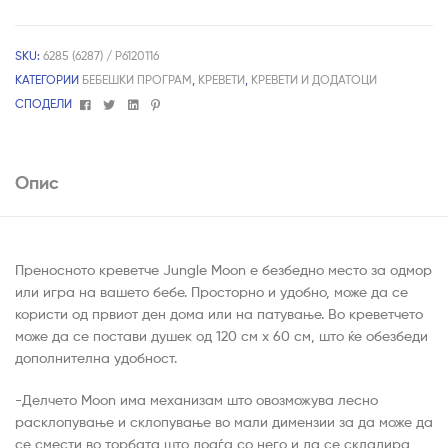
SKU:
6285 (6287) / P6120116
КАТЕГОРИИ
БЕБЕШКИ ПРОГРАМ
,
КРЕВЕТИ
,
КРЕВЕТИ И ДОДАТОЦИ
Facebook
Twitter
Linkedin
Pinterest
СПОДЕЛИ
Опис
Преносното креветче Jungle Moon е безбедно место за одмор
или игра на вашето бебе. Просторно и удобно, може да се
користи од првиот ден дома или на патување. Во креветчето
може да се постави душек од 120 см x 60 см, што ќе обезбеди
дополнителна удобност.
-Делчето Moon има механизам што овозможува лесно
расклопување и склопување во мали димензии за да може да
се смести во торбата што доаѓа со него и да се складира