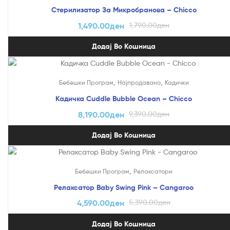
Стерилизатор За Микробранова – Chicco
1,490.00
ден
1,790.00
ден
Додај Во Кошница
На Попуст!
,
,
Бебешки Програм
Најпродавано
Кадички
Кадичка Cuddle Bubble Ocean – Chicco
8,190.00
ден
9,390.00
ден
Додај Во Кошница
На Попуст!
,
Бебешки Програм
Релаксатори
Релаксатор Baby Swing Pink – Cangaroo
4,590.00
ден
5,390.00
ден
Додај Во Кошница