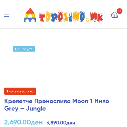
Topolino.mk
0
Topolino.mk
На Попуст!
Нема на залиха
Креветче Преносливо Moon 1 Ниво
Grey – Jungle
2,690.00
ден
3,890.00
ден