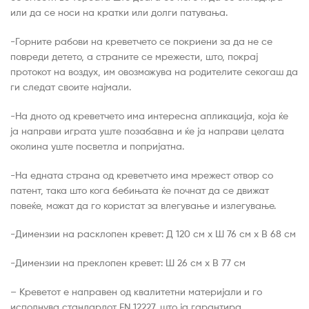
или да се носи на кратки или долги патувања.
-Горните рабови на креветчето се покриени за да не се
повреди детето, а страните се мрежести, што, покрај
протокот на воздух, им овозможува на родителите секогаш да
ги следат своите најмали.
-На дното од креветчето има интересна апликација, која ќе
ја направи играта уште позабавна и ќе ја направи целата
околина уште посветла и попријатна.
-На едната страна од креветчето има мрежест отвор со
патент, така што кога бебињата ќе почнат да се движат
повеќе, можат да го користат за влегување и излегување.
-Димензии на расклопен кревет: Д 120 см x Ш 76 см x В 68 см
-Димензии на преклопен кревет: Ш 26 см x В 77 см
– Креветот е направен од квалитетни материјали и го
исполнува стандардот EN 12227, што ја гарантира