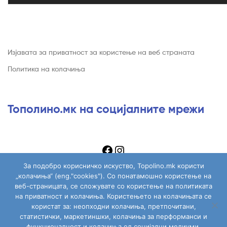
Изјавата за приватност за користење на веб страната
Политика на колачиња
Тополино.мк на социјалните мрежи
За подобро корисничко искуство, Topolino.mk користи
„колачиња“ (eng."cookies"). Со понатамошно користење на
веб-страницата, се сложувате со користење на политиката
на приватност и колачиња. Користењето на колачињата се
Copyright © 2026
Topolino.mk
. All Rights Reserved.
користат за: неопходни колачиња, претпочитани,
статистички, маркетиншки, колачиња за перформанси и
функционалност и колачиња од социјални медиуми.