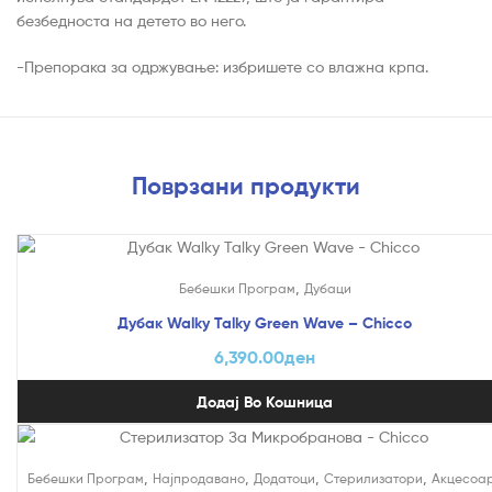
безбедноста на детето во него.
-Препорака за одржување: избришете со влажна крпа.
Поврзани продукти
,
Бебешки Програм
Дубаци
Дубак Walky Talky Green Wave – Chicco
6,390.00
ден
Додај Во Кошница
На Попуст!
,
,
,
,
Бебешки Програм
Најпродавано
Додатоци
Стерилизатори
Акцесоа