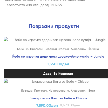
– Креветчето има стандард EN 12227
Поврзани продукти
,
,
,
Бебешки Програм
Бебешки играчки
Акцесоари
Ќебиња
Ќебе со играчка дедо мраз црвено-бело кутија – Jungle
1,350.00
ден
Додај Во Кошница
На Попуст!
,
,
,
Бебешки Програм
Најпродавано
Акцесоари
Ваги
Електронска Вага за Бебе – Chicco
7,590.00
ден
8,490.00
ден