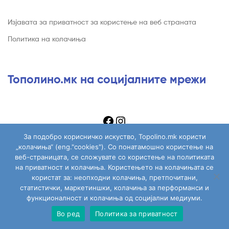
Изјавата за приватност за користење на веб страната
Политика на колачиња
Тополино.мк на социјалните мрежи
За подобро корисничко искуство, Topolino.mk користи
„колачиња“ (eng."cookies"). Со понатамошно користење на
веб-страницата, се сложувате со користење на политиката
на приватност и колачиња. Користењето на колачињата се
Copyright © 2026
Topolino.mk
. All Rights Reserved.
користат за: неопходни колачиња, претпочитани,
статистички, маркетиншки, колачиња за перформанси и
функционалност и колачиња од социјални медиуми.
Во ред
Политика за приватност
Сите играчки
Моја сметка
Пребарај