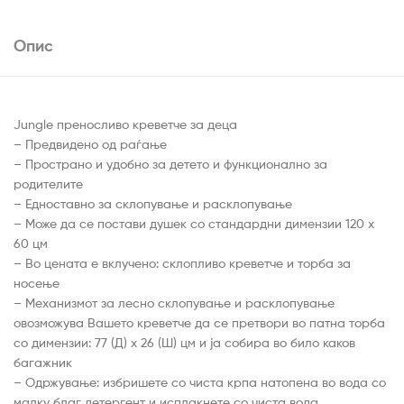
Опис
Jungle преносливо креветче за деца
– Предвидено од раѓање
– Пространо и удобно за детето и функционално за
родителите
– Едноставно за склопување и расклопување
– Може да се постави душек со стандардни димензии 120 x
60 цм
– Во цената е вклучено: склопливо креветче и торба за
носење
– Механизмот за лесно склопување и расклопување
овозможува Вашето креветче да се претвори во патна торба
со димензии: 77 (Д) x 26 (Ш) цм и ја собира во било каков
багажник
– Одржување: избришете со чиста крпа натопена во вода со
малку благ детергент и исплакнете со чиста вода