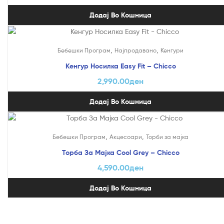
Додај Во Кошница
,
,
Бебешки Програм
Најпродавано
Кенгури
Кенгур Носилка Easy Fit – Chicco
2,990.00
ден
Додај Во Кошница
,
,
Бебешки Програм
Акцесоари
Торби за мајка
Торба За Мајка Cool Grey – Chicco
4,590.00
ден
Додај Во Кошница