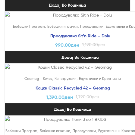
Додај Во Кошница
На Попуст!
,
,
,
Бебешки Програм
Бебешки играчки
Проодувалки
Едукативни и Кр
Проодувалка Sit’n Ride – Dolu
990.00
ден
1,190.00
ден
Додај Во Кошница
На Попуст!
,
,
Geomag - Swiss
Конструкции
Едукативни и Креативни
Коцки Classic Recycled 42 – Geomag
1,390.00
ден
1,790.00
ден
Додај Во Кошница
,
,
,
Бебешки Програм
Бебешки играчки
Проодувалки
Едукативни и Креати