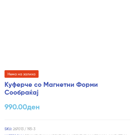
Нема на залиха
Куферче со Магнетни Форми
Сообраќај
990.00
ден
SKU:
267013 / 193-3