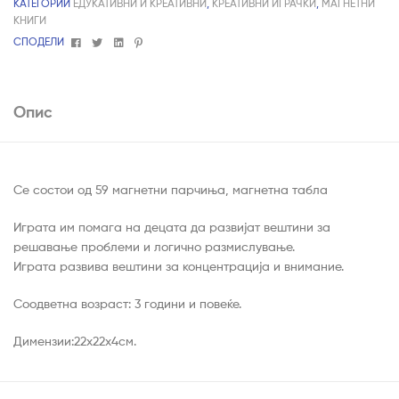
КАТЕГОРИИ
ЕДУКАТИВНИ И КРЕАТИВНИ
,
КРЕАТИВНИ ИГРАЧКИ
,
МАГНЕТНИ
КНИГИ
Facebook
Twitter
Linkedin
Pinterest
СПОДЕЛИ
Опис
Се состои од 59 магнетни парчиња, магнетна табла
Играта им помага на децата да развијат вештини за
решавање проблеми и логично размислување.
Играта развива вештини за концентрација и внимание.
Соодветна возраст: 3 години и повеќе.
Димензии:22x22x4см.