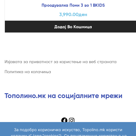
Проодувалка Пони 3 во 1 BKIDS
3,990.00
ден
Додај Во Кошница
Изјавата за приватност за користење на веб страната
Политика на колачиња
Тополино.мк на социјалните мрежи
За подобро корисничко искуство, Topolino.mk користи
„колачиња“ (eng."cookies"). Со понатамошно користење на