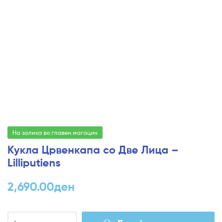
На залиха во главен магацин
Кукла Црвенкапа со Две Лица –
Lilliputiens
2,690.00
ден