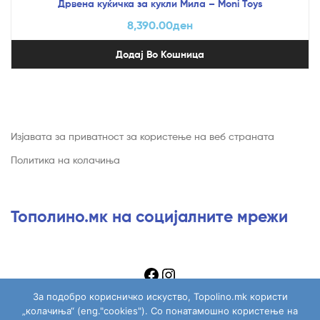
Дрвена куќичка за кукли Мила – Moni Toys
8,390.00
ден
Додај Во Кошница
Изјавата за приватност за користење на веб страната
Политика на колачиња
Тополино.мк на социјалните мрежи
За подобро корисничко искуство, Topolino.mk користи
„колачиња“ (eng."cookies"). Со понатамошно користење на