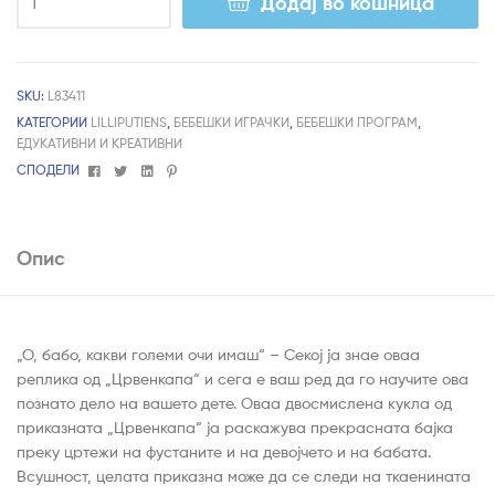
Додај во кошница
SKU:
L83411
КАТЕГОРИИ
LILLIPUTIENS
,
БЕБЕШКИ ИГРАЧКИ
,
БЕБЕШКИ ПРОГРАМ
,
ЕДУКАТИВНИ И КРЕАТИВНИ
Facebook
Twitter
Linkedin
Pinterest
СПОДЕЛИ
Опис
„О, бабо, какви големи очи имаш“ – Секој ја знае оваа
реплика од „Црвенкапа“ и сега е ваш ред да го научите ова
познато дело на вашето дете. Оваа двосмислена кукла од
приказната „Црвенкапа“ ја раскажува прекрасната бајка
преку цртежи на фустаните и на девојчето и на бабата.
Всушност, целата приказна може да се следи на ткаенината