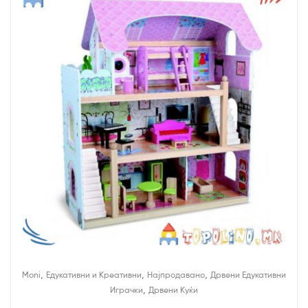
,
,
,
Moni
Едукативни и Креативни
Најпродавано
Дрвени Едукативни
,
Играчки
Дрвени Куќи