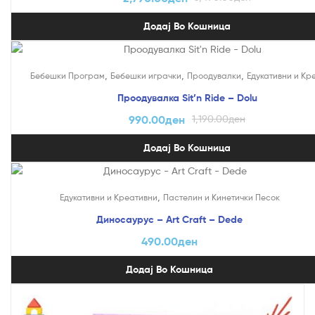
Додај Во Кошница
На Попуст!
,
,
,
Бебешки Програм
Бебешки играчки
Проодувалки
Едукативни и Кр
Проодувалка Sit’n Ride – Dolu
990.00
ден
1,190.00
ден
Додај Во Кошница
,
Едукативни и Креативни
Пастелин и Кинетички Песок
Диносаурус – Art Craft – Dede
490.00
ден
Додај Во Кошница