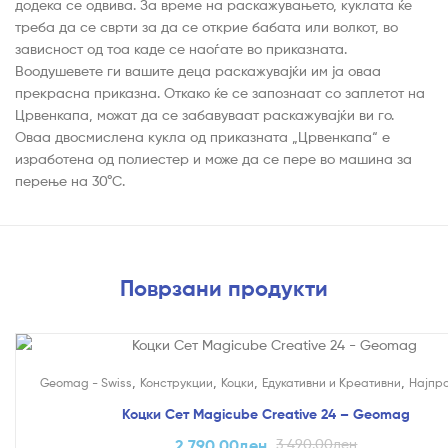
додека се одвива. За време на раскажувањето, куклата ќе
треба да се сврти за да се открие бабата или волкот, во
зависност од тоа каде се наоѓате во приказната.
Воодушевете ги вашите деца раскажувајќи им ја оваа
прекрасна приказна. Откако ќе се запознаат со заплетот на
Црвенкапа, можат да се забавуваат раскажувајќи ви го.
Оваа двосмислена кукла од приказната „Црвенкапа“ е
изработена од полиестер и може да се пере во машина за
перење на 30°C.
Поврзани продукти
На Попуст!
,
,
,
,
Geomag - Swiss
Конструкции
Коцки
Едукативни и Креативни
Најпр
Коцки Сет Magicube Creative 24 – Geomag
2,790.00
ден
3,490.00
ден