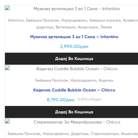
,
,
,
,
Infantino
Бебешки Програм
Најпродавано
Бебешки играчки
Кревети
,
,
,
додатоци
Вртелешки
Акцесоари
Ламби
Музичка вртелешка 3 во 1 Сина – Infantino
2,990.00
ден
Додај Во Кошница
На Попуст!
,
,
Бебешки Програм
Најпродавано
Кадички
Кадичка Cuddle Bubble Ocean – Chicco
8,190.00
ден
9,390.00
ден
Додај Во Кошница
На Попуст!
,
,
,
,
Бебешки Програм
Најпродавано
Додатоци
Стерилизатори
Акцесоа