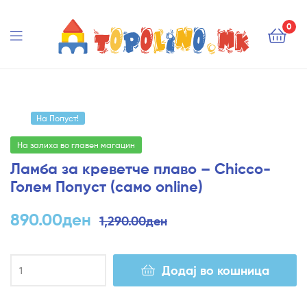
Topolino.mk
0
Topolino.mk
На Попуст!
На залиха во главен магацин
Ламба за креветче плаво – Chicco-
Голем Попуст (само online)
890.00
ден
1,290.00
ден
Додај во кошница