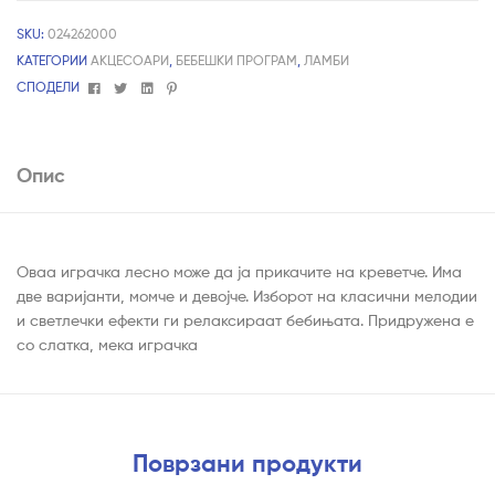
SKU:
024262000
КАТЕГОРИИ
АКЦЕСОАРИ
,
БЕБЕШКИ ПРОГРАМ
,
ЛАМБИ
Facebook
Twitter
Linkedin
Pinterest
СПОДЕЛИ
Опис
Оваа играчка лесно може да ја прикачите на креветче. Има
две варијанти, момче и девојче. Изборот на класични мелодии
и светлечки ефекти ги релаксираат бебињата. Придружена е
со слатка, мека играчка
Поврзани продукти