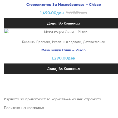
Стерилизатор За Микробранова – Chicco
1,490.00
ден
1,790.00
ден
Додај Во Кошница
,
,
Бебешки Програм
Игрални и подлоги
Детски теписи
Меки коцки Сини – Pilsan
1,290.00
ден
Додај Во Кошница
Изјавата за приватност за користење на веб страната
Политика на колачиња