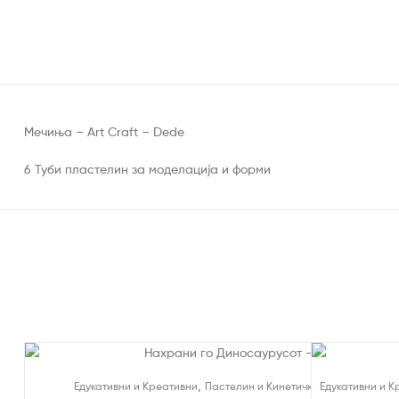
Мечиња – Art Craft – Dede
6 Туби пластелин за моделација и форми
,
,
Едукативни и Креативни
Пастелин и Кинетички Песок
Едукативни и К
Пласте