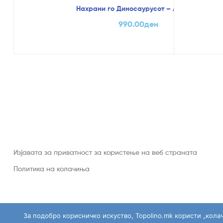
Нахрани го Диносаурусот – Art Craft
990.00
ден
Изјавата за приватност за користење на веб страната
Политика на колачиња
За подобро корисничко искуство, Topolino.mk користи „кола