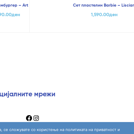
мбургер – Art Craft
Сет пластелин Barbie – Liscian
90.00
ден
1,590.00
ден
оцијалните мрежи
а, се сложувате со користење на политиката на приватност и