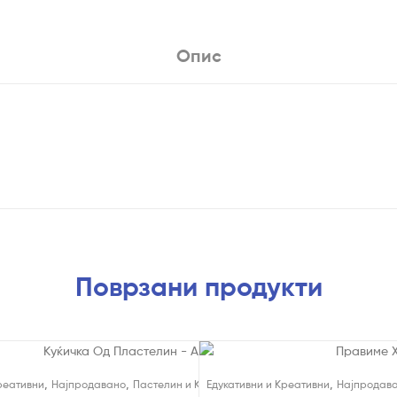
Опис
Поврзани продукти
,
,
,
,
реативни
лини
Најпродавано
Пастелин и Кинетички Песок
Едукативни и Креативни
Пластелини
Најпродав