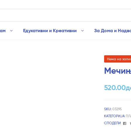
рам
Едукативни и Креативни
За Дома и Надв
Нема на зали
Мечињ
520.00
д
SKU:
03295
КАТЕГОРИЈА
ПЛ
Fa
СПОДЕЛИ