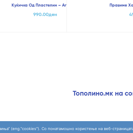
Куќичка Од Пластелин – Art Craft
Правиме Ха
990.00
ден
4
Тополино.мк на с
чиња“ (eng."cookies"). Со понатамошно користење на веб-страницат