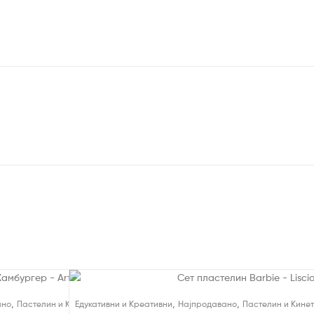
,
,
,
,
ано
Пастелин и Кинетички Песок
Едукативни и Креативни
Пластелини
Најпродавано
Пастелин и Кине