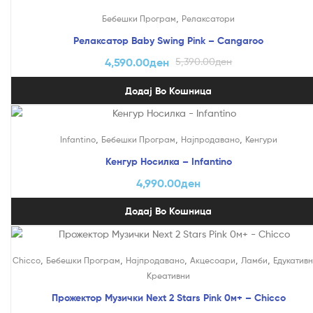
На Попуст!
,
Бебешки Програм
Релаксатори
Релаксатор Baby Swing Pink – Cangaroo
4,590.00
ден
5,390.00
ден
Додај Во Кошница
,
,
,
Infantino
Бебешки Програм
Најпродавано
Кенгури
Кенгур Носилка – Infantino
4,990.00
ден
Додај Во Кошница
,
,
,
,
,
Chicco
Бебешки Програм
Најпродавано
Акцесоари
Ламби
Едукативн
Креативни
Прожектор Музички Next 2 Stars Pink 0м+ – Chicco