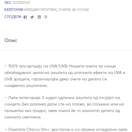
SKU:
127330000
КАТЕГОРИИ
БЕБЕШКИ ПРОГРАМ
,
ОЧИЛА ЗА СОНЦЕ
Facebook
Twitter
Linkedin
Pinterest
СПОДЕЛИ
Опис
– 100% апсорпција на UVA/UVB: Нашите очила за сонце
обезбедуваат целосна заштита од штетните ефекти на UVA и
UVB зраците, гарантирајќи дека очите на детето се
соодветно заштитени.
– Леќи категорија 3: нудат одлична заштита од отсјајот на
сонцето. Без разлика дали сте на плажа, во планина или на
прошетка низ градот, овие очила ќе го заштитат детето од
силната светлина.
– Очилата Chicco 0m+: достапни и со обоени огледални леќи