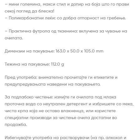
– мини големина, макси стил и допир на боја што го прави
секој поглед да блеска!
– Поликарбонатни леќи: со добра отпорност на гребење.
– Практична футрола од ткаенина: вклучена за чување на
очилата.
Димензии на пакување: 163.0 х 50.0 х 105.0 mm
Тежина на пакување: 112.0 g
Пред употреба: внимателно прочитајте ги етикетите и
предупредувањата наведени на пакувањето.
За подлабоко чистење: измијте ги очилата под млака
проточна вода со неутрален детергент и избришете со мека,
чиста крпа која не остава влакненца, или користете
специјални производи за чистење очила достапни во
продажба.
Избегнувајте употреба на растворувачи (на пр. алкохол и