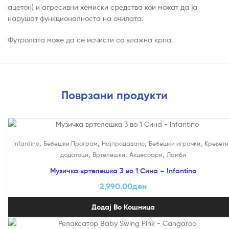
ацетон) и агресивни хемиски средства кои можат да ја
нарушат функционалноста на очилата.
Футролата може да се исчисти со влажна крпа.
Поврзани продукти
,
,
,
,
Infantino
Бебешки Програм
Најпродавано
Бебешки играчки
Кревети
,
,
,
додатоци
Вртелешки
Акцесоари
Ламби
Музичка вртелешка 3 во 1 Сина – Infantino
2,990.00
ден
Додај Во Кошница