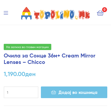
Topolino.mk
0
Topolino.mk
На залиха во главен магацин
Очила за Сонце 36м+ Cream Mirror
Lenses – Chicco
1,190.00
ден
Додај во кошница