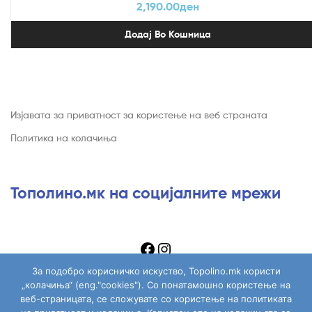
2,190.00
ден
Додај Во Кошница
Изјавата за приватност за користење на веб страната
Политика на колачиња
Тополино.мк на социјалните мрежи
За подобро корисничко искуство, Topolino.mk користи
„колачиња“ (eng."cookies"). Со понатамошно користење на
веб-страницата, се сложувате со користење на политиката