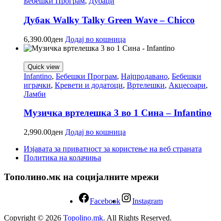
Бебешки Програм
,
Дубаци
Дубак Walky Talky Green Wave – Chicco
6,390.00
ден
Додај во кошница
Quick view
Infantino
,
Бебешки Програм
,
Најпродавано
,
Бебешки
играчки
,
Кревети и додатоци
,
Вртелешки
,
Акцесоари
,
Ламби
Музичка вртелешка 3 во 1 Сина – Infantino
2,990.00
ден
Додај во кошница
Изјавата за приватност за користење на веб страната
Политика на колачиња
Тополино.мк на социјалните мрежи
Facebook
Instagram
Copyright © 2026
Topolino.mk
. All Rights Reserved.