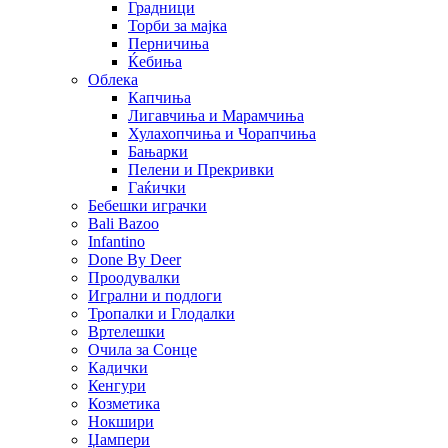
Градници
Торби за мајка
Перничиња
Ќебиња
Облека
Капчиња
Лигавчиња и Марамчиња
Хулахопчиња и Чорапчиња
Бањарки
Пелени и Прекривки
Гаќички
Бебешки играчки
Bali Bazoo
Infantino
Done By Deer
Проодувалки
Игрални и подлоги
Тропалки и Глодалки
Вртелешки
Очила за Сонце
Кадички
Кенгури
Козметика
Нокшири
Џампери