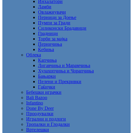
Инхалатори
Ламби
Овлажнувачи
Перници за Доење
Пумпи за Гради
Силиконски Брадавици
Градници
Торби за мајка
Перничиња
Ќебиња
Облека
Капчиња
Лигавчиња и Марамчиња
Хулахопчиња и Чорапчиња
Бањарки
Пелени и Прекривки
Гаќички
Бебешки играчки
Bali Bazoo
Infantino
Done By Deer
Проодувалки
Игрални и подлоги
Тропалки и Глодалки
Вртелешки