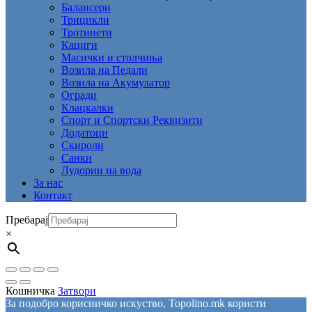
Балансери
Трицикли
Тротинети
Кациги
Mасички и столчиња
Возила на Педали
Возила на Акумулатор
Огради
Клацкалки
Спорт и Спортски Реквизити
Додатоци
Скироли
Санки
Лудории на вода
За нас
Контакт
Пребарај
×
Кошничка
Затвори
За подобро корисничко искуство, Topolino.mk користи