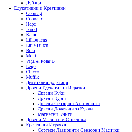
Дубаци
Едукативни и Креативни
Geomag
Connetix
Hape
Janod
Kaloo
Lilliputiens
Little Dutch
Buki
Moni
Viga & Polar B
Lego
Chicco
Muffik
Дигитални додатоци
Дрвени Едукативни Играчки
Дрвени Куќи
Дрвени Кујни
Дрвени Сензорни Активности
Дрвени Додатоци за Кукли
Магнетни Книги
Дрвени Масички и Столчиња
Креативни Играчки
Сортери-Лавиринти-Сензорни Масички