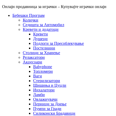
Онлајн продавница за играчки – Купувајте играчки онлајн
Бебешки Програм
Колички
Седишта за Автомобил
Кревети и додатоци
Кревети
Душеци
Подлоги за Пресоблекување
Постелнини
Столици за Хранење
Релаксатори
Акцесоари
Babyphone
Топломери
Ваги
Стерилизатори
Шишиња и Цуцли
Инхалатори
Ламби
Овлажнувачи
Перници за Доење
Пумпи за Гради
Силиконски Брадавици