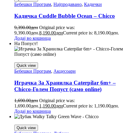
Бебешки Програм
,
Најпродавано
,
Кадички
Кадичка Cuddle Bubble Ocean – Chicco
9,390.00
ден
Original price was:
9,390.00ден.
8,190.00
ден
Current price is: 8,190.00ден.
Додај во кошница
На Попуст!
Quick view
Бебешки Програм
,
Акцесоари
Играчка За Хранилка Caterpilar 6m+ –
Chicco-Голем Попуст (само online)
1,690.00
ден
Original price was:
1,690.00ден.
1,190.00
ден
Current price is: 1,190.00ден.
Додај во кошница
Quick view