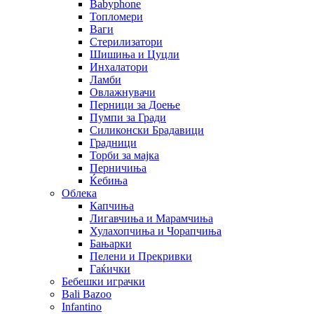
Babyphone
Топломери
Ваги
Стерилизатори
Шишиња и Цуцли
Инхалатори
Ламби
Овлажнувачи
Перници за Доење
Пумпи за Гради
Силиконски Брадавици
Градници
Торби за мајка
Перничиња
Ќебиња
Облека
Капчиња
Лигавчиња и Марамчиња
Хулахопчиња и Чорапчиња
Бањарки
Пелени и Прекривки
Гаќички
Бебешки играчки
Bali Bazoo
Infantino