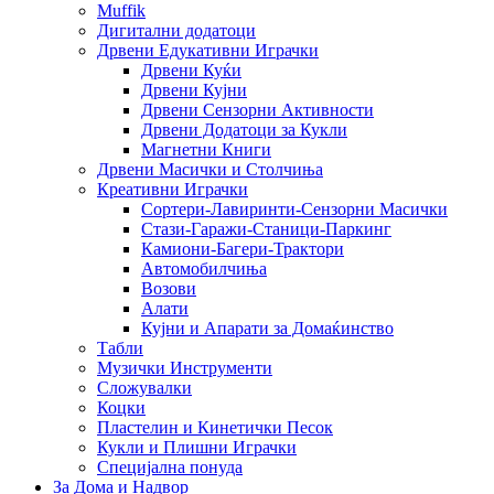
Muffik
Дигитални додатоци
Дрвени Едукативни Играчки
Дрвени Куќи
Дрвени Кујни
Дрвени Сензорни Активности
Дрвени Додатоци за Кукли
Магнетни Книги
Дрвени Масички и Столчиња
Креативни Играчки
Сортери-Лавиринти-Сензорни Масички
Стази-Гаражи-Станици-Паркинг
Камиони-Багери-Трактори
Автомобилчиња
Возови
Алати
Кујни и Апарати за Домаќинство
Табли
Музички Инструменти
Сложувалки
Коцки
Пластелин и Кинетички Песок
Кукли и Плишни Играчки
Специјална понуда
За Дома и Надвор