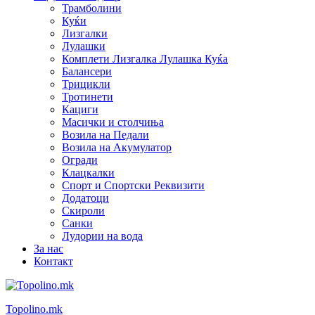
Трамболини
Куќи
Лизгалки
Лулашки
Комплети Лизгалка Лулашка Куќа
Балансери
Трицикли
Тротинети
Кациги
Mасички и столчиња
Возила на Педали
Возила на Акумулатор
Огради
Клацкалки
Спорт и Спортски Реквизити
Додатоци
Скироли
Санки
Лудории на вода
За нас
Контакт
Topolino.mk