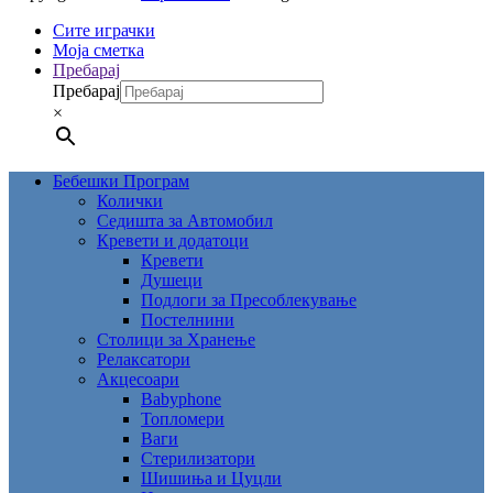
Сите играчки
Моја сметка
Пребарај
Пребарај
×
Бебешки Програм
Колички
Седишта за Автомобил
Кревети и додатоци
Кревети
Душеци
Подлоги за Пресоблекување
Постелнини
Столици за Хранење
Релаксатори
Акцесоари
Babyphone
Топломери
Ваги
Стерилизатори
Шишиња и Цуцли