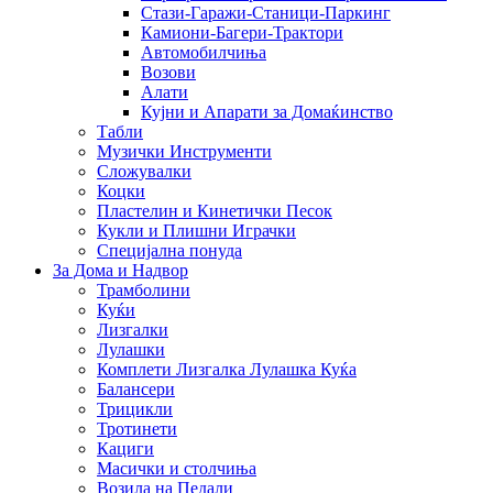
Стази-Гаражи-Станици-Паркинг
Камиони-Багери-Трактори
Автомобилчиња
Возови
Алати
Кујни и Апарати за Домаќинство
Табли
Музички Инструменти
Сложувалки
Коцки
Пластелин и Кинетички Песок
Кукли и Плишни Играчки
Специјална понуда
За Дома и Надвор
Трамболини
Куќи
Лизгалки
Лулашки
Комплети Лизгалка Лулашка Куќа
Балансери
Трицикли
Тротинети
Кациги
Mасички и столчиња
Возила на Педали