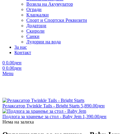
Возила на Акумулатор
Огради
Клацкалки
Спорт и Спортски Реквизити
Додатоци
Скироли
Санки
Лудории на вода
За нас
Контакт
0
0.00
ден
0
0.00
ден
Menu
Релаксатор Twinkle Tails - Bright Starts
5,890.00
ден
Подлога за хранење за стол - Baby Jem
1,390.00
ден
Нема на залиха