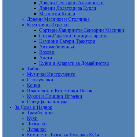
Дрвени Сензорни Активности
Дрвени Додатоци за Кукли
Магнетни Книги
Дрвени Масички и Столчиња
Креативни Играчки
Сортери-Лавиринти-Сензорни Масички
Стази-Гаражи-Станици-Паркинг
Камиони-Багери-Трактори
Автомобилчиња
Возови
Алати
Кујни и Апарати за Домаќинство
Табли
Музички Инструменти
Сложувалки
Коцки
Пластелин и Кинетички Песок
Кукли и Плишни Играчки
Специјална понуда
За Дома и Надвор
Трамболини
Куќи
Лизгалки
Лулашки
Комплети Лизгалка Лулашка Куќа