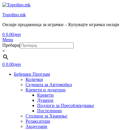
Topolino.mk
Онлајн продавница за играчки – Купувајте играчки онлајн
0
0.00
ден
Menu
Пребарај
×
0
0.00
ден
Бебешки Програм
Колички
Седишта за Автомобил
Кревети и додатоци
Кревети
Душеци
Подлоги за Пресоблекување
Постелнини
Столици за Хранење
Релаксатори
Акцесоари