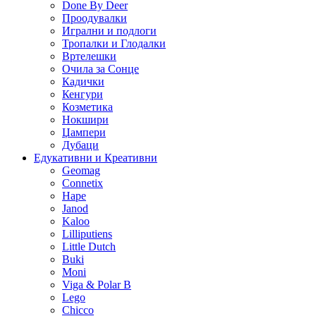
Done By Deer
Проодувалки
Игрални и подлоги
Тропалки и Глодалки
Вртелешки
Очила за Сонце
Кадички
Кенгури
Козметика
Нокшири
Џампери
Дубаци
Едукативни и Креативни
Geomag
Connetix
Hape
Janod
Kaloo
Lilliputiens
Little Dutch
Buki
Moni
Viga & Polar B
Lego
Chicco