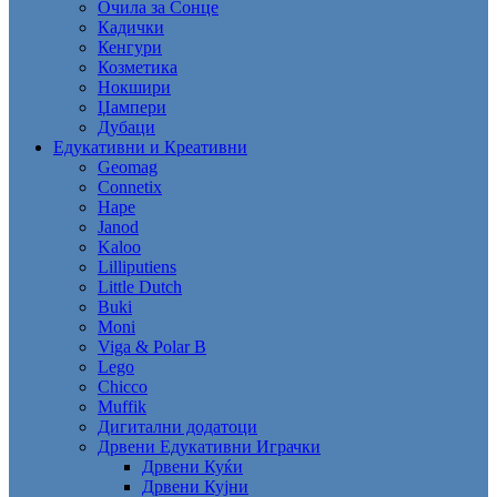
Очила за Сонце
Кадички
Кенгури
Козметика
Нокшири
Џампери
Дубаци
Едукативни и Креативни
Geomag
Connetix
Hape
Janod
Kaloo
Lilliputiens
Little Dutch
Buki
Moni
Viga & Polar B
Lego
Chicco
Muffik
Дигитални додатоци
Дрвени Едукативни Играчки
Дрвени Куќи
Дрвени Кујни