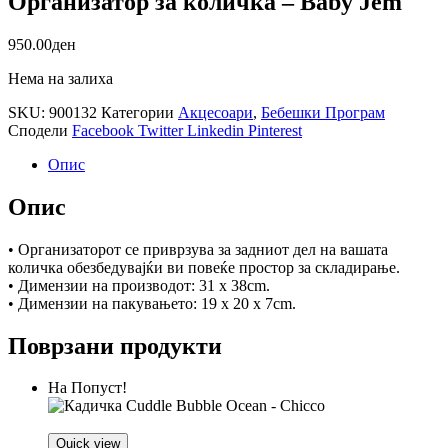
Организатор за количка – Baby Jem
950.00
ден
Нема на залиха
SKU:
900132
Категории
Акцесоари
,
Бебешки Програм
Сподели
Facebook
Twitter
Linkedin
Pinterest
Опис
Опис
• Организаторот се приврзува за задниот дел на вашата
количка обезбедувајќи ви повеќе простор за складирање.
• Димензии на производот: 31 x 38cm.
• Димензии на пакувањето: 19 x 20 x 7cm.
Поврзани продукти
На Попуст!
Quick view