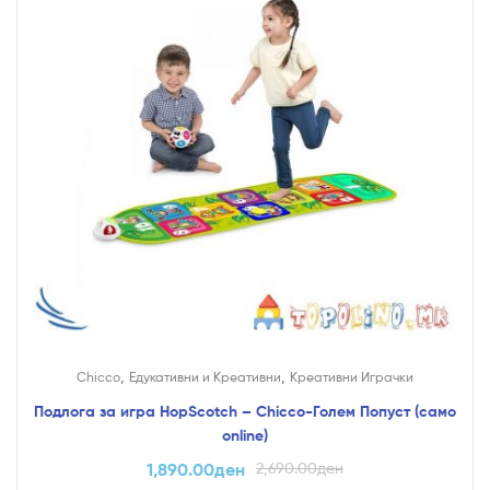
,
,
Chicco
Едукативни и Креативни
Креативни Играчки
Подлога за игра HopScotch – Chicco-Голем Попуст (само
online)
1,890.00
ден
2,690.00
ден