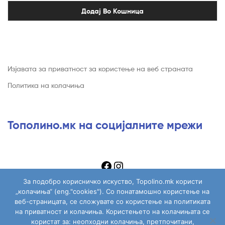
Додај Во Кошница
Изјавата за приватност за користење на веб страната
Политика на колачиња
Тополино.мк на социјалните мрежи
За подобро корисничко искуство, Topolino.mk користи
„колачиња“ (eng."cookies"). Со понатамошно користење на
веб-страницата, се сложувате со користење на политиката
на приватност и колачиња. Користењето на колачињата се
Copyright © 2026
Topolino.mk
. All Rights Reserved.
користат за: неопходни колачиња, претпочитани,