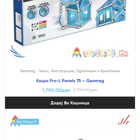
,
,
Geomag - Swiss
Конструкции
Едукативни и Креативни
Коцки Pro-L Panels 75 – Geomag
1,790.00
ден
2,190.00
ден
Додај Во Кошница
На Попуст!