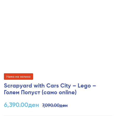
Нема на залиха
Scrapyard with Cars City – Lego –
Голем Попуст (само online)
6,390.00
ден
7,090.00
ден