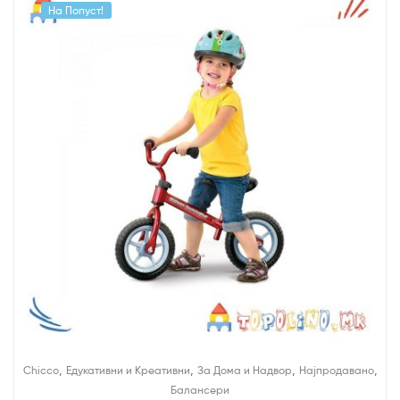
На Попуст!
,
,
,
,
Chicco
Едукативни и Креативни
За Дома и Надвор
Најпродавано
Балансери