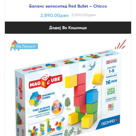
Баланс велосипед Red Bullet – Chicco
2,890.00
ден
3,590.00
ден
Додај Во Кошница
На Попуст!