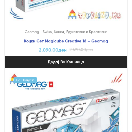
,
,
Geomag - Swiss
Коцки
Едукативни и Креативни
Коцки Сет Magicube Creative 16 – Geomag
2,090.00
ден
2,590.00
ден
Додај Во Кошница
На Попуст!