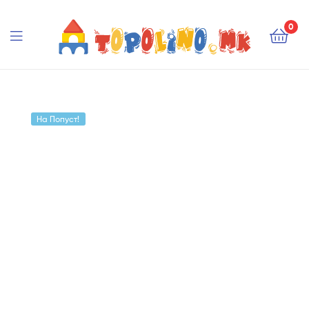
Topolino.mk
0
Topolino.mk
На Попуст!