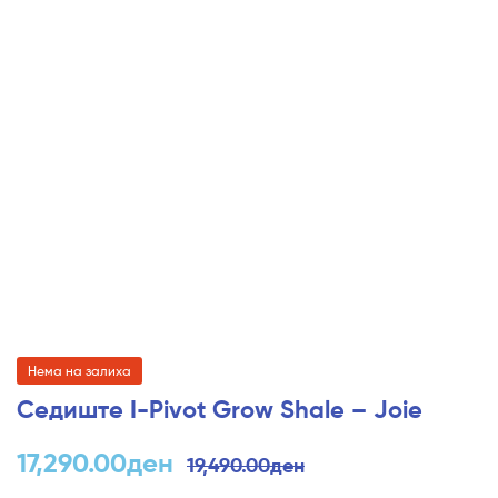
Нема на залиха
Седиште I-Pivot Grow Shale – Joie
17,290.00
ден
19,490.00
ден