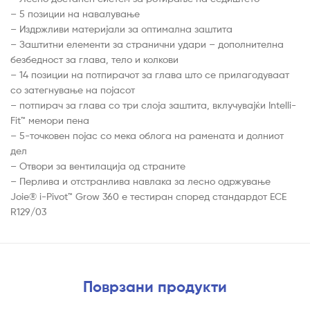
– 5 позиции на навалување
– Издржливи материјали за оптимална заштита
– Заштитни елементи за странични удари – дополнителна
безбедност за глава, тело и колкови
– 14 позиции на потпирачот за глава што се прилагодуваат
со затегнување на појасот
– потпирач за глава со три слоја заштита, вклучувајќи Intelli-
Fit™ мемори пена
– 5-точковен појас со мека облога на рамената и долниот
дел
– Отвори за вентилација од страните
– Перлива и отстранлива навлака за лесно одржување
Joie® i-Pivot™ Grow 360 е тестиран според стандардот ECE
R129/03
Поврзани продукти