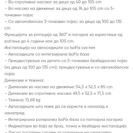
– Во спротивна насока: за деца од 40 до 105 cm
– Во насока на движење: за деца од 76 до 105 cm со 5-
точковен појас
– Со автомобилски 3-точковен појас: за деца од 100 до 135
cm
Функцијата за ротација од 360° е погодна за користење од
раѓање до 4 години или до 105 cm.
Инсталација на автоседиште со IsoFix систем
– Автоседиште со интегрирана IsoFix база
– Прицврстување на детето со 5-точковен безбедносен појас
(за деца од 100 до 135 cm); прицврстување и со автомобилски
појас
Димензии и тежина:
– Димензии во насока на движење: 54,5 x 52,5 x 85 cm
– Димензии во спротивна насока: 69,5 x 52,5 x 71,5 cm
– Тежина: 13,68 kg
– Автоседиште што може да се користи и наназад и
нанапред
– Интегрирана ротирачка IsoFix база со потпорна ногарка
– Индикатори во боја за брза, точна и безбедна инсталација
– Лесно достапен систем за ротирање на седиштето