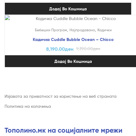
Додај Во Кошница
На Попуст!
,
,
Бебешки Програм
Најпродавано
Кадички
Кадичка Cuddle Bubble Ocean – Chicco
8,190.00
ден
9,390.00
ден
Додај Во Кошница
Изјавата за приватност за користење на веб страната
Политика на колачиња
Тополино.мк на социјалните мрежи