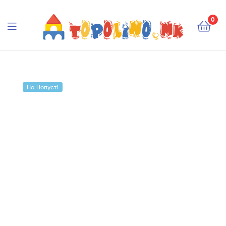
Topolino.mk
0
Topolino.mk
На Попуст!