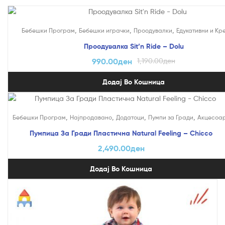
На Попуст!
,
,
,
Бебешки Програм
Бебешки играчки
Проодувалки
Едукативни и Кр
Проодувалка Sit’n Ride – Dolu
990.00
ден
1,190.00
ден
Додај Во Кошница
,
,
,
,
Бебешки Програм
Најпродавано
Додатоци
Пумпи за Гради
Акцесоа
Пумпица За Гради Пластична Natural Feeling – Chicco
2,490.00
ден
Додај Во Кошница