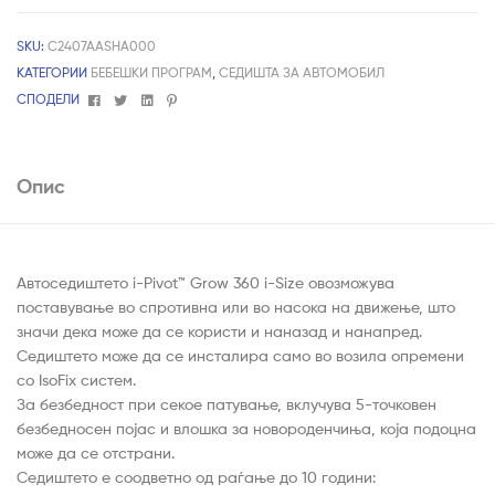
SKU:
C2407AASHA000
КАТЕГОРИИ
БЕБЕШКИ ПРОГРАМ
,
СЕДИШТА ЗА АВТОМОБИЛ
Facebook
Twitter
Linkedin
Pinterest
СПОДЕЛИ
Опис
Автоседиштето i-Pivot™ Grow 360 i-Size овозможува
поставување во спротивна или во насока на движење, што
значи дека може да се користи и наназад и нанапред.
Седиштето може да се инсталира само во возила опремени
со IsoFix систем.
За безбедност при секое патување, вклучува 5-точковен
безбедносен појас и влошка за новороденчиња, која подоцна
може да се отстрани.
Седиштето е соодветно од раѓање до 10 години: