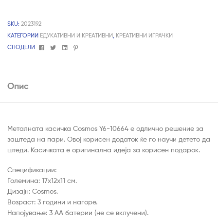
SKU:
2023192
КАТЕГОРИИ
ЕДУКАТИВНИ И КРЕАТИВНИ
,
КРЕАТИВНИ ИГРАЧКИ
Facebook
Twitter
Linkedin
Pinterest
СПОДЕЛИ
Опис
Металната касичка Cosmos Y6-10664 е одлично решение за
заштеда на пари. Овој корисен додаток ќе го научи детето да
штеди. Касичката е оригинална идеја за корисен подарок.
Спецификации:
Големина: 17x12x11 см.
Дизајн: Cosmos.
Возраст: 3 години и нагоре.
Напојување: 3 AA батерии (не се вклучени).