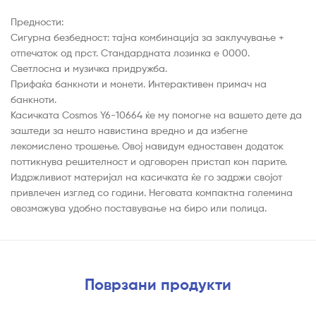
Предности:
Сигурна безбедност: тајна комбинација за заклучување +
отпечаток од прст. Стандардната лозинка е 0000.
Светлосна и музичка придружба.
Прифаќа банкноти и монети. Интерактивен примач на
банкноти.
Касичката Cosmos Y6-10664 ќе му помогне на вашето дете да
заштеди за нешто навистина вредно и да избегне
лекомислено трошење. Овој навидум едноставен додаток
поттикнува решителност и одговорен пристап кон парите.
Издржливиот материјал на касичката ќе го задржи својот
привлечен изглед со години. Неговата компактна големина
овозможува удобно поставување на биро или полица.
Поврзани продукти