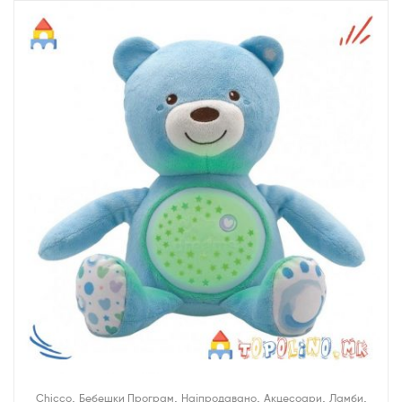
,
,
,
,
,
Chicco
Бебешки Програм
Најпродавано
Акцесоари
Ламби