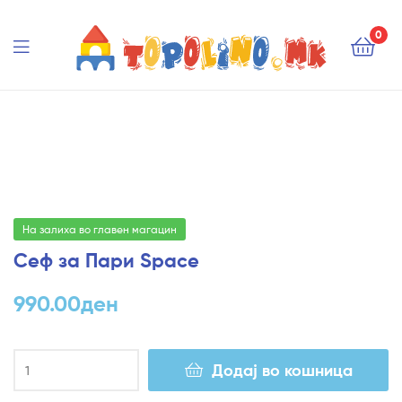
Topolino.mk
0
Topolino.mk
На залиха во главен магацин
Сеф за Пари Space
990.00
ден
Додај во кошница