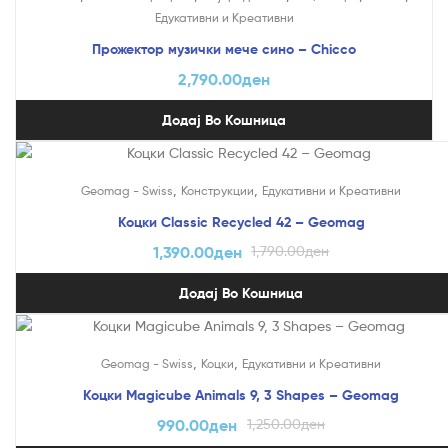
Едукативни и Креативни
Прожектор музички мече сино – Chicco
2,790.00
ден
Додај Во Кошница
На Попуст!
,
,
Geomag - Swiss
Конструкции
Едукативни и Креативни
Коцки Classic Recycled 42 – Geomag
1,390.00
ден
1,790.00
ден
Додај Во Кошница
На Попуст!
,
,
Geomag - Swiss
Коцки
Едукативни и Креативни
Коцки Magicube Animals 9, 3 Shapes – Geomag
990.00
ден
1,250.00
ден