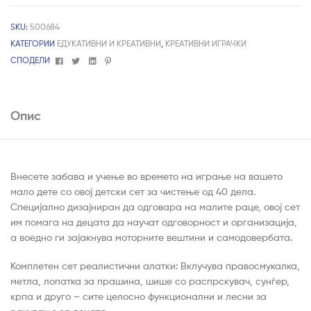
SKU:
500684
КАТЕГОРИИ
ЕДУКАТИВНИ И КРЕАТИВНИ
,
КРЕАТИВНИ ИГРАЧКИ
Facebook
Twitter
Linkedin
Pinterest
СПОДЕЛИ
Опис
Внесете забава и учење во времето на играње на вашето
мало дете со овој детски сет за чистење од 40 дела.
Специјално дизајниран да одговара на малите раце, овој сет
им помага на децата да научат одговорност и организација,
а воедно ги зајакнува моторните вештини и самодовербата.
Комплетен сет реалистични алатки: Вклучува правосмукалка,
метла, лопатка за прашина, шише со распрскувач, сунѓер,
крпа и друго – сите целосно функционални и лесни за