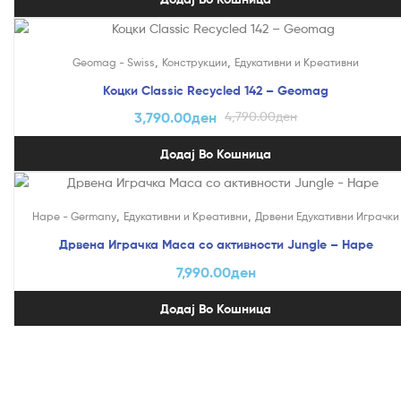
На Попуст!
,
,
Geomag - Swiss
Конструкции
Едукативни и Креативни
Коцки Classic Recycled 142 – Geomag
3,790.00
ден
4,790.00
ден
Додај Во Кошница
,
,
Hape - Germany
Едукативни и Креативни
Дрвени Едукативни Играчки
Дрвена Играчка Маса со активности Jungle – Hape
7,990.00
ден
Додај Во Кошница