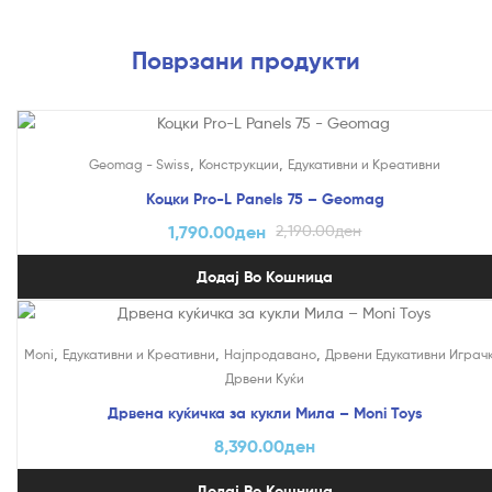
Поврзани продукти
На Попуст!
,
,
Geomag - Swiss
Конструкции
Едукативни и Креативни
Коцки Pro-L Panels 75 – Geomag
1,790.00
ден
2,190.00
ден
Додај Во Кошница
,
,
,
Moni
Едукативни и Креативни
Најпродавано
Дрвени Едукативни Играч
Дрвени Куќи
Дрвена куќичка за кукли Мила – Moni Toys
8,390.00
ден
Додај Во Кошница