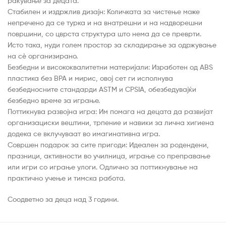
ракување за децата.
Стабилен и издржлив дизајн: Количката за чистење може
непречено да се турка и на внатрешни и на надворешни
површини, со цврста структура што нема да се преврти.
Исто така, нуди голем простор за складирање за одржување
на сè организирано.
Безбедни и висококвалитетни материјали: Изработен од ABS
пластика без BPA и мирис, овој сет ги исполнува
безбедносните стандарди ASTM и CPSIA, обезбедувајќи
безбедно време за играње.
Поттикнува развојна игра: Им помага на децата да развијат
организациски вештини, трпение и навики за лична хигиена
додека се вклучуваат во имагинативна игра.
Совршен подарок за сите пригоди: Идеален за родендени,
празници, активности во училница, играње со преправање
или игри со играње улоги. Одлично за поттикнување на
практично учење и тимска работа.
Соодветно за деца над 3 години.