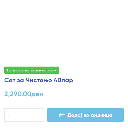
На залиха во главен магацин
Сет за Чистење 40пар
2,290.00
ден
Додај во кошница