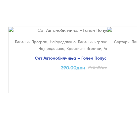
На Попуст!
,
,
,
Бебешки Програм
Најпродавано
Бебешки играчки
Едукативни и 
Сортери-Ла
,
,
Најпродавано
Креативни Играчки
Автомобилчиња
Сет Автомобилчиња – Голем Попуст (само online)
390.00
ден
990.00
ден