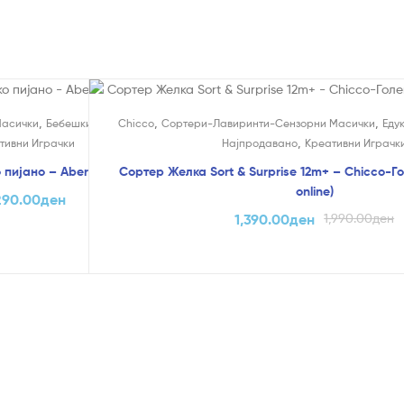
На Попуст!
,
,
,
,
,
Масички
Бебешки играчки
Chicco
Најпродавано
Сортери-Лавиринти-Сензорни Масички
Еду
,
тивни Играчки
Најпродавано
Креативни Играчк
 пијано – Abero
Сортер Желка Sort & Surprise 12m+ – Chicco-Г
online)
290.00
ден
1,390.00
ден
1,990.00
ден