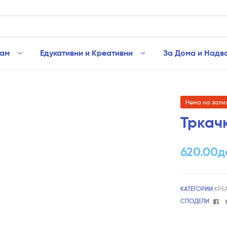
рам
Едукативни и Креативни
За Дома и Надв
Нема на зали
Тркач
620.00
д
КАТЕГОРИИ
КРЕ
Fa
СПОДЕЛИ