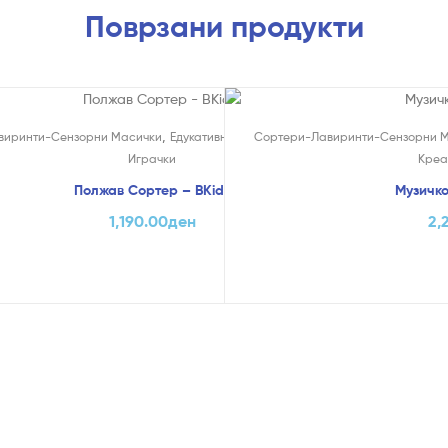
Поврзани продукти
,
,
,
Креативни
виринти-Сензорни Масички
Едукативни и Креативни
Сортери-Лавиринти-Сензорни 
Креативни
Играчки
Креа
Полжав Сортер – BKids
Музичко
1,190.00
ден
2,