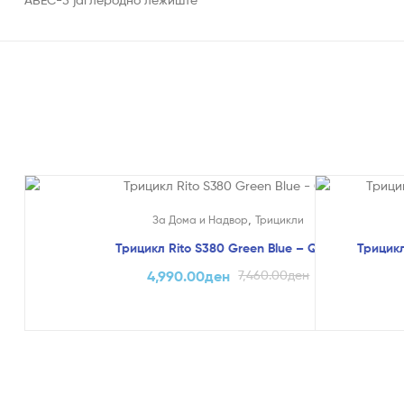
На Попуст!
На Попуст
,
За Дома и Надвор
Трицикли
Трицикл Rito S380 Green Blue – QPlay
Трицикл
4,990.00
ден
7,460.00
ден