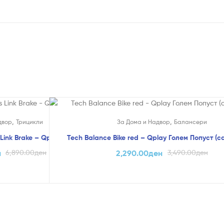
На Попуст!
,
,
двор
Трицикли
За Дома и Надвор
Балансери
 Link Brake – Qplay
Tech Balance Bike red – Qplay Голем Попуст (са
н
6,890.00
ден
2,290.00
ден
3,490.00
ден