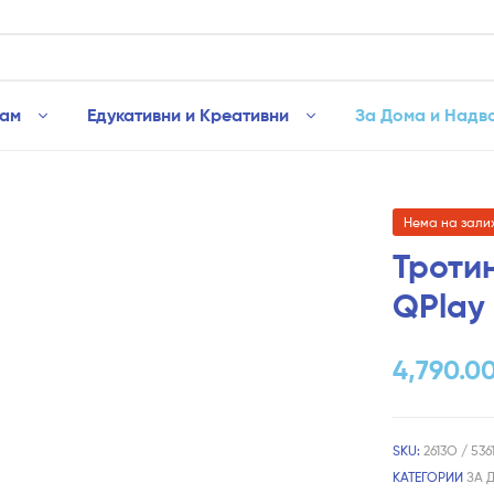
рам
Едукативни и Креативни
За Дома и Надв
Нема на зали
Тротин
QPlay
4,790.0
SKU:
2613O / 53
КАТЕГОРИИ
ЗА 