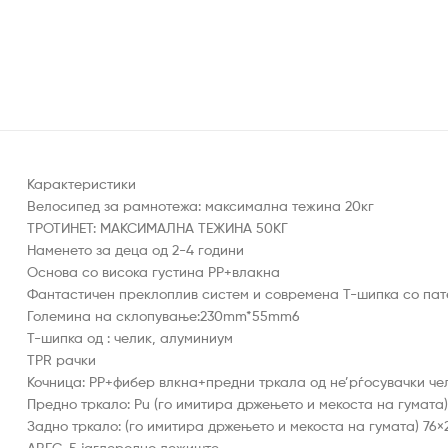
Карактеристики
Велосипед за рамнотежа: максимална тежина 20кг
ТРОТИНЕТ: МАКСИМАЛНА ТЕЖИНА 50КГ
Наменето за деца од 2-4 години
Основа со висока густина PP+влакна
Фантастичен преклоплив систем и современа Т-шипка со пат
Големина на склопување:230mm*55mm6
T-шипка од : челик, алуминиум
TPR рачки
Кочница: PP+фибер влкна+предни тркала од не’рѓосувачки че
Предно тркало: Pu (го имитира држењето и мекоста на гумата)
Задно тркало: (го имитира држењето и мекоста на гумата) 76×
ABEC-5 јаглеродно лежиште