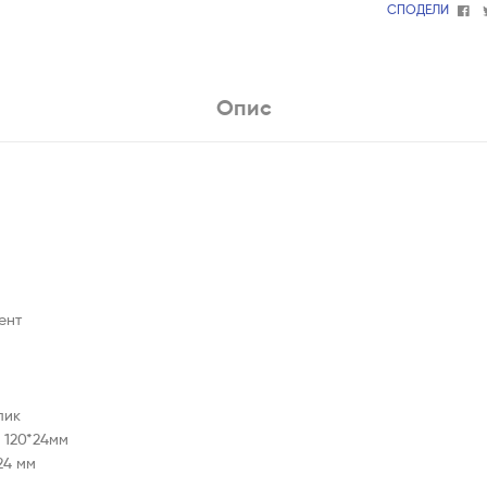
Fa
СПОДЕЛИ
Опис
ент
лик
 120*24мм
24 мм