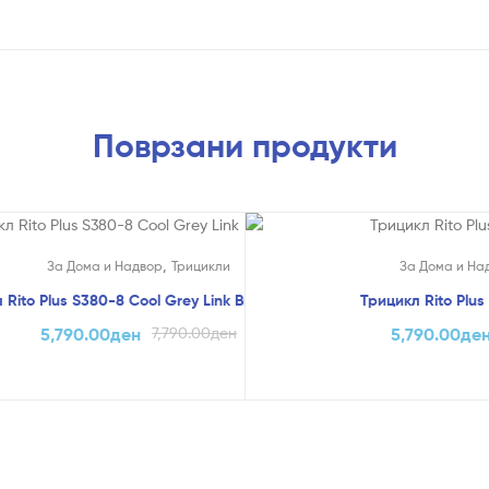
Поврзани продукти
!
На Попуст!
,
За Дома и Надвор
Трицикли
За Дома и На
 Rito Plus S380-8 Cool Grey Link Brake – QPlay
Трицикл Rito Plus
5,790.00
ден
7,790.00
ден
5,790.00
де