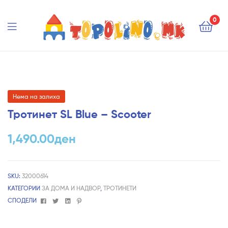
Topolino.mk
0
Topolino.mk
Нема на залиха
Тротинет SL Blue – Scooter
1,490.00
ден
SKU:
32000614
КАТЕГОРИИ
ЗА ДОМА И НАДВОР
,
ТРОТИНЕТИ
Facebook
Twitter
Linkedin
Pinterest
СПОДЕЛИ