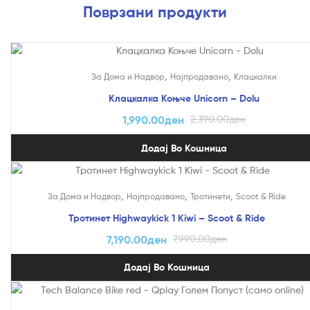
Поврзани продукти
На Попуст!
,
,
За Дома и Надвор
Најпродавано
Клацкалки
Клацкалка Коњче Unicorn – Dolu
1,990.00
ден
2,390.00
ден
Додај Во Кошница
На Попуст!
,
,
,
За Дома и Надвор
Најпродавано
Тротинети
Scoot & Ride
Тротинет Highwaykick 1 Kiwi – Scoot & Ride
7,190.00
ден
7,990.00
ден
Додај Во Кошница
На Попуст!