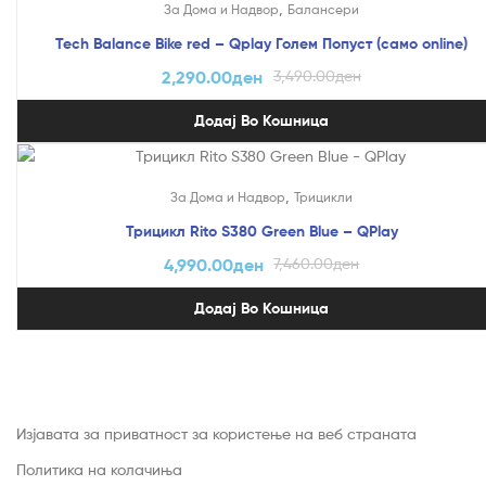
,
За Дома и Надвор
Балансери
Tech Balance Bike red – Qplay Голем Попуст (само online)
2,290.00
ден
3,490.00
ден
Додај Во Кошница
На Попуст!
,
За Дома и Надвор
Трицикли
Трицикл Rito S380 Green Blue – QPlay
4,990.00
ден
7,460.00
ден
Додај Во Кошница
Изјавата за приватност за користење на веб страната
Политика на колачиња