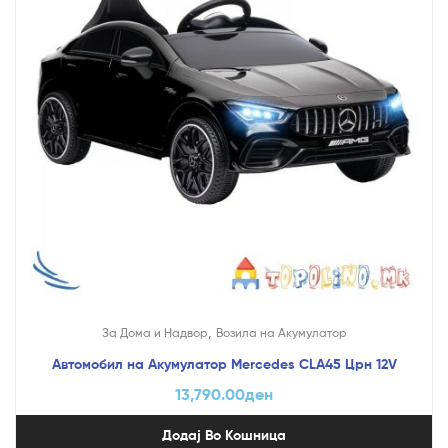
,
За Дома и Надвор
Возила на Акумулатор
Автомобил на Акумулатор Mercedes CLA45 Црн 12V
13,790.00
ден
Додај Во Кошница