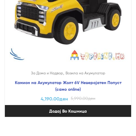
,
За Дома и Надвор
Возила на Акумулатор
Камион на Акумулатор Жолт 6V Неверојатен Попуст
(само online)
4,190.00
ден
5,990.00
ден
Додај Во Кошница