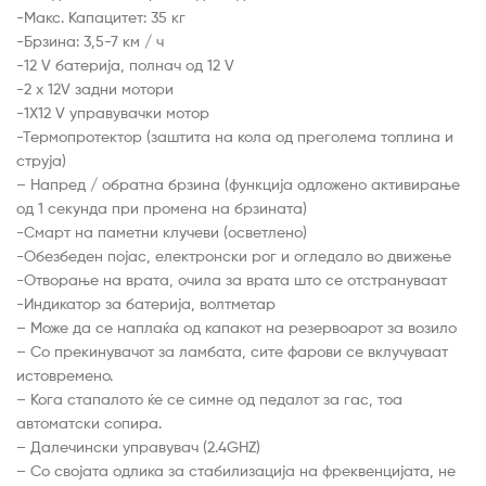
-Макс. Капацитет: 35 кг
-Брзина: 3,5-7 км / ч
-12 V батерија, полнач од 12 V
-2 х 12V задни мотори
-1X12 V управувачки мотор
-Термопротектор (заштита на кола од преголема топлина и
струја)
– Напред / обратна брзина (функција одложено активирање
од 1 секунда при промена на брзината)
-Смарт на паметни клучеви (осветлено)
-Обезбеден појас, електронски рог и огледало во движење
-Отворање на врата, очила за врата што се отстрануваат
-Индикатор за батерија, волтметар
– Може да се наплаќа од капакот на резервоарот за возило
– Со прекинувачот за ламбата, сите фарови се вклучуваат
истовремено.
– Кога стапалото ќе се симне од педалот за гас, тоа
автоматски сопира.
– Далечински управувач (2.4GHZ)
– Со својата одлика за стабилизација на фреквенцијата, не