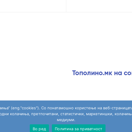
Тополино.мк на с
чиња“ (eng."cookies"). Со понатамошно користење на веб-страницат
ходни колачиња, претпочитани, статистички, маркетиншки, колачињ
медиуми.
Copyright © 2026
Topolino.mk
. All Rights Reserved.
Во ред
Политика за приватност