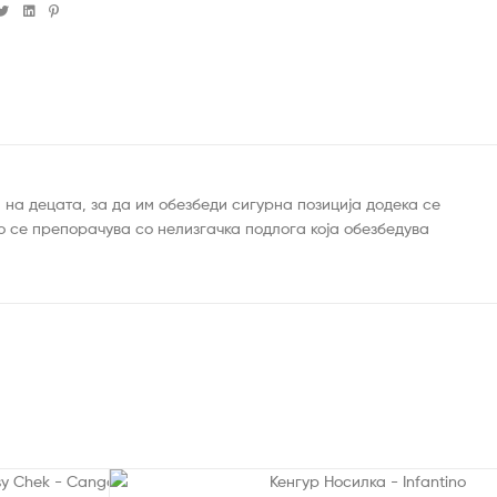
cebook
Twitter
Linkedin
Pinterest
 на децата, за да им обезбеди сигурна позиција додека се
 се препорачува со нелизгачка подлога која обезбедува