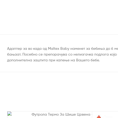
Адаптер за во када од Maltex Baby наменет за бебиња до 6 м
бањаат. Посебно се препорачува со нелизгачка подлога која
дополнителна заштита при капење на Вашето бебе.