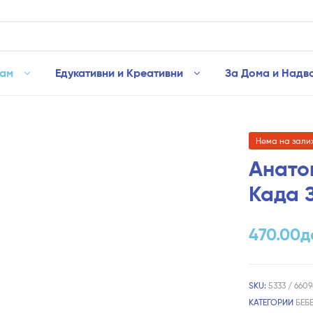
рам
Едукативни и Креативни
За Дома и Надв
Нема на зали
Анато
Када 
470.00
д
SKU:
5333 / 6609
КАТЕГОРИИ
БЕБ