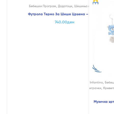
,
,
Бебешки Програм
Додатоци
Шишиња и Цуцли
Футрола Термо За Шише Црвена – Chicco
740.00
ден
,
Infantino
Бебеш
,
играчки
Кревет
Музичка врт