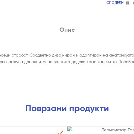
Fa
СПОДЕЛИ
Опис
есеци старост. Соодветно дизајниран и адаптиран на анатомијата
 овозможува дополнителна заштита додека трае капењето. Посебно
Поврзани продукти