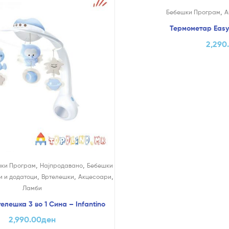
,
Бебешки Програм
А
Термометар Easy
2,290
,
,
ки Програм
Најпродавано
Бебешки
,
,
,
и и додатоци
Вртелешки
Акцесоари
Ламби
елешка 3 во 1 Сина – Infantino
2,990.00
ден