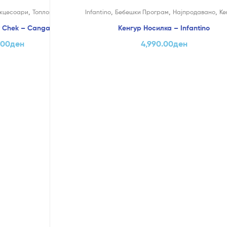
,
,
,
,
кцесоари
Топломери
Infantino
Бебешки Програм
Најпродавано
Ке
 Chek – Cangaroo
Кенгур Носилка – Infantino
.00
ден
4,990.00
ден