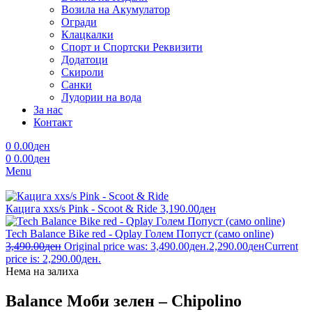
Возила на Акумулатор
Огради
Клацкалки
Спорт и Спортски Реквизити
Додатоци
Скироли
Санки
Лудории на вода
За нас
Контакт
0
0.00
ден
0
0.00
ден
Menu
Кацига xxs/s Pink - Scoot & Ride
3,190.00
ден
Tech Balance Bike red - Qplay Голем Попуст (само online)
3,490.00
ден
Original price was: 3,490.00ден.
2,290.00
ден
Current
price is: 2,290.00ден.
Нема на залиха
Balance Моби зелен – Chipolino