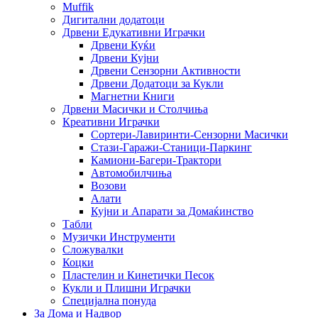
Muffik
Дигитални додатоци
Дрвени Едукативни Играчки
Дрвени Куќи
Дрвени Кујни
Дрвени Сензорни Активности
Дрвени Додатоци за Кукли
Магнетни Книги
Дрвени Масички и Столчиња
Креативни Играчки
Сортери-Лавиринти-Сензорни Масички
Стази-Гаражи-Станици-Паркинг
Камиони-Багери-Трактори
Автомобилчиња
Возови
Алати
Кујни и Апарати за Домаќинство
Табли
Музички Инструменти
Сложувалки
Коцки
Пластелин и Кинетички Песок
Кукли и Плишни Играчки
Специјална понуда
За Дома и Надвор