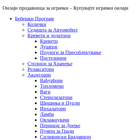
Онлајн продавница за играчки – Купувајте играчки онлајн
Бебешки Програм
Колички
Седишта за Автомобил
Кревети и додатоци
Кревети
Душеци
Подлоги за Пресоблекување
Постелнини
Столици за Хранење
Релаксатори
Акцесоари
Babyphone
Топломери
Ваги
Стерилизатори
Шишиња и Цуцли
Инхалатори
Ламби
Овлажнувачи
Перници за Доење
Пумпи за Гради
Силиконски Брадавици