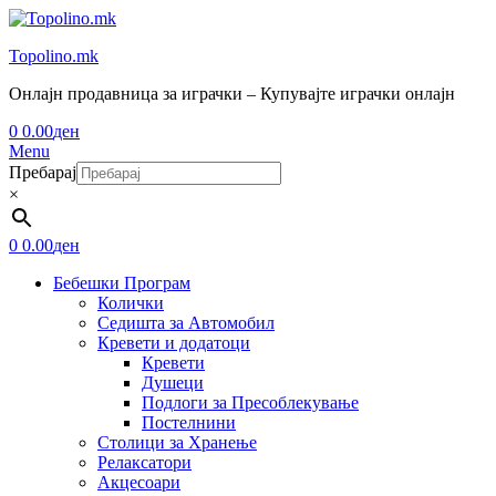
Topolino.mk
Онлајн продавница за играчки – Купувајте играчки онлајн
0
0.00
ден
Menu
Пребарај
×
0
0.00
ден
Бебешки Програм
Колички
Седишта за Автомобил
Кревети и додатоци
Кревети
Душеци
Подлоги за Пресоблекување
Постелнини
Столици за Хранење
Релаксатори
Акцесоари