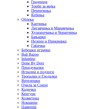
Градници
Торби за мајка
Перничиња
Ќебиња
Облека
Капчиња
Лигавчиња и Марамчиња
Хулахопчиња и Чорапчиња
Бањарки
Пелени и Прекривки
Гаќички
Бебешки играчки
Bali Bazoo
Infantino
Done By Deer
Проодувалки
Игрални и подлоги
Тропалки и Глодалки
Вртелешки
Очила за Сонце
Кадички
Кенгури
Козметика
Нокшири
Џампери