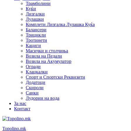
Трамболини
Куќи
Лизгалки
Лулашки
Комплети Лизгалка Лулашка Куќа
Балансери
Трицикли
Тротинети
Кациги
Mасички и столчиња
Возила на Педали
Возила на Акумулатор
Огради
Клацкалки
Спорт и Спортски Реквизити
Додатоци
Скироли
Санки
Лудории на вода
За нас
Контакт
Topolino.mk