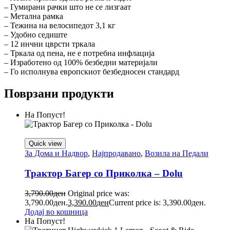
– Гумирани рачки што не се лизгаат
– Метална рамка
– Тежина на велосипедот 3,1 кг
– Удобно седиште
– 12 инчни цврсти тркала
– Тркала од пена, не е потребна инфлација
– Изработено од 100% безбедни материјали
– Го исполнува европскиот безбедносен стандард
Поврзани продукти
На Попуст!
Quick view
За Дома и Надвор
,
Најпродавано
,
Возила на Педали
Трактор Багер со Приколка – Dolu
3,790.00
ден
Original price was:
3,790.00ден.
3,390.00
ден
Current price is: 3,390.00ден.
Додај во кошница
На Попуст!