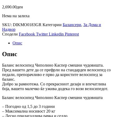
2,690.00
ден
Нема на залиха
SKU:
DIKMO0183GR
Категории
Балансери
,
За Дома и
Надвор
Сподели
Facebook
Twitter
Linkedin
Pinterest
Опис
Опис
Баланс велосипед Чиполино Каспер смешни чудовишта.
Пред вашето дете да се префрли на стандарден велосипед со
педали, препорачливо е прво да користите велосипед за
баланс.
Добро за рамнотежа. Со прекрасниот дизајн и впечатлива
боја, вашето малечко ќе ужива додека го вози велосипедот.
Баланс велосипед Чиполино Каспер смешни чудовишта
– Погодно од 1,5 до 3 години
– Максимална носивост 20 кг
– Лесно прилагодлива рачка и седло