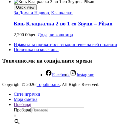
Quick view
За Дома и Надвор
,
Клацкалки
Коњ Клацкалка 2 во 1 со Звуци – Pilsan
2,290.00
ден
Додај во кошница
Изјавата за приватност за користење на веб страната
Политика на колачиња
Тополино.мк на социјалните мрежи
Facebook
Instagram
Copyright © 2026
Topolino.mk
. All Rights Reserved.
Сите играчки
Моја сметка
Пребарај
Пребарај
×