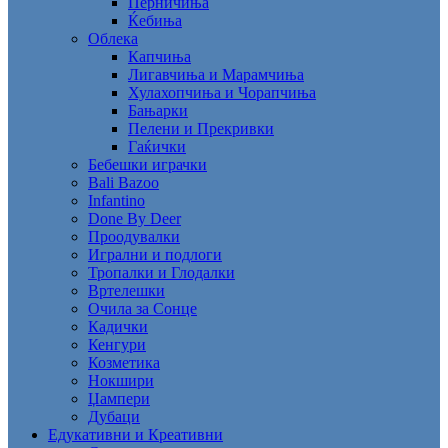
Перничиња
Ќебиња
Облека
Капчиња
Лигавчиња и Марамчиња
Хулахопчиња и Чорапчиња
Бањарки
Пелени и Прекривки
Гаќички
Бебешки играчки
Bali Bazoo
Infantino
Done By Deer
Проодувалки
Игрални и подлоги
Тропалки и Глодалки
Вртелешки
Очила за Сонце
Кадички
Кенгури
Козметика
Нокшири
Џампери
Дубаци
Едукативни и Креативни