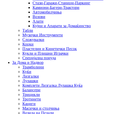
Стази-Гаражи-Станици-Паркинг
Камиони-Багери-Трактори
Автомобилчиња
Возови
Алати
Кујни и Апарати за Домаќинство
Табли
Музички Инструменти
Сложувалки
Коцки
Пластелин и Кинетички Песок
Кукли и Плишни Играчки
Специјална понуда
За Дома и Надвор
Трамболини
Куќи
Лизгалки
Лулашки
Комплети Лизгалка Лулашка Куќа
Балансери
Трицикли
Тротинети
Кациги
Mасички и столчиња
Возила на Педали