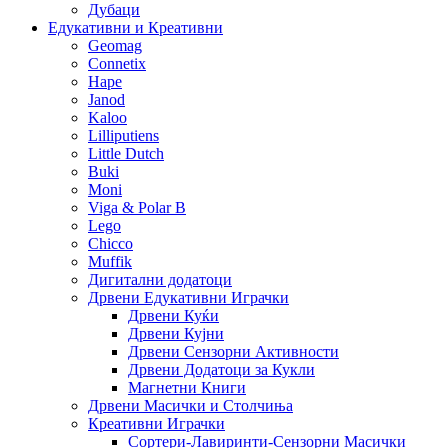
Дубаци
Едукативни и Креативни
Geomag
Connetix
Hape
Janod
Kaloo
Lilliputiens
Little Dutch
Buki
Moni
Viga & Polar B
Lego
Chicco
Muffik
Дигитални додатоци
Дрвени Едукативни Играчки
Дрвени Куќи
Дрвени Кујни
Дрвени Сензорни Активности
Дрвени Додатоци за Кукли
Магнетни Книги
Дрвени Масички и Столчиња
Креативни Играчки
Сортери-Лавиринти-Сензорни Масички