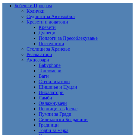
Бебешки Програм
Колички
Седишта за Автомобил
Кревети и додатоци
Кревети
Душеци
Подлоги за Пресоблекување
Постелнини
Столици за Хранење
Релаксатори
Акцесоари
Babyphone
Топломери
Ваги
Стерилизатори
Шишиња и Цуцли
Инхалатори
Ламби
Овлажнувачи
Перници за Доење
Пумпи за Гради
Силиконски Брадавици
Градници
Торби за мајка