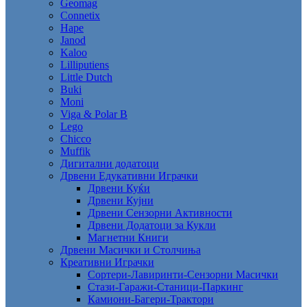
Geomag
Connetix
Hape
Janod
Kaloo
Lilliputiens
Little Dutch
Buki
Moni
Viga & Polar B
Lego
Chicco
Muffik
Дигитални додатоци
Дрвени Едукативни Играчки
Дрвени Куќи
Дрвени Кујни
Дрвени Сензорни Активности
Дрвени Додатоци за Кукли
Магнетни Книги
Дрвени Масички и Столчиња
Креативни Играчки
Сортери-Лавиринти-Сензорни Масички
Стази-Гаражи-Станици-Паркинг
Камиони-Багери-Трактори