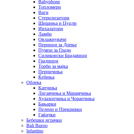
Babyphone
Топломери
Ваги
Стерилизатори
Шишиња и Цуцли
Инхалатори
Ламби
Овлажнувачи
Перници за Доење
Пумпи за Гради
Силиконски Брадавици
Градници
Торби за мајка
Перничиња
Ќебиња
Облека
Капчиња
Лигавчиња и Марамчиња
Хулахопчиња и Чорапчиња
Бањарки
Пелени и Прекривки
Гаќички
Бебешки играчки
Bali Bazoo
Infantino