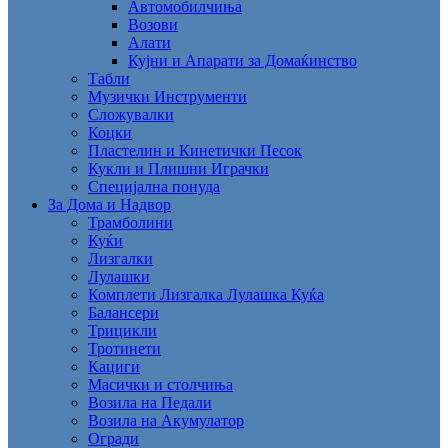
Автомобилчиња
Возови
Алати
Кујни и Апарати за Домаќинство
Табли
Музички Инструменти
Сложувалки
Коцки
Пластелин и Кинетички Песок
Кукли и Плишни Играчки
Специјална понуда
За Дома и Надвор
Трамболини
Куќи
Лизгалки
Лулашки
Комплети Лизгалка Лулашка Куќа
Балансери
Трицикли
Тротинети
Кациги
Mасички и столчиња
Возила на Педали
Возила на Акумулатор
Огради