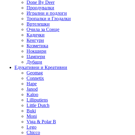
Done By Deer
Проодувалки
Игрални и подлоги
Тропалки и Глодалки
Вртелешки
Очила за Сонце
Кадички
Кенгури
Козметика
Нокшири
Џампери
Дубаци
Едукативни и Креативни
Geomag
Connetix
Hape
Janod
Kaloo
Lilliputiens
Little Dutch
Buki
Moni
Viga & Polar B
Lego
Chicco