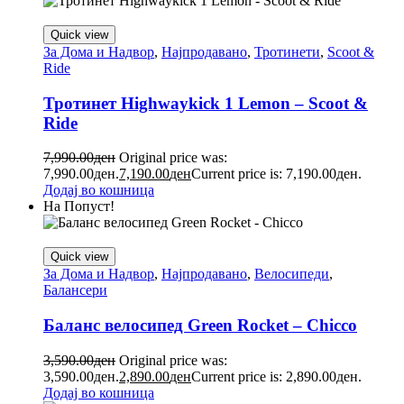
Quick view
За Дома и Надвор
,
Најпродавано
,
Тротинети
,
Scoot &
Ride
Тротинет Highwaykick 1 Lemon – Scoot &
Ride
7,990.00
ден
Original price was:
7,990.00ден.
7,190.00
ден
Current price is: 7,190.00ден.
Додај во кошница
На Попуст!
Quick view
За Дома и Надвор
,
Најпродавано
,
Велосипеди
,
Балансери
Баланс велосипед Green Rocket – Chicco
3,590.00
ден
Original price was:
3,590.00ден.
2,890.00
ден
Current price is: 2,890.00ден.
Додај во кошница