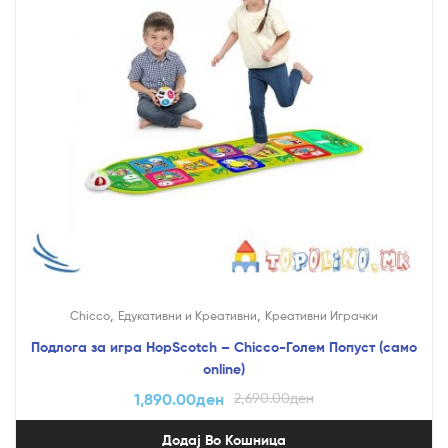
,
,
Chicco
Едукативни и Креативни
Креативни Играчки
Подлога за игра HopScotch – Chicco-Голем Попуст (само
online)
1,890.00
ден
2,690.00
ден
Додај Во Кошница