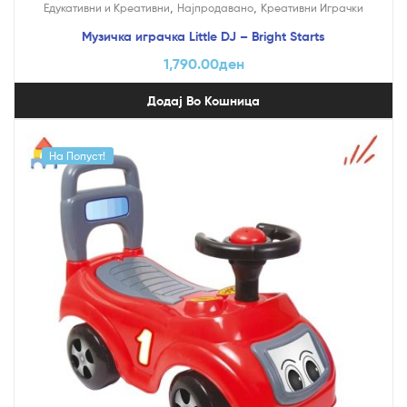
,
,
Едукативни и Креативни
Најпродавано
Креативни Играчки
Музичка играчка Little DJ – Bright Starts
1,790.00
ден
Додај Во Кошница
На Попуст!