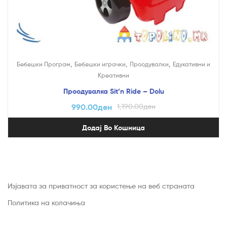
,
,
,
Бебешки Програм
Бебешки играчки
Проодувалки
Едукативни и
Креативни
Проодувалка Sit’n Ride – Dolu
990.00
ден
1,190.00
ден
Додај Во Кошница
Изјавата за приватност за користење на веб страната
Политика на колачиња