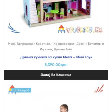
,
,
,
Moni
Едукативни и Креативни
Најпродавано
Дрвени Едукативни
,
Играчки
Дрвени Куќи
Дрвена куќичка за кукли Мила – Moni Toys
8,390.00
ден
Додај Во Кошница
На Попуст!