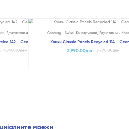
На Попуст!
,
,
,
ции
Едукативни и Креативни
Geomag - Swiss
Конструкции
Едукативни и Кре
ycled 142 – Geomag
Коцки Classic Panels Recycled 114 – Ge
н
4,790.00
ден
2,990.00
ден
3,790.00
ден
оцијалните мрежи