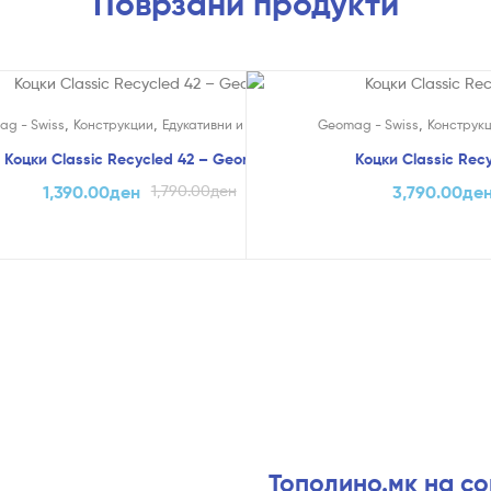
Поврзани продукти
!
На Попуст!
,
,
,
Креативни
ag - Swiss
Конструкции
Едукативни и Креативни
Geomag - Swiss
Конструк
Коцки Classic Recycled 42 – Geomag
Коцки Classic Rec
1,390.00
ден
1,790.00
ден
3,790.00
де
Тополино.мк на с