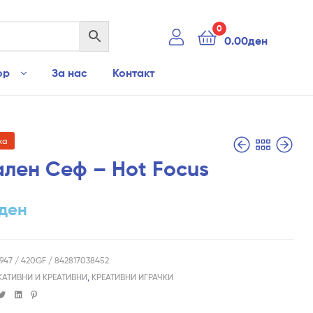
0
0.00
ден
ор
За нас
Контакт
ха
ален Сеф – Hot Focus
ден
1,790.00
690.00
ден
ден
7947 / 420GF / 842817038452
КАТИВНИ И КРЕАТИВНИ
,
КРЕАТИВНИ ИГРАЧКИ
cebook
Twitter
Linkedin
Pinterest