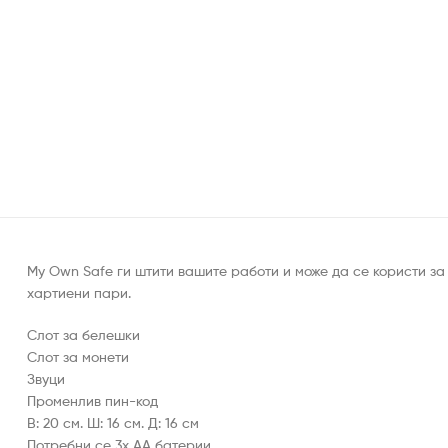
My Own Safe ги штити вашите работи и може да се користи за
хартиени пари.
Слот за белешки
Слот за монети
Звуци
Променлив пин-код
В: 20 см. Ш: 16 см. Д: 16 см
Потребни се 3x AA батерии