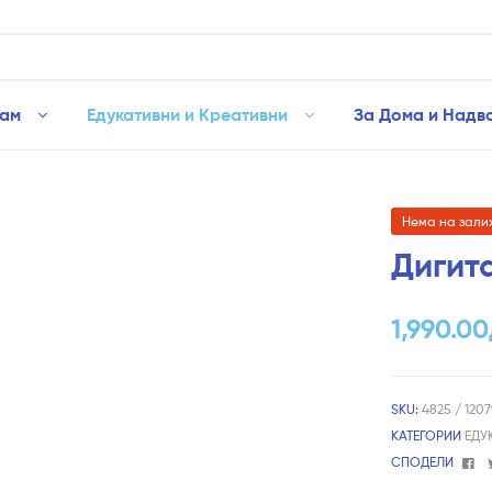
рам
Едукативни и Креативни
За Дома и Надв
Нема на зали
Дигит
1,990.00
SKU:
4825 / 120
КАТЕГОРИИ
ЕДУ
Fa
СПОДЕЛИ