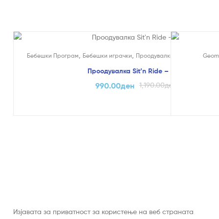
На Попуст!
На Попуст
,
,
,
Бебешки Програм
Бебешки играчки
Проодувалки
Едукативни и 
Geom
Проодувалка Sit’n Ride – Dolu
990.00
ден
1,190.00
ден
Изјавата за приватност за користење на веб страната