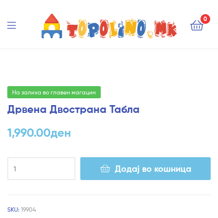
Topolino.mk
0
Topolino.mk
На залиха во главен магацин
Дрвена Двострана Табла
1,990.00
ден
Додај во кошница
SKU:
19904