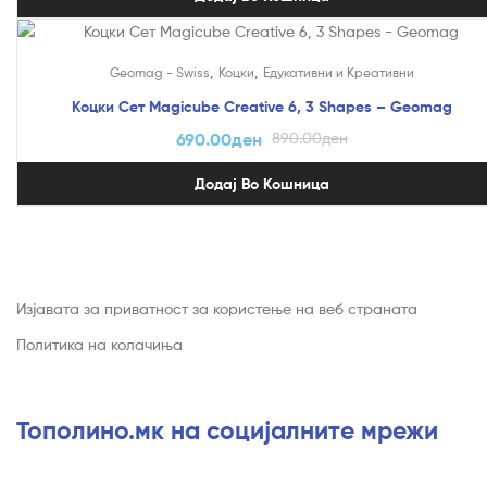
На Попуст!
,
,
Geomag - Swiss
Коцки
Едукативни и Креативни
Коцки Сет Magicube Creative 6, 3 Shapes – Geomag
690.00
ден
890.00
ден
Додај Во Кошница
Изјавата за приватност за користење на веб страната
Политика на колачиња
Тополино.мк на социјалните мрежи