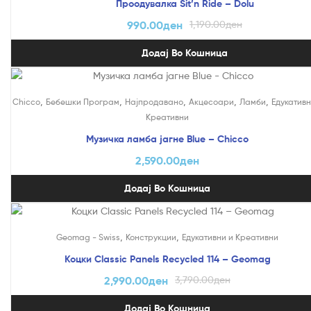
Проодувалка Sit’n Ride – Dolu
990.00
ден
1,190.00
ден
Додај Во Кошница
,
,
,
,
,
Chicco
Бебешки Програм
Најпродавано
Акцесоари
Ламби
Едукативн
Креативни
Музичка ламба јагне Blue – Chicco
2,590.00
ден
Додај Во Кошница
На Попуст!
,
,
Geomag - Swiss
Конструкции
Едукативни и Креативни
Коцки Classic Panels Recycled 114 – Geomag
2,990.00
ден
3,790.00
ден
Додај Во Кошница