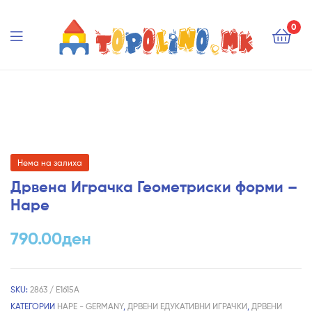
Topolino.mk
0
Topolino.mk
Нема на залиха
Дрвена Играчка Геометриски форми –
Hape
790.00
ден
SKU:
2863 / E1615A
КАТЕГОРИИ
HAPE - GERMANY
,
ДРВЕНИ ЕДУКАТИВНИ ИГРАЧКИ
,
ДРВЕНИ