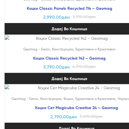
Коцки Classic Panels Recycled 114 – Geomag
2,990.00
ден
3,790.00
ден
Додај Во Кошница
На Попуст!
,
,
Geomag - Swiss
Конструкции
Едукативни и Креативни
Коцки Classic Recycled 142 – Geomag
3,790.00
ден
4,790.00
ден
Додај Во Кошница
На Попуст!
,
,
,
,
Geomag - Swiss
Конструкции
Коцки
Едукативни и Креативни
Најпр
Коцки Сет Magicube Creative 24 – Geomag
2,790.00
ден
3,490.00
ден
Додај Во Кошница