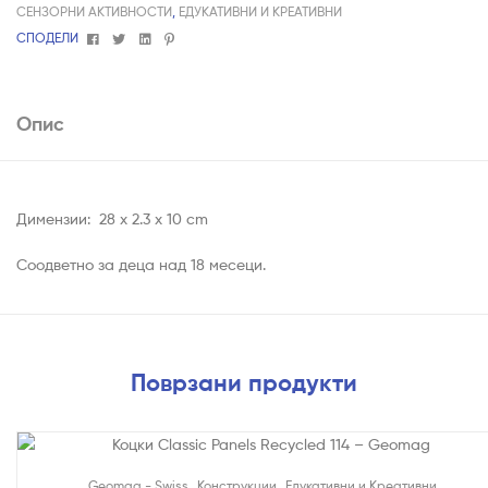
СЕНЗОРНИ АКТИВНОСТИ
,
ЕДУКАТИВНИ И КРЕАТИВНИ
Facebook
Twitter
Linkedin
Pinterest
СПОДЕЛИ
Опис
Димензии: 28 х 2.3 х 10 cm
Соодветно за деца над 18 месеци.
Поврзани продукти
На Попуст!
,
,
Geomag - Swiss
Конструкции
Едукативни и Креативни