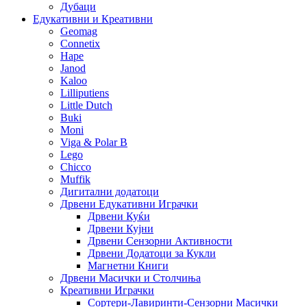
Дубаци
Едукативни и Креативни
Geomag
Connetix
Hape
Janod
Kaloo
Lilliputiens
Little Dutch
Buki
Moni
Viga & Polar B
Lego
Chicco
Muffik
Дигитални додатоци
Дрвени Едукативни Играчки
Дрвени Куќи
Дрвени Кујни
Дрвени Сензорни Активности
Дрвени Додатоци за Кукли
Магнетни Книги
Дрвени Масички и Столчиња
Креативни Играчки
Сортери-Лавиринти-Сензорни Масички