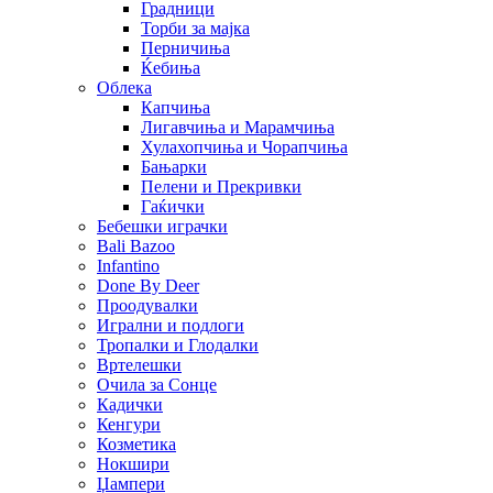
Градници
Торби за мајка
Перничиња
Ќебиња
Облека
Капчиња
Лигавчиња и Марамчиња
Хулахопчиња и Чорапчиња
Бањарки
Пелени и Прекривки
Гаќички
Бебешки играчки
Bali Bazoo
Infantino
Done By Deer
Проодувалки
Игрални и подлоги
Тропалки и Глодалки
Вртелешки
Очила за Сонце
Кадички
Кенгури
Козметика
Нокшири
Џампери