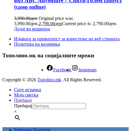
Воз ABC Adventure – Chicco-Голем Попуст
(само online)
3,990.00
ден
Original price was:
3,990.00ден.
2,790.00
ден
Current price is: 2,790.00ден.
Додај во кошница
Изјавата за приватност за користење на веб страната
Политика на колачиња
Тополино.мк на социјалните мрежи
Facebook
Instagram
Copyright © 2026
Topolino.mk
. All Rights Reserved.
Сите играчки
Моја сметка
Пребарај
Пребарај
×
Бебешки Програм