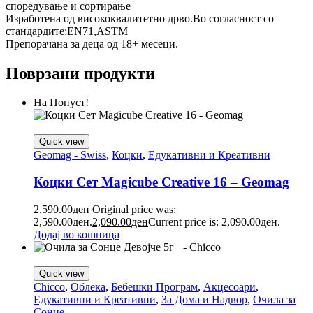
споредување и сортирање
Изработена од висококвалитетно дрво.Во согласност со
стандардите:EN71,ASTM
Препорачана за деца од 18+ месеци.
Поврзани продукти
На Попуст!
Quick view
Geomag - Swiss
,
Коцки
,
Едукативни и Креативни
Коцки Сет Magicube Creative 16 – Geomag
2,590.00
ден
Original price was:
2,590.00ден.
2,090.00
ден
Current price is: 2,090.00ден.
Додај во кошница
Quick view
Chicco
,
Облека
,
Бебешки Програм
,
Акцесоари
,
Едукативни и Креативни
,
За Дома и Надвор
,
Очила за
Сонце