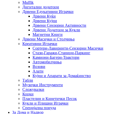
Muffik
Дигитални додатоци
Дрвени Едукативни Играчки
Дрвени Куќи
Дрвени Кујни
Дрвени Сензорни Активности
Дрвени Додатоци за Кукли
Магнетни Книги
Дрвени Масички и Столчиња
Креативни Играчки
Сортери-Лавиринти-Сензорни Масички
Стази-Гаражи-Станици-Паркинг
Камиони-Багери-Трактори
Автомобилчиња
Возови
Алати
Кујни и Апарати за Домаќинство
Табли
Музички Инструменти
Сложувалки
Коцки
Пластелин и Кинетички Песок
Кукли и Плишни Играчки
Специјална понуда
За Дома и Надвор