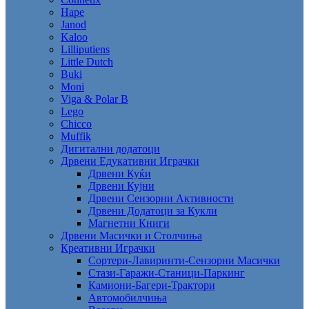
Hape
Janod
Kaloo
Lilliputiens
Little Dutch
Buki
Moni
Viga & Polar B
Lego
Chicco
Muffik
Дигитални додатоци
Дрвени Едукативни Играчки
Дрвени Куќи
Дрвени Кујни
Дрвени Сензорни Активности
Дрвени Додатоци за Кукли
Магнетни Книги
Дрвени Масички и Столчиња
Креативни Играчки
Сортери-Лавиринти-Сензорни Масички
Стази-Гаражи-Станици-Паркинг
Камиони-Багери-Трактори
Автомобилчиња