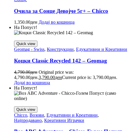
Очила за Сонце Девојче 5г+ – Chicco
1,350.00
ден
Додај во кошница
На Попуст!
Quick view
Geomag - Swiss
,
Конструкции
,
Едукативни и Креативни
Коцки Classic Recycled 142 – Geomag
4,790.00
ден
Original price was:
4,790.00ден.
3,790.00
ден
Current price is: 3,790.00ден.
Додај во кошница
На Попуст!
Quick view
Chicco
,
Возови
,
Едукативни и Креативни
,
Најпродавано
,
Креативни Играчки