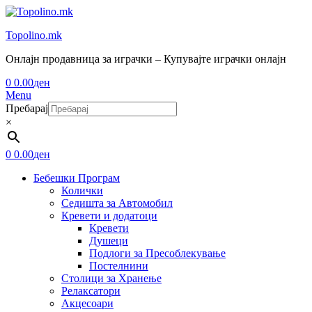
Topolino.mk
Онлајн продавница за играчки – Купувајте играчки онлајн
0
0.00
ден
Menu
Пребарај
×
0
0.00
ден
Бебешки Програм
Колички
Седишта за Автомобил
Кревети и додатоци
Кревети
Душеци
Подлоги за Пресоблекување
Постелнини
Столици за Хранење
Релаксатори
Акцесоари