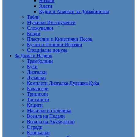
Возови
Алати
Кујни и Апарати за Домаќинство
Табли
Музички Инструменти
Сложувалки
Коцки
Пластелин и Кинетички Песок
Кукли и Плишни Играчки
Специјална понуда
За Дома и Надвор
Трамболини
Куќи
Лизгалки
Лулашки
Комплети Лизгалка Лулашка Куќа
Балансери
Трицикли
Тротинети
Кациги
Mасички и столчиња
Возила на Педали
Возила на Акумулатор
Огради
Клацкалки