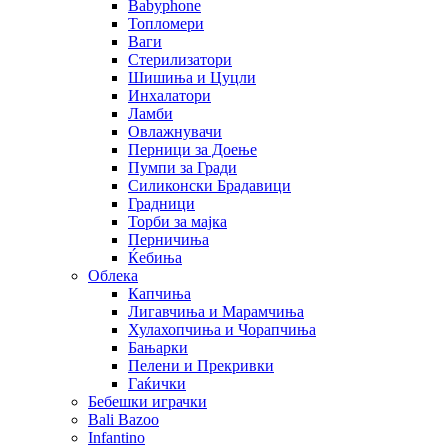
Babyphone
Топломери
Ваги
Стерилизатори
Шишиња и Цуцли
Инхалатори
Ламби
Овлажнувачи
Перници за Доење
Пумпи за Гради
Силиконски Брадавици
Градници
Торби за мајка
Перничиња
Ќебиња
Облека
Капчиња
Лигавчиња и Марамчиња
Хулахопчиња и Чорапчиња
Бањарки
Пелени и Прекривки
Гаќички
Бебешки играчки
Bali Bazoo
Infantino