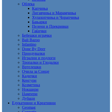
Облека
Капчиња
Лигавчиња и Марамчиња
Хулахопчиња и Чорапчиња
Бањарки
Пелени и Прекривки
Гаќички
Бебешки играчки
Bali Bazoo
Infantino
Done By Deer
Проодувалки
Игрални и подлоги
Тропалки и Глодалки
Вртелешки
Очила за Сонце
Кадички
Кенгури
Козметика
Нокшири
Џампери
Дубаци
Едукативни и Креативни
Geomag
Connetix