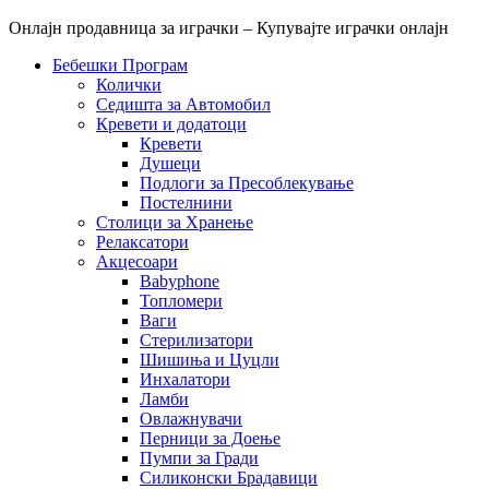
Онлајн продавница за играчки – Купувајте играчки онлајн
Бебешки Програм
Колички
Седишта за Автомобил
Кревети и додатоци
Кревети
Душеци
Подлоги за Пресоблекување
Постелнини
Столици за Хранење
Релаксатори
Акцесоари
Babyphone
Топломери
Ваги
Стерилизатори
Шишиња и Цуцли
Инхалатори
Ламби
Овлажнувачи
Перници за Доење
Пумпи за Гради
Силиконски Брадавици