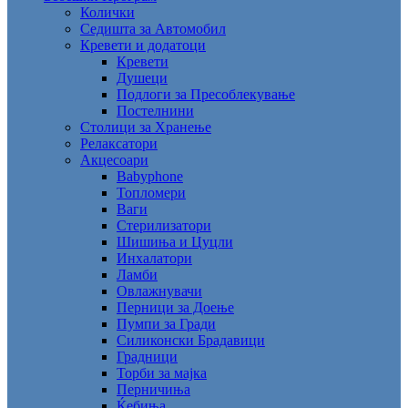
Колички
Седишта за Автомобил
Кревети и додатоци
Кревети
Душеци
Подлоги за Пресоблекување
Постелнини
Столици за Хранење
Релаксатори
Акцесоари
Babyphone
Топломери
Ваги
Стерилизатори
Шишиња и Цуцли
Инхалатори
Ламби
Овлажнувачи
Перници за Доење
Пумпи за Гради
Силиконски Брадавици
Градници
Торби за мајка
Перничиња
Ќебиња