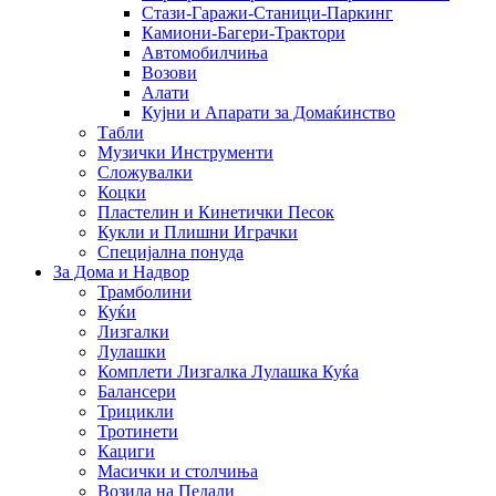
Стази-Гаражи-Станици-Паркинг
Камиони-Багери-Трактори
Автомобилчиња
Возови
Алати
Кујни и Апарати за Домаќинство
Табли
Музички Инструменти
Сложувалки
Коцки
Пластелин и Кинетички Песок
Кукли и Плишни Играчки
Специјална понуда
За Дома и Надвор
Трамболини
Куќи
Лизгалки
Лулашки
Комплети Лизгалка Лулашка Куќа
Балансери
Трицикли
Тротинети
Кациги
Mасички и столчиња
Возила на Педали