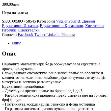
390.00
ден
Нема на залиха
SKU:
6058О / 58545
Категории
Viga & Polar B
,
Дрвени
Едукативни Играчки
,
Едукативни и Креативни
,
Креативни
Играчки
,
Сложувалки
Сподели
Facebook
Twitter
Linkedin
Pinterest
Опис
Опис
Најмалите математичари ќе ја обожуваат оваа едукативна
дрвена сложувалка.
Сложувалката овозможува рано запознавање со броевите и
концептот на количина, комбинирајќи визуелна стимулација,
моторика и логичко размислување.
Едукативни придобивки:
– Детето учи препознавање на броеви од 1 до 5
– Разбира количинска вредност преку уметнување на точниот
број фигури
– Поттикнува координација рака-око и фина моторика
– Го развива логичкото размислување и концептите за