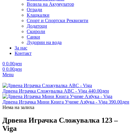
Возила на Акумулатор
Огради
Клацкалки
Спорт и Спортски Реквизити
Додатоци
Скироли
Санки
Лудории на вода
За нас
Контакт
0
0.00
ден
0
0.00
ден
Menu
Дрвена Играчка Сложувалка ABC - Viga
440.00
ден
Дрвена Играчка Мини Книга Учиме Азбука - Viga
390.00
ден
Нема на залиха
Дрвена Играчка Сложувалка 123 –
Viga