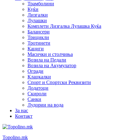
Трамболини
Куќи
Лизгалки
Лулашки
Комплети Лизгалка Лулашка Куќа
Балансери
Трицикли
Тротинети
Кациги
Mасички и столчиња
Возила на Педали
Возила на Акумулатор
Огради
Клацкалки
Спорт и Спортски Реквизити
Додатоци
Скироли
Санки
Лудории на вода
За нас
Контакт
Topolino.mk