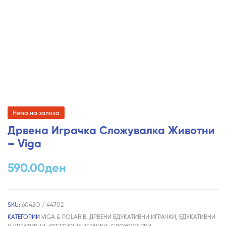
Нема на залиха
Дрвена Играчка Сложувалка Животни
– Viga
590.00
ден
SKU:
6042О / 44702
КАТЕГОРИИ
VIGA & POLAR B
,
ДРВЕНИ ЕДУКАТИВНИ ИГРАЧКИ
,
ЕДУКАТИВНИ