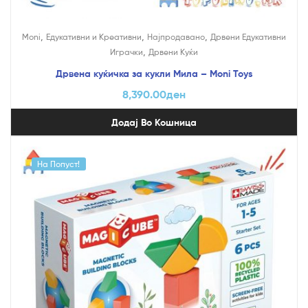
,
,
,
Moni
Едукативни и Креативни
Најпродавано
Дрвени Едукативни
,
Играчки
Дрвени Куќи
Дрвена куќичка за кукли Мила – Moni Toys
8,390.00
ден
Додај Во Кошница
На Попуст!