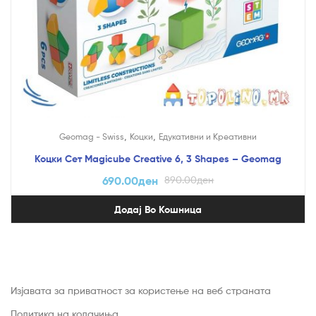
,
,
Geomag - Swiss
Коцки
Едукативни и Креативни
Коцки Сет Magicube Creative 6, 3 Shapes – Geomag
690.00
ден
890.00
ден
Додај Во Кошница
Изјавата за приватност за користење на веб страната
Политика на колачиња