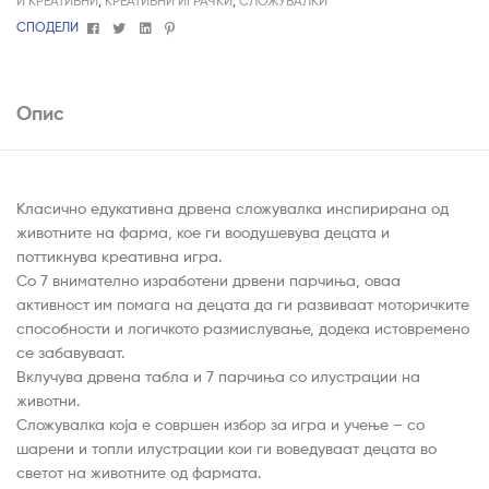
И КРЕАТИВНИ
,
КРЕАТИВНИ ИГРАЧКИ
,
СЛОЖУВАЛКИ
Facebook
Twitter
Linkedin
Pinterest
СПОДЕЛИ
Опис
Класично едукативна дрвена сложувалка инспирирана од
животните на фарма, кое ги воодушевува децата и
поттикнува креативна игра.
Со 7 внимателно изработени дрвени парчиња, оваа
активност им помага на децата да ги развиваат моторичките
способности и логичкото размислување, додека истовремено
се забавуваат.
Вклучува дрвена табла и 7 парчиња со илустрации на
животни.
Сложувалка која е совршен избор за игра и учење – со
шарени и топли илустрации кои ги воведуваат децата во
светот на животните од фармата.