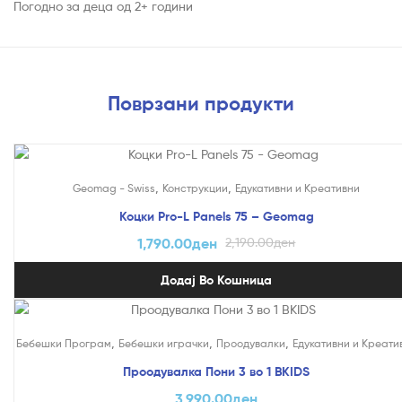
Погодно за деца од 2+ години
Поврзани продукти
На Попуст!
,
,
Geomag - Swiss
Конструкции
Едукативни и Креативни
Коцки Pro-L Panels 75 – Geomag
1,790.00
ден
2,190.00
ден
Додај Во Кошница
,
,
,
Бебешки Програм
Бебешки играчки
Проодувалки
Едукативни и Креати
Проодувалка Пони 3 во 1 BKIDS
3,990.00
ден