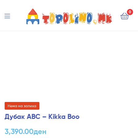
Topolino.mk
0
Topolino.mk
Нема на залиха
Дубак ABC – Kikka Boo
3,390.00
ден