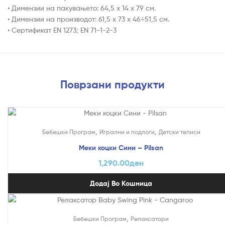
• Димензии на пакувањето: 64,5 х 14 х 79 см.
• Димензии на производот: 61,5 х 73 х 46÷51,5 cм.
• Сертификат ЕN 1273; EN 71-1-2-3
Поврзани продукти
,
,
Бебешки Програм
Игрални и подлоги
Детски теписи
Меки коцки Сини – Pilsan
1,290.00
ден
Додај Во Кошница
На Попуст!
,
Бебешки Програм
Релаксатори