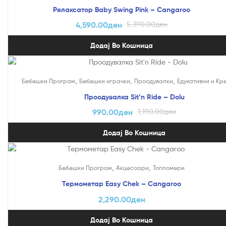
Релаксатор Baby Swing Pink – Cangaroo
4,590.00
ден
5,390.00
ден
Додај Во Кошница
На Попуст!
,
,
,
Бебешки Програм
Бебешки играчки
Проодувалки
Едукативни и Кр
Проодувалка Sit’n Ride – Dolu
990.00
ден
1,190.00
ден
Додај Во Кошница
,
,
Бебешки Програм
Акцесоари
Топломери
Термометар Easy Chek – Cangaroo
2,290.00
ден
Додај Во Кошница