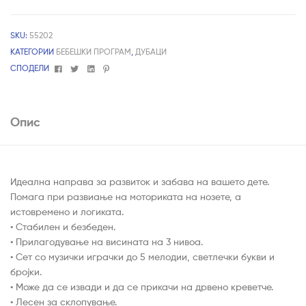
SKU:
55202
КАТЕГОРИИ
БЕБЕШКИ ПРОГРАМ
,
ДУБАЦИ
Facebook
Twitter
Linkedin
Pinterest
СПОДЕЛИ
Опис
Идеална направа за развиток и забава на вашето дете.
Помага при развиање на моториката на нозете, а
истовремено и логиката.
• Стабилен и безбеден.
• Прилагодување на висината на 3 нивоа.
• Сет со музички играчки до 5 мелодии, светлечки букви и
бројки.
• Може да се извади и да се прикачи на дрвено креветче.
• Лесен за склопување.