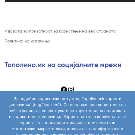
Изјавата за приватност за користење на веб страната
Политика на колачиња
Тополино.мк на социјалните мрежи
За подобро корисничко искуство, Topolino.mk користи
„колачиња“ (eng."cookies"). Со понатамошно користење на
веб-страницата, се сложувате со користење на политиката
на приватност и колачиња. Користењето на колачињата се
Copyright © 2026
Topolino.mk
. All Rights Reserved.
користат за: неопходни колачиња, претпочитани,
статистички, маркетиншки, колачиња за перформанси и
функционалност и колачиња од социјални медиуми.