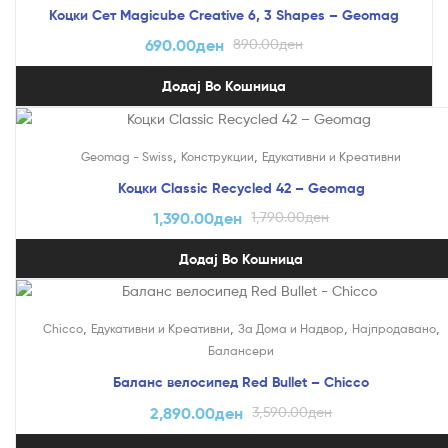
Коцки Сет Magicube Creative 6, 3 Shapes – Geomag
690.00
ден
890.00
ден
Додај Во Кошница
На Попуст!
,
,
Geomag - Swiss
Конструкции
Едукативни и Креативни
Коцки Classic Recycled 42 – Geomag
1,390.00
ден
1,790.00
ден
Додај Во Кошница
На Попуст!
,
,
,
,
Chicco
Едукативни и Креативни
За Дома и Надвор
Најпродавано
Балансери
Баланс велосипед Red Bullet – Chicco
2,890.00
ден
3,590.00
ден