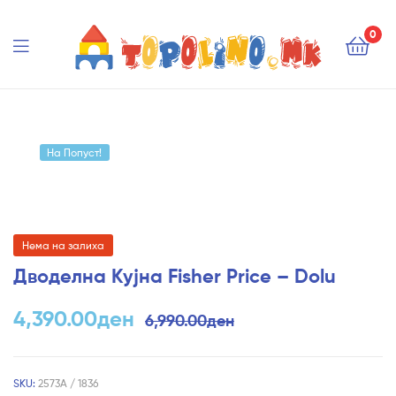
Topolino.mk
0
Topolino.mk
На Попуст!
Нема на залиха
Дводелна Кујна Fisher Price – Dolu
4,390.00
ден
6,990.00
ден
SKU:
2573А / 1836