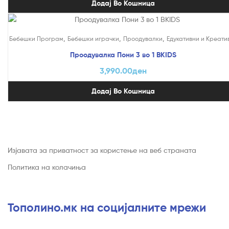
Додај Во Кошница
,
,
,
Бебешки Програм
Бебешки играчки
Проодувалки
Едукативни и Креати
Проодувалка Пони 3 во 1 BKIDS
3,990.00
ден
Додај Во Кошница
Изјавата за приватност за користење на веб страната
Политика на колачиња
Тополино.мк на социјалните мрежи