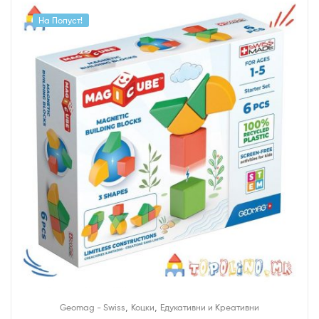
На Попуст!
,
,
Geomag - Swiss
Коцки
Едукативни и Креативни