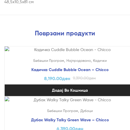
48,5х10,5х81 см
Поврзани продукти
На Попуст!
,
,
Бебешки Програм
Најпродавано
Кадички
Кадичка Cuddle Bubble Ocean – Chicco
8,190.00
ден
9,390.00
ден
Додај Во Кошница
,
Бебешки Програм
Дубаци
Дубак Walky Talky Green Wave – Chicco
6,390.00
ден