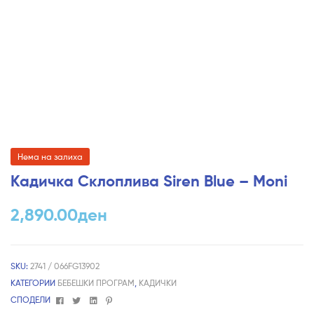
Нема на залиха
Кадичка Склоплива Siren Blue – Moni
2,890.00
ден
SKU:
2741 / 066FG13902
КАТЕГОРИИ
БЕБЕШКИ ПРОГРАМ
,
КАДИЧКИ
Facebook
Twitter
Linkedin
Pinterest
СПОДЕЛИ