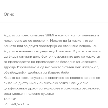
Опис
Кадата за преклопување SIREN е компактна по големина и
може лесно да се преклопи. Можете да ја користите во
бањата или во друга просторија со стабилна површина.
Кадата е наменета за деца над 0 месеци. Родителите можат
да бидат сигурни дека боите и суровините што се користат
за производство на производот се безбедни за човечкото
здравје. Изработена е од висококвалитетен мек материјал,
обезбедувајќи удобност за Вашето бебе.
Кадата за преклопување е опремена со подлога што не се
лизга на дното, има и силиконска затка. Специјално
дизајнираниот држач за туширање и закачалка овозможува
закачување и полесно сушење.
1.650 кг
86,5х48,5х23 см