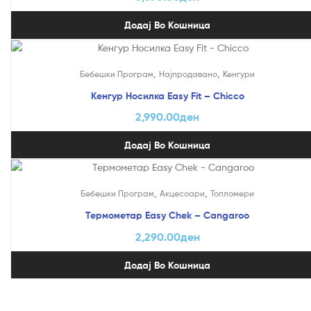
Додај Во Кошница
,
,
Бебешки Програм
Најпродавано
Кенгури
Кенгур Носилка Easy Fit – Chicco
2,990.00
ден
Додај Во Кошница
,
,
Бебешки Програм
Акцесоари
Топломери
Термометар Easy Chek – Cangaroo
2,290.00
ден
Додај Во Кошница