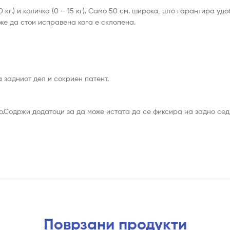
г.) и количка (0 – 15 кг). Само 50 см. широка, што гарантира удо
же да стои исправена кога е склопена.
 задниот дел и сокриен патент.
о.Содржи додатоци за да може истата да се фиксира на задно сед
Поврзани продукти