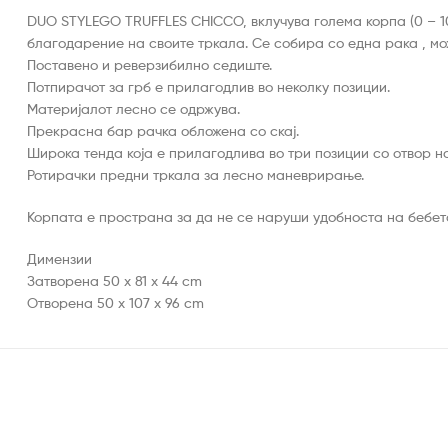
DUO STYLEGO TRUFFLES CHICCO, вклучува големa корпа (0 – 10 к
благодарение на своите тркала. Се собира со една рака , мо
Поставено и реверзибилно седиште.
Потпирачот за грб е прилагодлив во неколку позиции.
Материјалот лесно се одржува.
Прекрасна бар рачка обложена со скај.
Широка тенда која е прилагодлива во три позиции со отвор на
Ротирачки предни тркала за лесно маневрирање.
Корпата е пространа за да не се наруши удобноста на бебет
Димензии
Затворена 50 x 81 x 44 cm
Отворена 50 x 107 x 96 cm