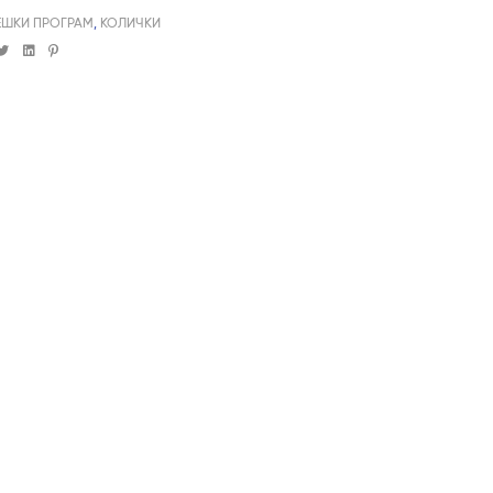
ЕШКИ ПРОГРАМ
,
КОЛИЧКИ
cebook
Twitter
Linkedin
Pinterest