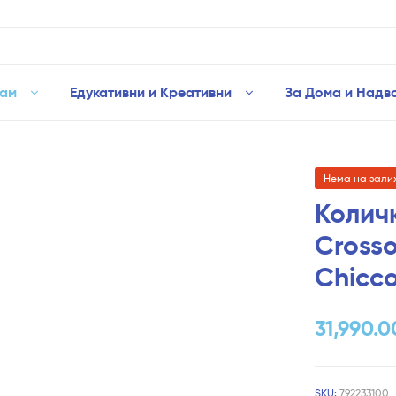
рам
Едукативни и Креативни
За Дома и Надв
Нема на зали
Колич
Crosso
Chicc
31,990.0
SKU:
792233100