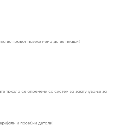
ка во градот повеќе нема да ве плаши!
те тркала се опремени со систем за заклучување за
еријали и посебни детали!