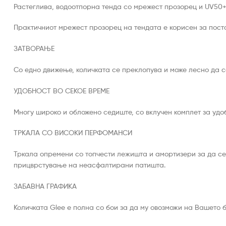
Растеглива, водоотпорна тенда со мрежест прозорец и UV50+
Практичниот мрежест прозорец на тендата е корисен за посто
ЗАТВОРАЊЕ
Со едно движење, количката се преклопува и може лесно да с
УДОБНОСТ ВО СЕКОЕ ВРЕМЕ
Многу широко и обложено седиште, со вклучен комплет за удо
ТРКАЛА СО ВИСОКИ ПЕРФОМАНСИ
Тркала опремени со топчести лежишта и амортизери за да с
прицврстување на неасфалтирани патишта.
ЗАБАВНА ГРАФИКА
Количката Glee е полна со бои за да му овозможи на Вашето 