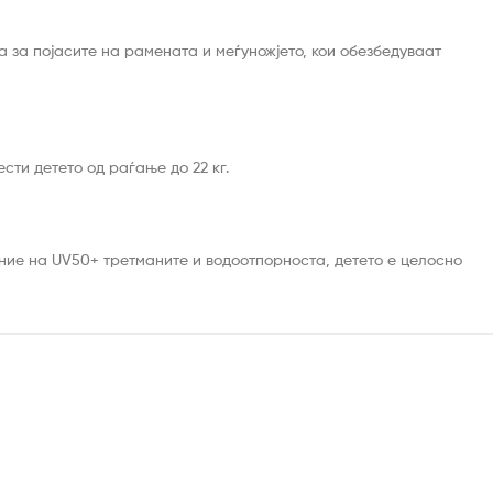
 за појасите на рамената и меѓуножјето, кои обезбедуваат
сти детето од раѓање до 22 кг.
ние на UV50+ третманите и водоотпорноста, детето е целосно