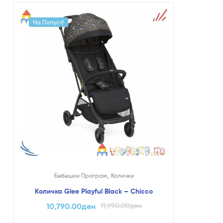
На Попуст!
,
Бебешки Програм
Колички
Количка Glee Playful Black – Chicco
10,790.00
ден
11,990.00
ден