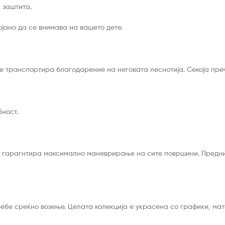
 заштита.
јано да се внимава на вашето дете.
е транспортира благодарение на неговата леснотија. Секоја преч
бност.
е гарагнтира максимално маневрирање на сите површини. Предни
бебе среќно возење. Целата колекција е украсена со графики, мат