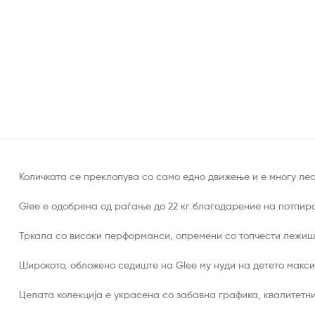
Количката се преклопува со само едно движење и е многу лес
Glee е одобрена од раѓање до 22 кг благодарение на потпирач
Тркала со високи перформанси, опремени со топчести лежиш
Широкото, обложено седиште на Glee му нуди на детето макси
Целата колекција е украсена со забавна графика, квалитетни