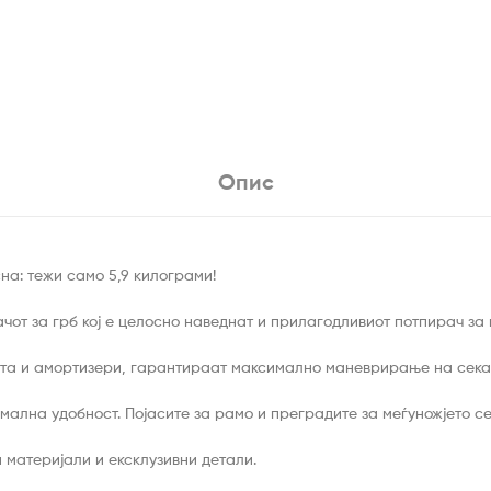
Опис
на: тежи само 5,9 килограми!
от за грб кој е целосно наведнат и прилагодливиот потпирач за 
та и амортизери, гарантираат максимално маневрирање на сека
мална удобност. Појасите за рамо и преградите за меѓуножјето се
 материјали и ексклузивни детали.