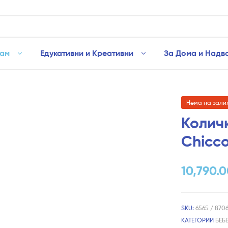
рам
Едукативни и Креативни
За Дома и Надв
Нема на зали
Количк
Chicc
10,790.
SKU:
6565 / 870
КАТЕГОРИИ
БЕБ