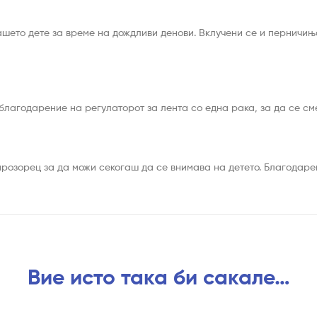
ашето дете за време на дождливи денови. Вклучени се и перничиња
благодарение на регулаторот за лента со една рака, за да се сме
розорец за да можи секогаш да се внимава на детето. Благодаре
Вие исто така би сакале…