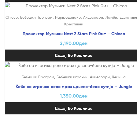
,
,
,
,
,
Chicco
Бебешки Програм
Најпродавано
Акцесоари
Ламби
Едукативн
Креативни
Прожектор Музички Next 2 Stars Pink 0м+ – Chicco
2,190.00
ден
Додај Во Кошница
,
,
,
Бебешки Програм
Бебешки играчки
Акцесоари
Ќебиња
Ќебе со играчка дедо мраз црвено-бело кутија – Jungle
1,350.00
ден
Додај Во Кошница