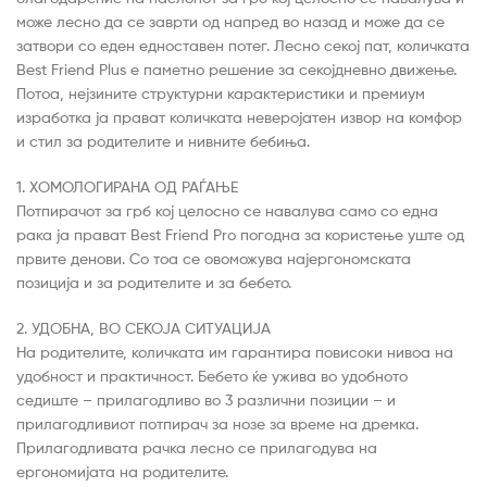
може лесно да се заврти од напред во назад и може да се
затвори со еден едноставен потег. Лесно секој пат, количката
Best Friend Plus е паметно решение за секојдневно движење.
Потоа, нејзините структурни карактеристики и премиум
изработка ја прават количката неверојатен извор на комфор
и стил за родителите и нивните бебиња.
1. ХОМОЛОГИРАНА ОД РАЃАЊЕ
Потпирачот за грб кој целосно се навалува само со една
рака ја прават Best Friend Pro погодна за користење уште од
првите денови. Со тоа се овоможува најергономската
позиција и за родителите и за бебето.
2. УДОБНА, ВО СЕКОЈА СИТУАЦИЈА
На родителите, количката им гарантира повисоки нивоа на
удобност и практичност. Бебето ќе ужива во удобното
седиште – прилагодливо во 3 различни позиции – и
прилагодливиот потпирач за нозе за време на дремка.
Прилагодливата рачка лесно се прилагодува на
ергономијата на родителите.