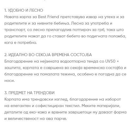
1. УДОБНО И ЛЕСНО
Новата корпа за Best Friend претставува извор на утеха и за
родителите и за нивните бебиња. Лесна за употреба и
транспорт, со лесно прилагодлив потпирач за грб, така што
родителите можат да го стават бебето во подигната положба,
кога е потребно.
2. ИДЕАЛНО ВО СЕКОЈА ВРЕМЕНА СОСТОЈБА
Благодарение на нејзината водоотпорна тенда со UV50 +
заштита, корпата е совршена во секоја временска состојба и
благодарение на помалата тежина, особено е погодна да се
носи.
3. ПРЕДМЕТ НА ТРЕНДОВИ
Корпата има трендовски изглед, благодарение на изборот
на елегантен и софистициран текстил. Меките материјали,
деталите од еко-кожа и врвните завршетоци му даваат форма
и величественост на ова парче.