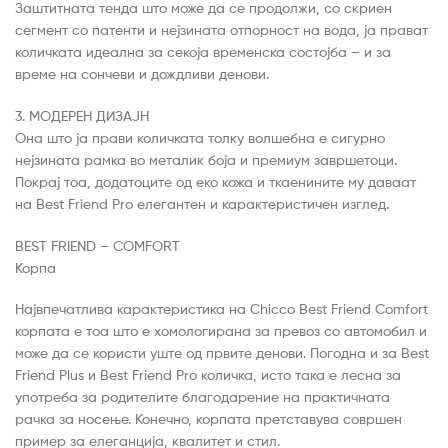
Заштитната тенда што може да се продолжи, со скриен
сегмент со патенти и нејзината отпорност на вода, ја прават
количката идеална за секоја временска состојба – и за
време на сончеви и дождливи денови.
3. МОДЕРЕН ДИЗАЈН
Она што ја прави количката толку волшебна е сигурно
нејзината рамка во металик боја и премиум завршетоци.
Покрај тоа, додатоците од еко кожа и ткаенините му даваат
на Best Friend Pro елегантен и карактеристичен изглед.
BEST FRIEND – COMFORT
Корпа
Највпечатлива карактеристика на Chicco Best Friend Comfort
корпата е тоа што е хомологирана за превоз со автомобил и
може да се користи уште од првите денови. Погодна и за Best
Friend Plus и Best Friend Pro количка, исто така е лесна за
употреба за родителите благодарение на практичната
рачка за носење. Конечно, корпата претставува совршен
пример за елеганција, квалитет и стил.