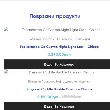
Поврзани продукти
,
,
Бебешки Програм
Акцесоари
Топломери
Термометар Со Светло Night Light Star – Chicco
3,290.00
ден
Додај Во Кошница
На Попуст!
,
,
Бебешки Програм
Најпродавано
Кадички
Кадичка Cuddle Bubble Ocean – Chicco
8,190.00
ден
9,390.00
ден
Додај Во Кошница