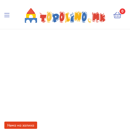
Topolino.mk
0
Topolino.mk
Нема на залиха