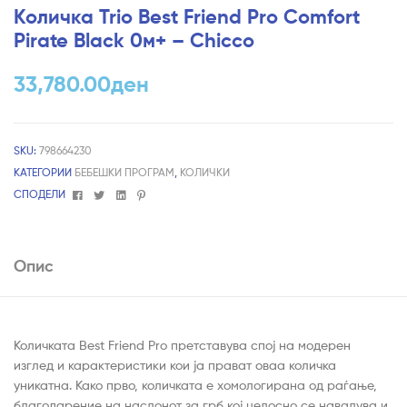
Количка Trio Best Friend Pro Comfort
Pirate Black 0м+ – Chicco
33,780.00
ден
SKU:
798664230
КАТЕГОРИИ
БЕБЕШКИ ПРОГРАМ
,
КОЛИЧКИ
Facebook
Twitter
Linkedin
Pinterest
СПОДЕЛИ
Опис
Количката Best Friend Pro претставува спој на модерен
изглед и карактеристики кои ја прават оваа количка
уникатна. Како прво, количката е хомологирана од раѓање,
благодарение на наслонот за грб кој целосно се навалува и