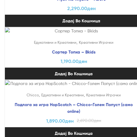
2,290.00
ден
Додај Во Кошница
,
Едукативни и Креативни
Креативни Играчки
Сортер Топка – Bkids
1,190.00
ден
Додај Во Кошница
На Попуст!
,
,
Chicco
Едукативни и Креативни
Креативни Играчки
Подлога за игра HopScotch – Chicco-Голем Попуст (само
online)
1,890.00
ден
2,690.00
ден
Додај Во Кошница