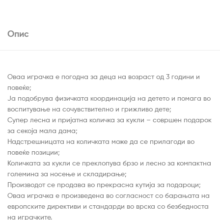
Опис
Оваа играчка е погодна за деца на возраст од 3 години и
повеќе;
Ја подобрува физичката координација на детето и помага во
воспитување на сочувствително и грижливо дете;
Супер лесна и пријатна количка за кукли – совршен подарок
за секоја мала дама;
Надстрешницата на количката може да се прилагоди во
повеќе позиции;
Количката за кукли се преклопува брзо и лесно за компактна
големина за носење и складирање;
Производот се продава во прекрасна кутија за подароци;
Оваа играчка е произведена во согласност со барањата на
европските директиви и стандарди во врска со безбедноста
на играчките.