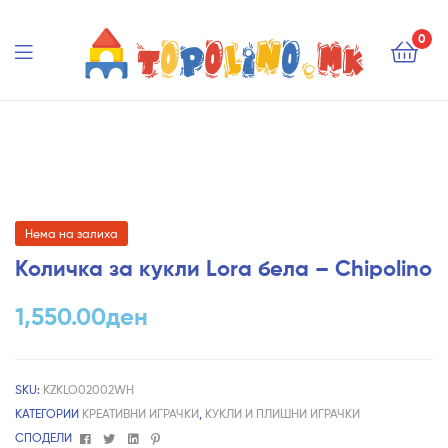
Topolino.mk
0
Topolino.mk
Нема на залиха
Количка за кукли Lora бела – Chipolino
1,550.00
ден
SKU:
KZKLO02002WH
КАТЕГОРИИ
КРЕАТИВНИ ИГРАЧКИ
,
КУКЛИ И ПЛИШНИ ИГРАЧКИ
Facebook
Twitter
Linkedin
Pinterest
СПОДЕЛИ