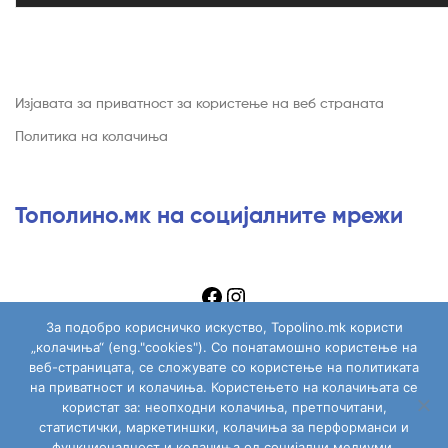
Изјавата за приватност за користење на веб страната
Политика на колачиња
Тополино.мк на социјалните мрежи
За подобро корисничко искуство, Topolino.mk користи
„колачиња“ (eng."cookies"). Со понатамошно користење на
веб-страницата, се сложувате со користење на политиката
на приватност и колачиња. Користењето на колачињата се
Copyright © 2026
Topolino.mk
. All Rights Reserved.
користат за: неопходни колачиња, претпочитани,
статистички, маркетиншки, колачиња за перформанси и
функционалност и колачиња од социјални медиуми.