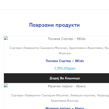
Поврзани продукти
,
,
Сортери-Лавиринти-Сензорни Масички
Едукативни и Креативни
Кр
Играчки
Полжав Сортер – BKids
1,190.00
ден
Додај Во Кошница
,
,
Сортери-Лавиринти-Сензорни Масички
Бебешки играчки
Најпрод
Креативни Играчки
Музичко пијано – Abero