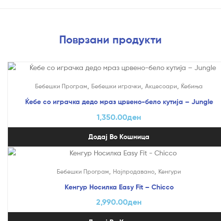
Поврзани продукти
,
,
,
Бебешки Програм
Бебешки играчки
Акцесоари
Ќебиња
Ќебе со играчка дедо мраз црвено-бело кутија – Jungle
1,350.00
ден
Додај Во Кошница
,
,
Бебешки Програм
Најпродавано
Кенгури
Кенгур Носилка Easy Fit – Chicco
2,990.00
ден