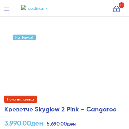
Topolino.mk
0
Menu
Topolino.mk
На Попуст!
Нема на залиха
Креветче Skyglow 2 Pink – Cangaroo
Original
Current
3,990.00
ден
5,690.00
ден