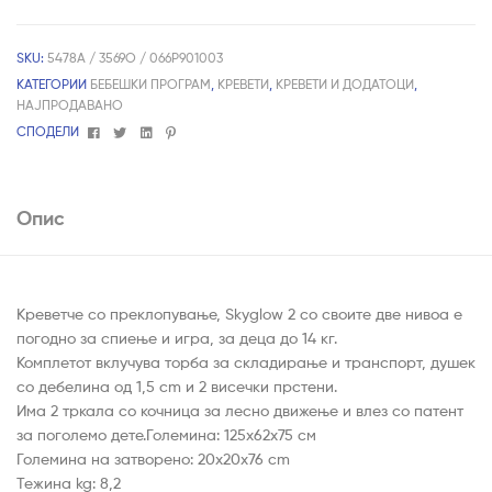
price
price
was:
is:
SKU:
5478A / 3569O / 066P901003
КАТЕГОРИИ
БЕБЕШКИ ПРОГРАМ
,
КРЕВЕТИ
,
КРЕВЕТИ И ДОДАТОЦИ
,
5,690.00ден.
3,990.00ден.
НАЈПРОДАВАНО
Facebook
Twitter
Linkedin
Pinterest
СПОДЕЛИ
Опис
Креветче со преклопување, Skyglow 2 со своите две нивоа е
погодно за спиење и игра, за деца до 14 кг.
Комплетот вклучува торба за складирање и транспорт, душек
со дебелина од 1,5 cm и 2 висечки прстени.
Има 2 тркала со кочница за лесно движење и влез со патент
за поголемо дете.Големина: 125x62x75 см
Големина на затворено: 20x20x76 cm
Тежина kg: 8,2