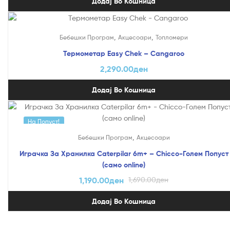
Додај Во Кошница
,
,
Бебешки Програм
Акцесоари
Топломери
Термометар Easy Chek – Cangaroo
2,290.00
ден
Додај Во Кошница
На Попуст!
,
Бебешки Програм
Акцесоари
Играчка За Хранилка Caterpilar 6m+ – Chicco-Голем Попуст
(само online)
Original
Current
1,190.00
ден
1,690.00
ден
price
price
Додај Во Кошница
was:
is:
1,690.00ден.
1,190.00ден.