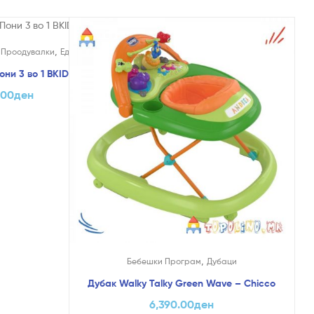
,
,
Проодувалки
Едукативни и Креативни
ни 3 во 1 BKIDS
.00
ден
,
Бебешки Програм
Дубаци
Дубак Walky Talky Green Wave – Chicco
6,390.00
ден