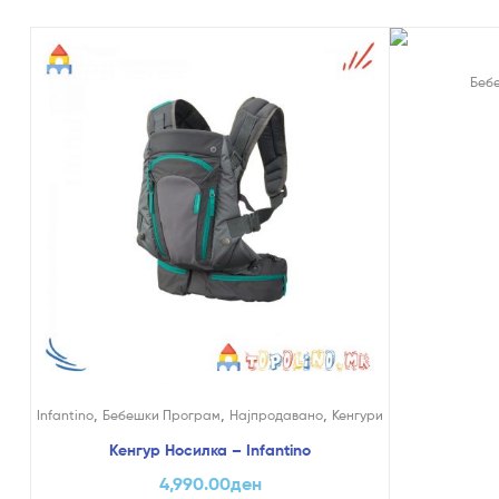
На Попуст
Беб
,
,
,
Infantino
Бебешки Програм
Најпродавано
Кенгури
Кенгур Носилка – Infantino
4,990.00
ден