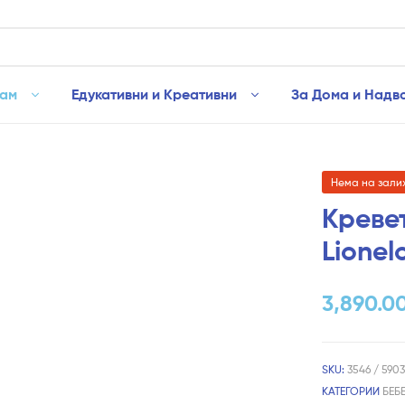
рам
Едукативни и Креативни
За Дома и Надв
Нема на зали
Кревет
Lionel
3,890.0
SKU:
3546 / 5903
КАТЕГОРИИ
БЕБ