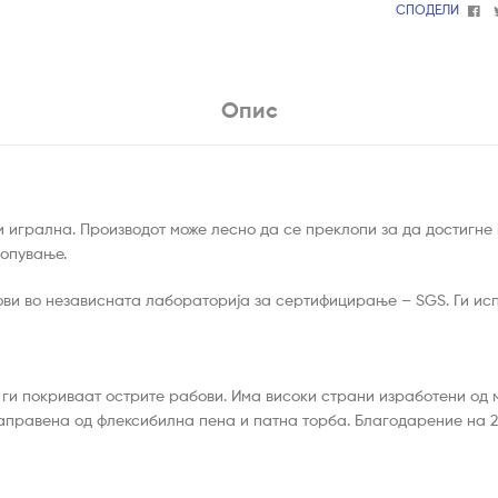
Fa
СПОДЕЛИ
Опис
или игрална. Производот може лесно да се преклопи за да достигн
лопување.
ови во независната лабораторија за сертифицирање – SGS. Ги ис
ги покриваат острите рабови. Има високи страни изработени од 
направена од флексибилна пена и патна торба. Благодарение на 