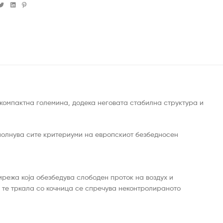
cebook
Twitter
Linkedin
Pinterest
е компактна големина, додека неговата стабилна структура и
полнува сите критериуми на европскиот безбедносен
мрежа која обезбедува слободен проток на воздух и
2 те тркала со кочница се спречува неконтролираното