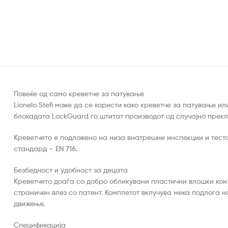
Повеќе од само креветче за патување
Lionelo Stefi може да се користи како креветче за патување 
блокадата LockGuard го штитат производот од случајно прек
Креветчето е подложено на низа внатрешни инспекции и тест
стандард – EN 716.
Безбедност и удобност за децата
Креветчето доаѓа со добро обликувани пластични влошки кои 
страничен влез со патент. Комплетот вклучува мека подлога 
движење.
Спецификација