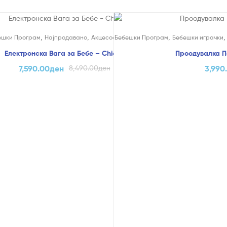
!
,
,
,
,
ешки Програм
Најпродавано
Акцесоари
Бебешки Програм
Ваги
Бебешки играчки
Електронска Вага за Бебе – Chicco
Проодувалка По
7,590.00
ден
8,490.00
ден
3,990