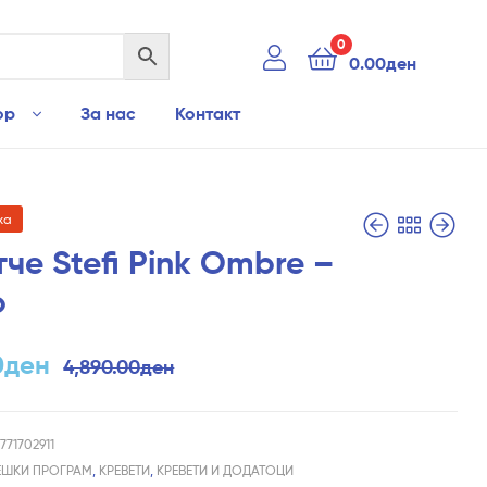
0
0.00
ден
ор
За нас
Контакт
ха
че Stefi Pink Ombre –
o
1,490.00
690.00
ден
ден
1,150.00
ден
0
ден
4,890.00
ден
771702911
ЕШКИ ПРОГРАМ
,
КРЕВЕТИ
,
КРЕВЕТИ И ДОДАТОЦИ