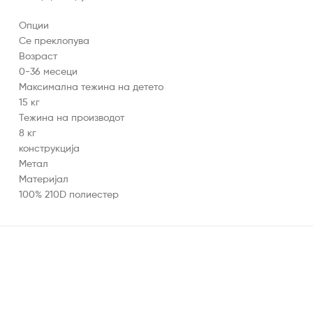
Опции
Се преклопува
Возраст
0-36 месеци
Максимална тежина на детето
15 кг
Тежина на производот
8 кг
конструкција
Метал
Материјал
100% 210D полиестер