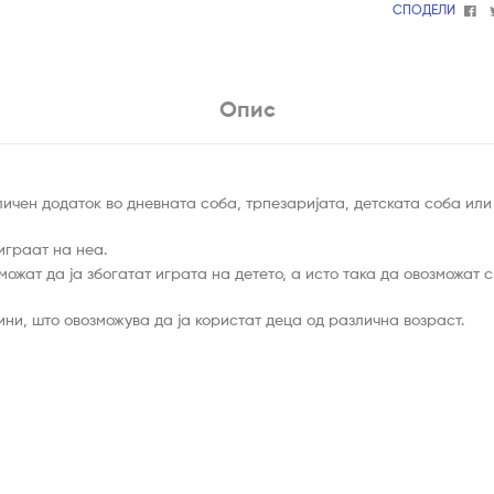
Fa
СПОДЕЛИ
Опис
личен додаток во дневната соба, трпезаријата, детската соба или
 играат на неа.
ожат да ја збогатат играта на детето, а исто така да овозможат 
ни, што овозможува да ја користат деца од различна возраст.