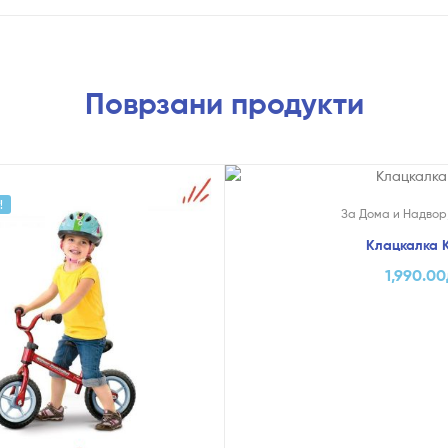
Поврзани продукти
!
На Попуст!
За Дома и Надвор
Клацкалка К
1,990.00