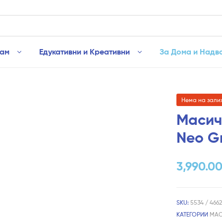
рам
Едукативни и Креативни
За Дома и Надв
Нема на зали
Масич
Neo G
3,990.0
SKU:
5534 / 466
КАТЕГОРИИ
MАС