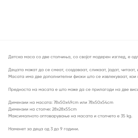
Детска маса со две столчиња, со својот модерен изглед, е од
Децата можат да се смеат, создаваат, сликаат, јадат, читаат,
Mасата има две дополнителни фиоки што се извлекуваат, кои м
Предноста на масата е што може да се прилагоди на две виси
Димензии на масата: 78x50x49cm или 78x50x54cm
Димензии на столче: 28x28x55cm
Максималното оптоварување на масата и столчето е 35 kg.
Наменет за деца од 3 до 9 години.