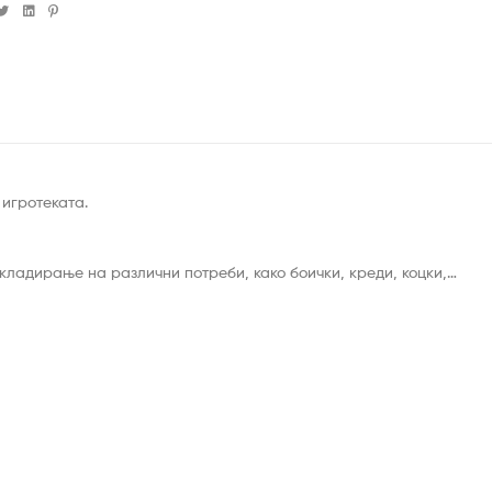
cebook
Twitter
Linkedin
Pinterest
 игротеката.
складирање на различни потреби, како боички, креди, коцки,…