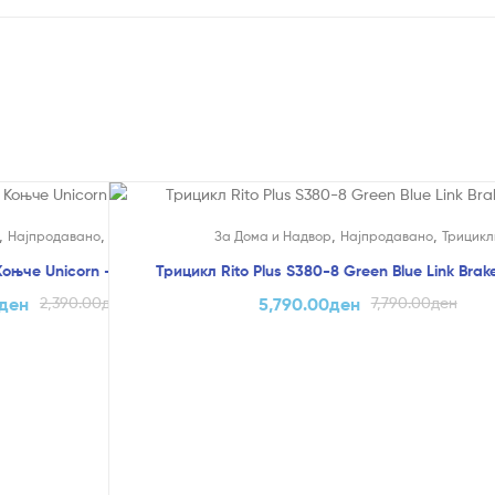
На Попуст!
,
,
,
,
Најпродавано
Клацкалки
За Дома и Надвор
Најпродавано
Трицикл
оњче Unicorn – Dolu
Трицикл Rito Plus S380-8 Green Blue Link Brak
ден
2,390.00
ден
5,790.00
ден
7,790.00
ден