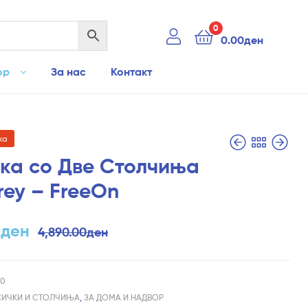
0
0.00
ден
ор
За нас
Контакт
ха
ка со Две Столчиња
rey – FreeOn
13,990.00
4,990.00
ден
ден
8,990.00
2,890.00
ден
ден
0
ден
4,890.00
ден
20
ИЧКИ И СТОЛЧИЊА
,
ЗА ДОМА И НАДВОР