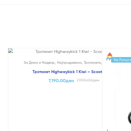
На Попуст!
На Попуст
,
,
,
За Дома и Надвор
Најпродавано
Тротинети
Scoot & Ride
Тротинет Highwaykick 1 Kiwi – Scoot & Ride
7,190.00
ден
7,990.00
ден