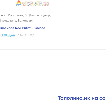
,
,
ивни и Креативни
За Дома и Надвор
,
јпродавано
Балансери
лосипед Red Bullet – Chicco
90.00
ден
3,590.00
ден
Тополино.мк на с