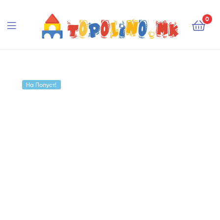
Topolino.mk
0
Topolino.mk
На Попуст!