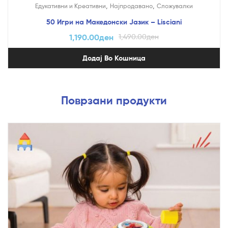
,
,
Едукативни и Креативни
Најпродавано
Сложувалки
50 Игри на Македонски Јазик – Lisciani
1,190.00
ден
1,490.00
ден
Додај Во Кошница
Поврзани продукти