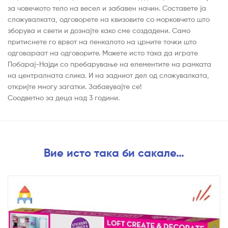
за човечкото тело на весел и забавен начин. Составете ја
сложувалката, одговорете на квизовите со морковчето што
зборува и свети и дознајте како сме создадени. Само
притиснете го врвот на пенкалото на црните точки што
одговараат на одговорите. Можете исто така да играте
Побарај-Најди со пребарување на елементите на рамката
на централната слика. И на задниот дел од сложувалката,
откријте многу загатки. Забавувајте се!
Соодветно за деца над 3 години.
Вие исто така би сакале…