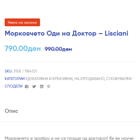
Нема на залиха
Морковчето Оди на Доктор – Lisciani
790.00
ден
990.00
ден
SKU:
3158 / 1184721
КАТЕГОРИИ
ЕДУКАТИВНИ И КРЕАТИВНИ
,
НАЈПРОДАВАНО
,
СЛОЖУВАЛКИ
Facebook
Twitter
Linkedin
Pinterest
СПОДЕЛИ
Опис
Морковчето е храбро и не се плаши од докторот! Ќе ве научи