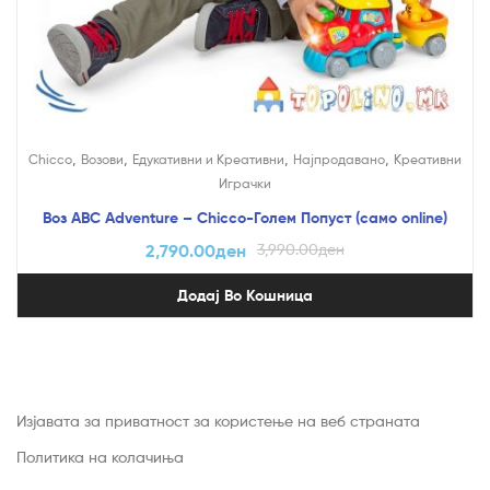
,
,
,
,
Chicco
Возови
Едукативни и Креативни
Најпродавано
Креативни
Играчки
Воз ABC Adventure – Chicco-Голем Попуст (само online)
2,790.00
ден
3,990.00
ден
Додај Во Кошница
Изјавата за приватност за користење на веб страната
Политика на колачиња