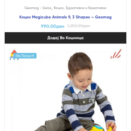
,
,
Geomag - Swiss
Коцки
Едукативни и Креативни
Коцки Magicube Animals 9, 3 Shapes – Geomag
990.00
ден
1,250.00
ден
Додај Во Кошница
На Попуст!