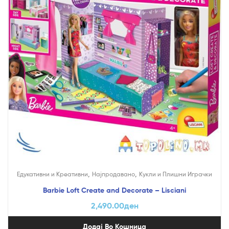
,
,
Едукативни и Креативни
Најпродавано
Кукли и Плишни Играчки
Barbie Loft Create and Decorate – Lisciani
2,490.00
ден
Додај Во Кошница