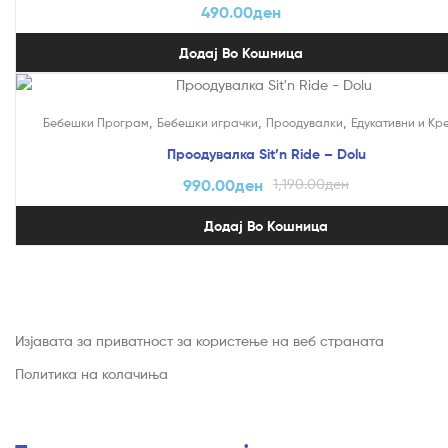
490.00
ден
Додај Во Кошница
На Попуст!
,
,
,
Бебешки Програм
Бебешки играчки
Проодувалки
Едукативни и Кр
Проодувалка Sit’n Ride – Dolu
990.00
ден
1,190.00
ден
Додај Во Кошница
Изјавата за приватност за користење на веб страната
Политика на колачиња