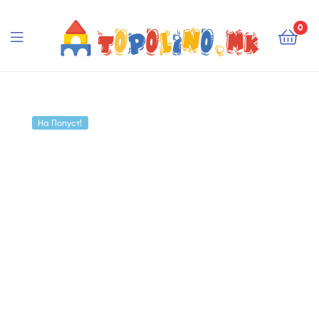
Topolino.mk
0
Topolino.mk
На Попуст!