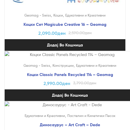
,
,
Geomag - Swiss
Коцки
Едукативни и Креативни
Коцки Сет Magicube Creative 16 – Geomag
2,090.00
ден
2,590.00
ден
Додај Во Кошница
На Попуст!
,
,
Geomag - Swiss
Конструкции
Едукативни и Креативни
Коцки Classic Panels Recycled 114 – Geomag
2,990.00
ден
3,790.00
ден
Додај Во Кошница
,
Едукативни и Креативни
Пастелин и Кинетички Песок
Диносаурус – Art Craft – Dede