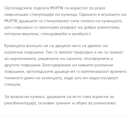
Ортопедските подлоги MUFFIK се користат за рана
невролошка стимулација на кученца. Одењето и играњето на
MUFFIK душеците ги стимулираат сите сетила на кученцата,
што совршено го започнува развојот на добра рамнотежа,
моторни вештини, самодоверба и храброст.
Кученцата воопшто не се двоумат кога се движат на
различни површини. Тие го земаат природно и не се грижат
за нерамнините, решетките на скалите, платформите и
другите површини. Благодарение на нивните различни
површини, ортопедските душеци им го компензираат времето
поминато дома на кученцата, каде што им недостасуваат
стимули.
За возрасни кучиња, душеците се исто така корисни за
рехабилитација, основен тренинг и обука за рамнотежа.