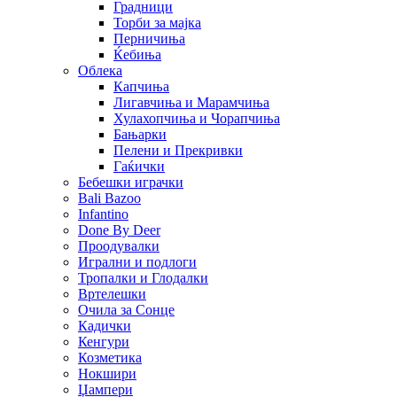
Градници
Торби за мајка
Перничиња
Ќебиња
Облека
Капчиња
Лигавчиња и Марамчиња
Хулахопчиња и Чорапчиња
Бањарки
Пелени и Прекривки
Гаќички
Бебешки играчки
Bali Bazoo
Infantino
Done By Deer
Проодувалки
Игрални и подлоги
Тропалки и Глодалки
Вртелешки
Очила за Сонце
Кадички
Кенгури
Козметика
Нокшири
Џампери