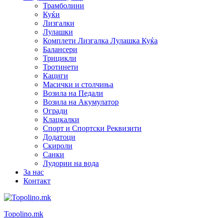
Трамболини
Куќи
Лизгалки
Лулашки
Комплети Лизгалка Лулашка Куќа
Балансери
Трицикли
Тротинети
Кациги
Mасички и столчиња
Возила на Педали
Возила на Акумулатор
Огради
Клацкалки
Спорт и Спортски Реквизити
Додатоци
Скироли
Санки
Лудории на вода
За нас
Контакт
Topolino.mk