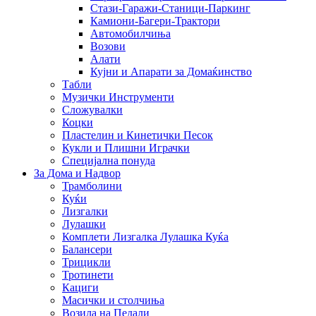
Стази-Гаражи-Станици-Паркинг
Камиони-Багери-Трактори
Автомобилчиња
Возови
Алати
Кујни и Апарати за Домаќинство
Табли
Музички Инструменти
Сложувалки
Коцки
Пластелин и Кинетички Песок
Кукли и Плишни Играчки
Специјална понуда
За Дома и Надвор
Трамболини
Куќи
Лизгалки
Лулашки
Комплети Лизгалка Лулашка Куќа
Балансери
Трицикли
Тротинети
Кациги
Mасички и столчиња
Возила на Педали