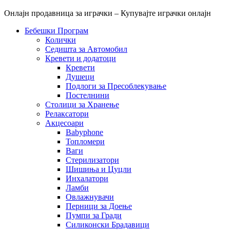
Онлајн продавница за играчки – Купувајте играчки онлајн
Бебешки Програм
Колички
Седишта за Автомобил
Кревети и додатоци
Кревети
Душеци
Подлоги за Пресоблекување
Постелнини
Столици за Хранење
Релаксатори
Акцесоари
Babyphone
Топломери
Ваги
Стерилизатори
Шишиња и Цуцли
Инхалатори
Ламби
Овлажнувачи
Перници за Доење
Пумпи за Гради
Силиконски Брадавици