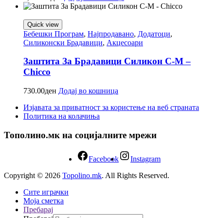
Quick view
Бебешки Програм
,
Најпродавано
,
Додатоци
,
Силиконски Брадавици
,
Акцесоари
Заштита За Брадавици Силикон С-М –
Chicco
730.00
ден
Додај во кошница
Изјавата за приватност за користење на веб страната
Политика на колачиња
Тополино.мк на социјалните мрежи
Facebook
Instagram
Copyright © 2026
Topolino.mk
. All Rights Reserved.
Сите играчки
Моја сметка
Пребарај