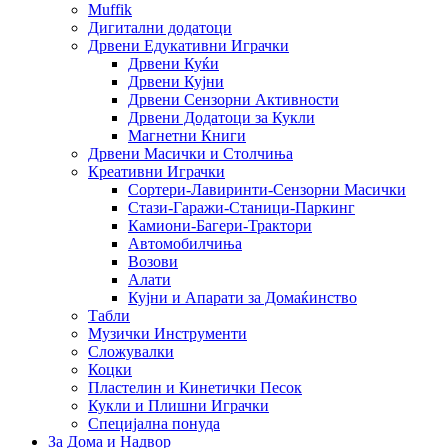
Muffik
Дигитални додатоци
Дрвени Едукативни Играчки
Дрвени Куќи
Дрвени Кујни
Дрвени Сензорни Активности
Дрвени Додатоци за Кукли
Магнетни Книги
Дрвени Масички и Столчиња
Креативни Играчки
Сортери-Лавиринти-Сензорни Масички
Стази-Гаражи-Станици-Паркинг
Камиони-Багери-Трактори
Автомобилчиња
Возови
Алати
Кујни и Апарати за Домаќинство
Табли
Музички Инструменти
Сложувалки
Коцки
Пластелин и Кинетички Песок
Кукли и Плишни Играчки
Специјална понуда
За Дома и Надвор