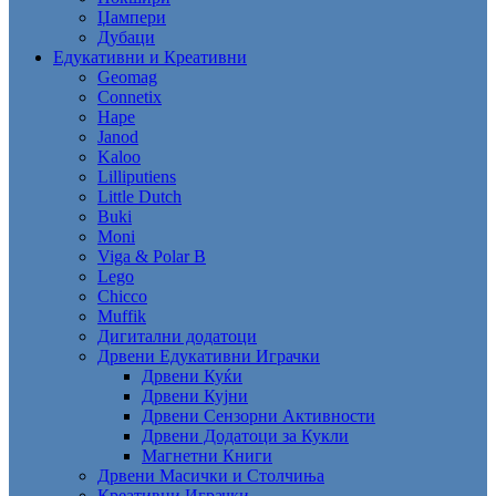
Џампери
Дубаци
Едукативни и Креативни
Geomag
Connetix
Hape
Janod
Kaloo
Lilliputiens
Little Dutch
Buki
Moni
Viga & Polar B
Lego
Chicco
Muffik
Дигитални додатоци
Дрвени Едукативни Играчки
Дрвени Куќи
Дрвени Кујни
Дрвени Сензорни Активности
Дрвени Додатоци за Кукли
Магнетни Книги
Дрвени Масички и Столчиња
Креативни Играчки