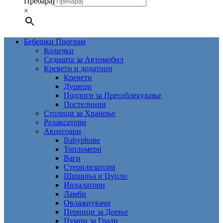
Пребарај
×
Бебешки Програм
Колички
Седишта за Автомобил
Кревети и додатоци
Кревети
Душеци
Подлоги за Пресоблекување
Постелнини
Столици за Хранење
Релаксатори
Акцесоари
Babyphone
Топломери
Ваги
Стерилизатори
Шишиња и Цуцли
Инхалатори
Ламби
Овлажнувачи
Перници за Доење
Пумпи за Гради