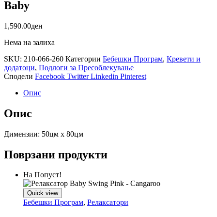
Baby
1,590.00
ден
Нема на залиха
SKU:
210-066-260
Категории
Бебешки Програм
,
Кревети и
додатоци
,
Подлоги за Пресоблекување
Сподели
Facebook
Twitter
Linkedin
Pinterest
Опис
Опис
Димензии: 50цм х 80цм
Поврзани продукти
На Попуст!
Quick view
Бебешки Програм
,
Релаксатори