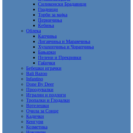
Силиконски Брадавици
Градници
Торби за мајка
Перничиња
Ќебиња
Облека
Капчиња
Лигавчиња и Марамчиња
Хулахопчиња и Чорапчиња
Бањарки
Пелени и Прекривки
Гаќички
Бебешки играчки
Bali Bazoo
Infantino
Done By Deer
Проодувалки
Игрални и подлоги
Тропалки и Глодалки
Вртелешки
Очила за Сонце
Кадички
Кенгури
Козметика
Нокшири