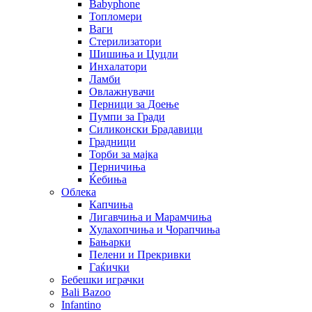
Babyphone
Топломери
Ваги
Стерилизатори
Шишиња и Цуцли
Инхалатори
Ламби
Овлажнувачи
Перници за Доење
Пумпи за Гради
Силиконски Брадавици
Градници
Торби за мајка
Перничиња
Ќебиња
Облека
Капчиња
Лигавчиња и Марамчиња
Хулахопчиња и Чорапчиња
Бањарки
Пелени и Прекривки
Гаќички
Бебешки играчки
Bali Bazoo
Infantino