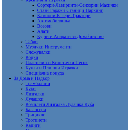
Сортери-Лавиринти-Сензорни Масички
Стази-Гаражи-Станици-Паркинг
Камиони-Багери-Трактори
Автомобилчиња
Возови
Алати
Кујни и Апарати за Домаќинство
Табли
Музички Инструменти
Сложувалки
Коцки
Пластелин и Кинетички Песок
Кукли и Плишни Играчки
Специјална понуда
За Дома и Надвор
Трамболини
Куќи
Лизгалки
Лулашки
Комплети Лизгалка Лулашка Куќа
Балансери
Трицикли
Тротинети
Кациги