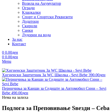
Возила на Акумулатор
Огради
Клацкалки
Спорт и Спортски Реквизити
Додатоци
Скироли
Санки
Лудории на вода
За нас
Контакт
0
0.00
ден
0
0.00
ден
Menu
Хигиенски Заштитник За WC Школка - Sevi Bebe
390.00
ден
Перничиња за Каиши за Седиште за Автомобил Сини – Sevi
Bebe
490.00
ден
Нема на залиха
Подлога за Преповивање Ѕвезди – Ceba