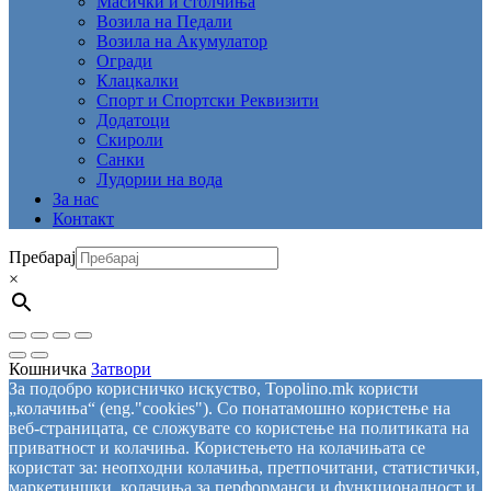
Mасички и столчиња
Возила на Педали
Возила на Акумулатор
Огради
Клацкалки
Спорт и Спортски Реквизити
Додатоци
Скироли
Санки
Лудории на вода
За нас
Контакт
Пребарај
×
Кошничка
Затвори
За подобро корисничко искуство, Topolino.mk користи
„колачиња“ (eng."cookies"). Со понатамошно користење на
веб-страницата, се сложувате со користење на политиката на
приватност и колачиња. Користењето на колачињата се
користат за: неопходни колачиња, претпочитани, статистички,
маркетиншки, колачиња за перформанси и функционалност и