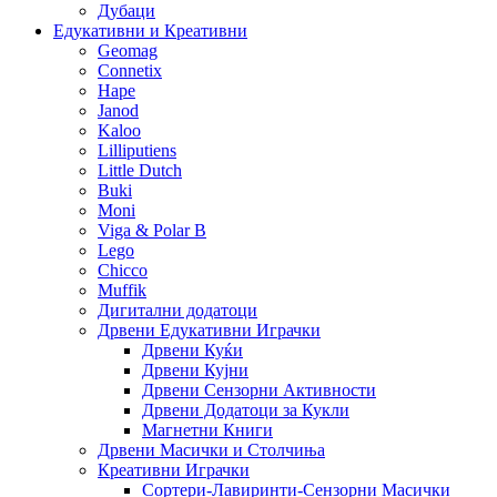
Дубаци
Едукативни и Креативни
Geomag
Connetix
Hape
Janod
Kaloo
Lilliputiens
Little Dutch
Buki
Moni
Viga & Polar B
Lego
Chicco
Muffik
Дигитални додатоци
Дрвени Едукативни Играчки
Дрвени Куќи
Дрвени Кујни
Дрвени Сензорни Активности
Дрвени Додатоци за Кукли
Магнетни Книги
Дрвени Масички и Столчиња
Креативни Играчки
Сортери-Лавиринти-Сензорни Масички