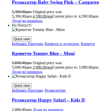
Релаксатор Baby Swing Pink – Cangaroo
5,390.00
ден
Original price was:
5,390.00ден.
4,590.00
ден
Current price is: 4,590.00ден.
Додај во кошница
На Попуст!
Quick view
Бебешки Програм
,
Кревети и додатоци
,
Кревети
Креветче Tommy Blue – Moni
5,690.00
ден
Original price was:
5,690.00ден.
3,990.00
ден
Current price is: 3,990.00ден.
Додај во кошница
Quick view
Бебешки Програм
,
Релаксатори
Релаксатор Happy Safari – Kids II
2,890.00
ден
Додај во кошница