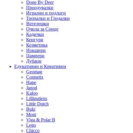
Done By Deer
Проодувалки
Игрални и подлоги
Тропалки и Глодалки
Вртелешки
Очила за Сонце
Кадички
Кенгури
Козметика
Нокшири
Џампери
Дубаци
Едукативни и Креативни
Geomag
Connetix
Hape
Janod
Kaloo
Lilliputiens
Little Dutch
Buki
Moni
Viga & Polar B
Lego
Chicco