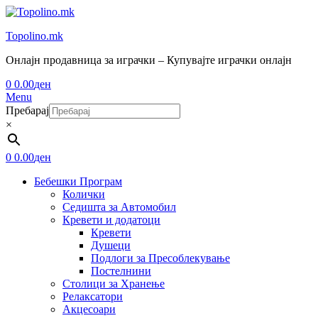
Topolino.mk
Онлајн продавница за играчки – Купувајте играчки онлајн
0
0.00
ден
Menu
Пребарај
×
0
0.00
ден
Бебешки Програм
Колички
Седишта за Автомобил
Кревети и додатоци
Кревети
Душеци
Подлоги за Пресоблекување
Постелнини
Столици за Хранење
Релаксатори
Акцесоари