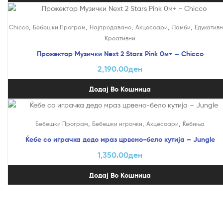
,
,
,
,
,
Chicco
Бебешки Програм
Најпродавано
Акцесоари
Ламби
Едукативн
Креативни
Прожектор Музички Next 2 Stars Pink 0м+ – Chicco
2,190.00
ден
Додај Во Кошница
,
,
,
Бебешки Програм
Бебешки играчки
Акцесоари
Ќебиња
Ќебе со играчка дедо мраз црвено-бело кутија – Jungle
1,350.00
ден
Додај Во Кошница