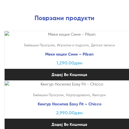
Поврзани продукти
,
,
Бебешки Програм
Игрални и подлоги
Детски теписи
Меки коцки Сини – Pilsan
1,290.00
ден
Додај Во Кошница
,
,
Бебешки Програм
Најпродавано
Кенгури
Кенгур Носилка Easy Fit – Chicco
2,990.00
ден
Додај Во Кошница