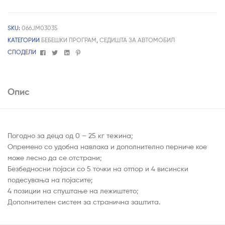
SKU:
066JM03035
КАТЕГОРИИ
БЕБЕШКИ ПРОГРАМ
,
СЕДИШТА ЗА АВТОМОБИЛ
Facebook
Twitter
Linkedin
Pinterest
СПОДЕЛИ
Опис
Погодно за деца од 0 – 25 кг тежина;
Опремено со удобна навлака и дополнително перниче кое
може лесно да се отстрани;
Безбедносни појаси со 5 точки на отпор и 4 висински
подесувања на појасите;
4 позиции на спуштање на лежиштето;
Дополнителен систем за странична заштита.