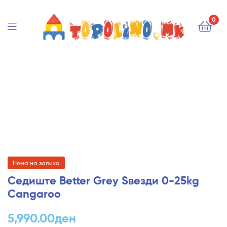
Topolino.mk
0
Topolino.mk
Нема на залиха
Седиште Better Grey Ѕвезди 0-25kg
Cangaroo
5,990.00
ден