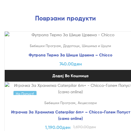
Поврзани продукти
,
,
Бебешки Програм
Додатоци
Шишиња и Цуцли
Футрола Термо За Шише Црвена – Chicco
740.00
ден
Додај Во Кошница
На Попуст!
,
Бебешки Програм
Акцесоари
Играчка За Хранилка Caterpilar 6m+ – Chicco-Голем Попуст
(само online)
1,190.00
ден
1,690.00
ден