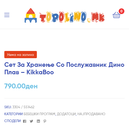
Topolino.mk
0
Topolino.mk
Нема на залиха
Сет За Хранење Со Послужавник Дино
Плав – КikkaBoo
790.00
ден
SKU:
3304 / 551462
КАТЕГОРИИ
БЕБЕШКИ ПРОГРАМ
,
ДОДАТОЦИ
,
НАЈПРОДАВАНО
Facebook
Twitter
Linkedin
Pinterest
СПОДЕЛИ