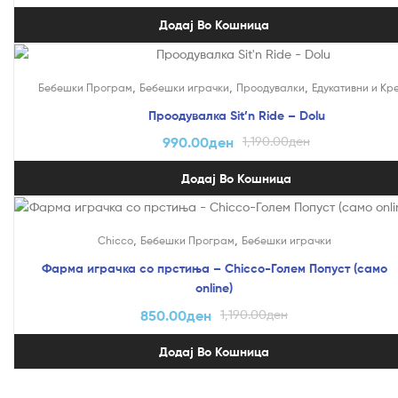
Додај Во Кошница
На Попуст!
,
,
,
Бебешки Програм
Бебешки играчки
Проодувалки
Едукативни и Кр
Проодувалка Sit’n Ride – Dolu
990.00
ден
1,190.00
ден
Додај Во Кошница
На Попуст!
,
,
Chicco
Бебешки Програм
Бебешки играчки
Фарма играчка со прстиња – Chicco-Голем Попуст (само
online)
850.00
ден
1,190.00
ден
Додај Во Кошница