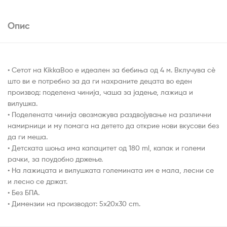
Опис
• Сетот на KikkaBoo е идеален за бебиња од 4 м. Вклучува сè
што ви е потребно за да ги нахраните децата во еден
производ: поделена чинија, чаша за јадење, лажица и
вилушка.
• Поделената чинија овозможува раздвојување на различни
намирници и му помага на детето да открие нови вкусови без
да ги меша.
• Детската шоња има капацитет од 180 ml, капак и големи
рачки, за поудобно држење.
• На лажицата и вилушката големината им е мала, лесни се
и лесно се држат.
• Без БПА.
• Димензии на производот: 5x20x30 cm.