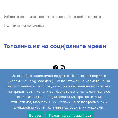
Изјавата за приватност за користење на веб страната
Политика на колачиња
Тополино.мк на социјалните мрежи
За подобро корисничко искуство, Topolino.mk користи
„колачиња“ (eng."cookies"). Со понатамошно користење на
веб-страницата, се сложувате со користење на политиката
на приватност и колачиња. Користењето на колачињата се
Copyright © 2026
Topolino.mk
. All Rights Reserved.
користат за: неопходни колачиња, претпочитани,
статистички, маркетиншки, колачиња за перформанси и
функционалност и колачиња од социјални медиуми.
Во ред
Политика за приватност