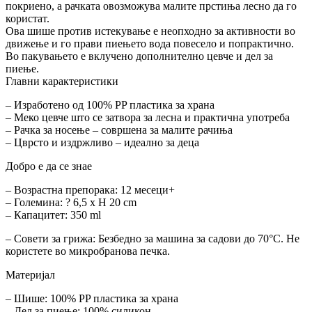
покриено, а рачката овозможува малите прстиња лесно да го
користат.
Ова шише против истекување е неопходно за активности во
движење и го прави пиењето вода повесело и попрактично.
Во пакувањето е вклучено дополнително цевче и дел за
пиење.
Главни карактеристики
– Изработено од 100% PP пластика за храна
– Меко цевче што се затвора за лесна и практична употреба
– Рачка за носење – совршена за малите рачиња
– Цврсто и издржливо – идеално за деца
Добро е да се знае
– Возрастна препорака: 12 месеци+
– Големина: ? 6,5 х H 20 cm
– Капацитет: 350 ml
– Совети за грижа: Безбедно за машина за садови до 70°C. Не
користете во микробранова печка.
Материјал
– Шише: 100% PP пластика за храна
– Дел за пиење: 100% силикон