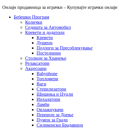
Онлајн продавница за играчки – Купувајте играчки онлајн
Бебешки Програм
Колички
Седишта за Автомобил
Кревети и додатоци
Кревети
Душеци
Подлоги за Пресоблекување
Постелнини
Столици за Хранење
Релаксатори
Акцесоари
Babyphone
Топломери
Ваги
Стерилизатори
Шишиња и Цуцли
Инхалатори
Ламби
Овлажнувачи
Перници за Доење
Пумпи за Гради
Силиконски Брадавици