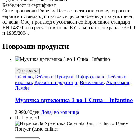
Безбедност и сертификат
Сите производи Done by Deer се тестирани според строгите
европски стандарди и затоа се целосно безбедни за употреба
од деца. Овој производ е усогласен со Европскиот стандард
EN 14350 и со регулативите на ЕУ за контакт со храна 10/2011
и 1935/2004.
Поврзани продукти
Quick view
Infantino
,
Бебешки Програм
,
Најпродавано
,
Бебешки
играчки
,
Кревети и додатоци
,
Вртелешки
,
Акцесоари
,
Ламби
Музичка вртелешка 3 во 1 Сина – Infantino
2,990.00
ден
Додај во кошница
На Попуст!