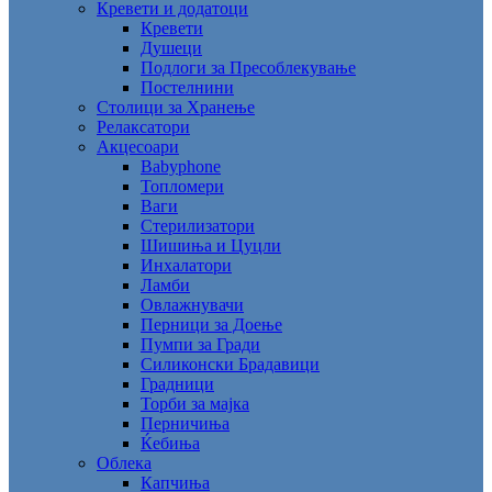
Кревети и додатоци
Кревети
Душеци
Подлоги за Пресоблекување
Постелнини
Столици за Хранење
Релаксатори
Акцесоари
Babyphone
Топломери
Ваги
Стерилизатори
Шишиња и Цуцли
Инхалатори
Ламби
Овлажнувачи
Перници за Доење
Пумпи за Гради
Силиконски Брадавици
Градници
Торби за мајка
Перничиња
Ќебиња
Облека
Капчиња