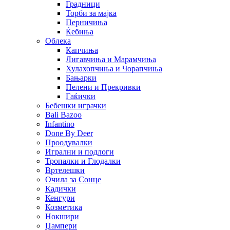
Градници
Торби за мајка
Перничиња
Ќебиња
Облека
Капчиња
Лигавчиња и Марамчиња
Хулахопчиња и Чорапчиња
Бањарки
Пелени и Прекривки
Гаќички
Бебешки играчки
Bali Bazoo
Infantino
Done By Deer
Проодувалки
Игрални и подлоги
Тропалки и Глодалки
Вртелешки
Очила за Сонце
Кадички
Кенгури
Козметика
Нокшири
Џампери