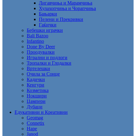
Лигавчиња и Марамчиња
Хулахопчиња и Чорапчиња
Бањарки
Пелени и Прекривки
Гаќички
Бебешки играчки
Bali Bazoo
Infantino
Done By Deer
Проодувалки
Игрални и подлоги
Тропалки и Глодалки
Вртелешки
Очила за Сонце
Кадички
Кенгури
Козметика
Нокшири
Џампери
Дубаци
Едукативни и Креативни
Geomag
Connetix
Hape
Janod