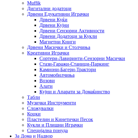
Muffik
Дигитални додатоци
Дрвени Едукативни Играчки
Дрвени Куќи
Дрвени Кујни
Дрвени Сензорни Активности
Дрвени Додатоци за Кукли
Магнетни Книги
Дрвени Масички и Столчиња
Креативни Играчки
Сортери-Лавиринти-Сензорни Масички
Стази-Гаражи-Станици-Паркинг
Камиони-Багери-Трактори
Автомобилчиња
Возови
Алати
Кујни и Апарати за Домаќинство
Табли
Музички Инструменти
Сложувалки
Коцки
Пластелин и Кинетички Песок
Кукли и Плишни Играчки
Специјална понуда
За Дома и Надвор