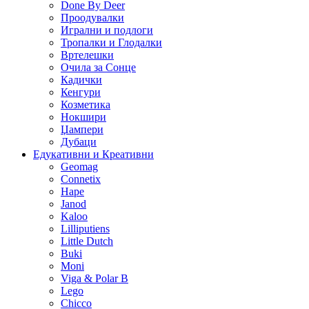
Done By Deer
Проодувалки
Игрални и подлоги
Тропалки и Глодалки
Вртелешки
Очила за Сонце
Кадички
Кенгури
Козметика
Нокшири
Џампери
Дубаци
Едукативни и Креативни
Geomag
Connetix
Hape
Janod
Kaloo
Lilliputiens
Little Dutch
Buki
Moni
Viga & Polar B
Lego
Chicco