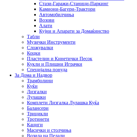
Стази-Гаражи-Станици-Паркинг
Камиони-Багери-Трактори
Автомобилчиња
Возови
Алати
Кујни и Апарати за Домаќинство
Табли
Музички Инструменти
Сложувалки
Коцки
Пластелин и Кинетички Песок
Кукли и Плишни Играчки
Специјална понуда
За Дома и Надвор
Трамболини
Куќи
Лизгалки
Лулашки
Комплети Лизгалка Лулашка Куќа
Балансери
Трицикли
Тротинети
Кациги
Mасички и столчиња
Возила на Педали