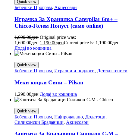
Quick view
Бебешки Програм
,
Акцесоари
Играчка За Хранилка Caterpilar 6m+ –
Chicco-Голем Попуст (само online)
1,690.00
ден
Original price was:
1,690.00ден.
1,190.00
ден
Current price is: 1,190.00ден.
Додај во кошница
Quick view
Бебешки Програм
,
Игрални и подлоги
,
Детски теписи
Меки коцки Сини – Pilsan
1,290.00
ден
Додај во кошница
Quick view
Бебешки Програм
,
Најпродавано
,
Додатоци
,
Силиконски Брадавици
,
Акцесоари
Заштита За Брадавици Силикон С-М –