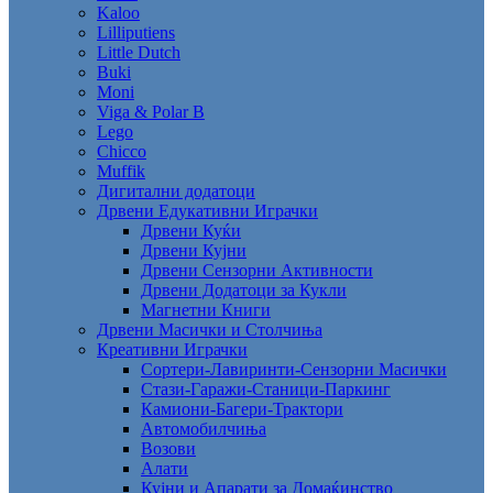
Kaloo
Lilliputiens
Little Dutch
Buki
Moni
Viga & Polar B
Lego
Chicco
Muffik
Дигитални додатоци
Дрвени Едукативни Играчки
Дрвени Куќи
Дрвени Кујни
Дрвени Сензорни Активности
Дрвени Додатоци за Кукли
Магнетни Книги
Дрвени Масички и Столчиња
Креативни Играчки
Сортери-Лавиринти-Сензорни Масички
Стази-Гаражи-Станици-Паркинг
Камиони-Багери-Трактори
Автомобилчиња
Возови
Алати
Кујни и Апарати за Домаќинство