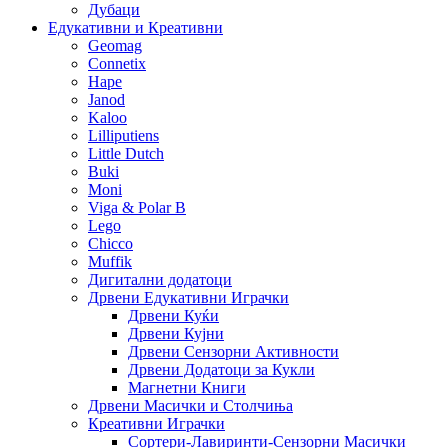
Дубаци
Едукативни и Креативни
Geomag
Connetix
Hape
Janod
Kaloo
Lilliputiens
Little Dutch
Buki
Moni
Viga & Polar B
Lego
Chicco
Muffik
Дигитални додатоци
Дрвени Едукативни Играчки
Дрвени Куќи
Дрвени Кујни
Дрвени Сензорни Активности
Дрвени Додатоци за Кукли
Магнетни Книги
Дрвени Масички и Столчиња
Креативни Играчки
Сортери-Лавиринти-Сензорни Масички