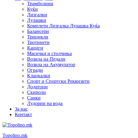
Трамболини
Куќи
Лизгалки
Лулашки
Комплети Лизгалка Лулашка Куќа
Балансери
Трицикли
Тротинети
Кациги
Mасички и столчиња
Возила на Педали
Возила на Акумулатор
Огради
Клацкалки
Спорт и Спортски Реквизити
Додатоци
Скироли
Санки
Лудории на вода
За нас
Контакт
Topolino.mk