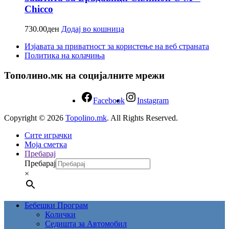
Chicco
730.00
ден
Додај во кошница
Изјавата за приватност за користење на веб страната
Политика на колачиња
Тополино.мк на социјалните мрежи
Facebook
Instagram
Copyright © 2026
Topolino.mk
. All Rights Reserved.
Сите играчки
Моја сметка
Пребарај
Пребарај
×
Бебешки Програм
Колички
Седишта за Автомобил