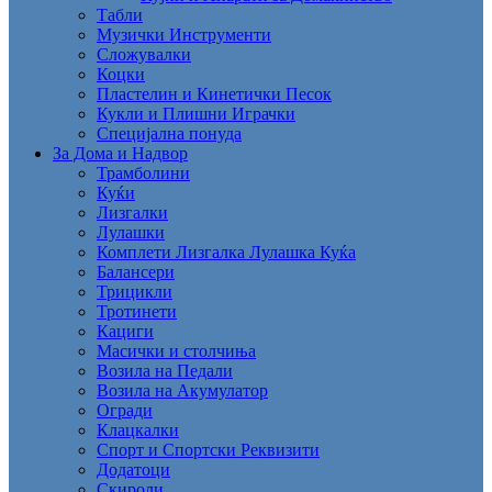
Табли
Музички Инструменти
Сложувалки
Коцки
Пластелин и Кинетички Песок
Кукли и Плишни Играчки
Специјална понуда
За Дома и Надвор
Трамболини
Куќи
Лизгалки
Лулашки
Комплети Лизгалка Лулашка Куќа
Балансери
Трицикли
Тротинети
Кациги
Mасички и столчиња
Возила на Педали
Возила на Акумулатор
Огради
Клацкалки
Спорт и Спортски Реквизити
Додатоци
Скироли