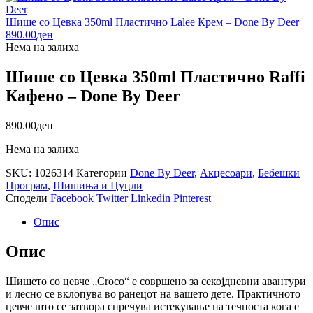
Шише со Цевка 350ml Пластично Lalee Крем – Done By Deer
890.00
ден
Нема на залиха
Шише со Цевка 350ml Пластично Raffi
Кафено – Done By Deer
890.00
ден
Нема на залиха
SKU:
1026314
Категории
Done By Deer
,
Акцесоари
,
Бебешки
Програм
,
Шишиња и Цуцли
Сподели
Facebook
Twitter
Linkedin
Pinterest
Опис
Опис
Шишето со цевче „Croco“ е совршено за секојдневни авантури
и лесно се вклопува во ранецот на вашето дете. Практичното
цевче што се затвора спречува истекување на течноста кога е