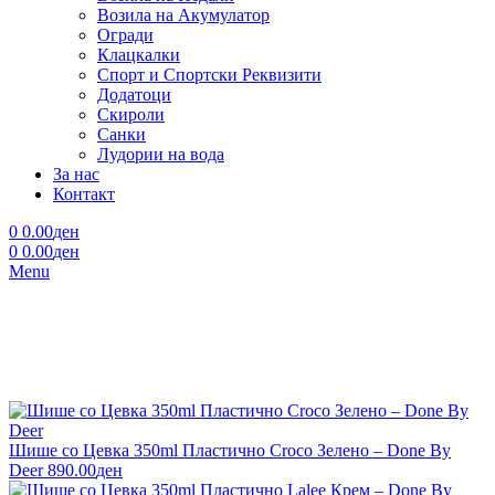
Возила на Акумулатор
Огради
Клацкалки
Спорт и Спортски Реквизити
Додатоци
Скироли
Санки
Лудории на вода
За нас
Контакт
0
0.00
ден
0
0.00
ден
Menu
Шише со Цевка 350ml Пластично Croco Зелено – Done By
Deer
890.00
ден