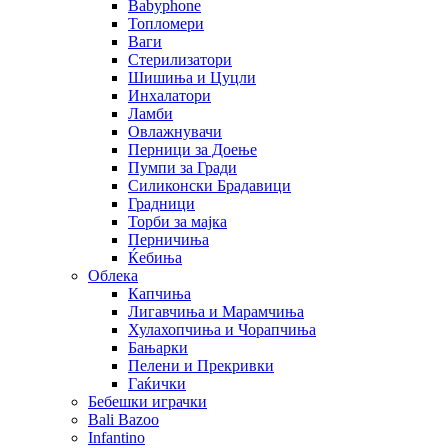
Babyphone
Топломери
Ваги
Стерилизатори
Шишиња и Цуцли
Инхалатори
Ламби
Овлажнувачи
Перници за Доење
Пумпи за Гради
Силиконски Брадавици
Градници
Торби за мајка
Перничиња
Ќебиња
Облека
Капчиња
Лигавчиња и Марамчиња
Хулахопчиња и Чорапчиња
Бањарки
Пелени и Прекривки
Гаќички
Бебешки играчки
Bali Bazoo
Infantino