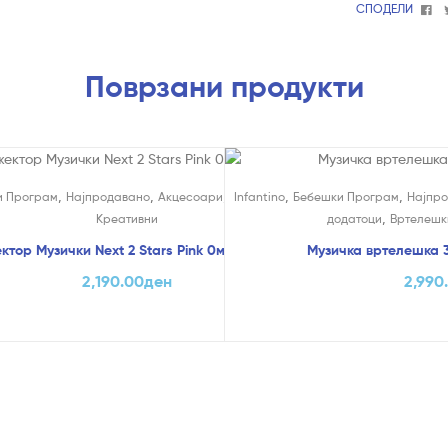
Fa
СПОДЕЛИ
Поврзани продукти
,
,
,
,
,
,
и Програм
Најпродавано
Акцесоари
Ламби
Infantino
Едукативни и
Бебешки Програм
Најпр
,
Креативни
додатоци
Вртелешк
ктор Музички Next 2 Stars Pink 0м+ – Chicco
Музичка вртелешка 3 
2,190.00
ден
2,990