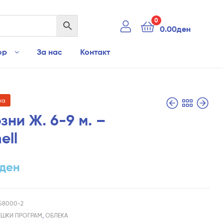
0
0.00
ден
ор
За нас
Контакт
ха
ни Ж. 6-9 м. –
ell
3,490.00
1,150.00
ден
ден
ден
58000-2
ЕШКИ ПРОГРАМ
,
ОБЛЕКА