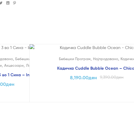
cebook
Twitter
Linkedin
Pinterest
На Попуст!
,
,
,
,
одавано
Бебешки играчки
Кревети и
Бебешки Програм
Најпродавано
Кадичк
,
,
и
Акцесоари
Ламби
Кадичка Cuddle Bubble Ocean – Chic
во 1 Сина – Infantino
8,190.00
ден
9,390.00
ден
.00
ден