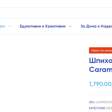
рам
Едукативни и Креативни
За Дома и Надв
Нема на зали
Шпихоз
Caram
1,790.00
SKU:
524999500
КАТЕГОРИИ
БЕБ