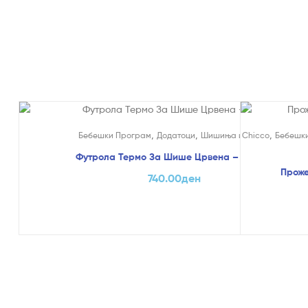
,
,
,
Бебешки Програм
Додатоци
Шишиња и Цуцли
Chicco
Бебешк
Футрола Термо За Шише Црвена – Chicco
Проже
740.00
ден