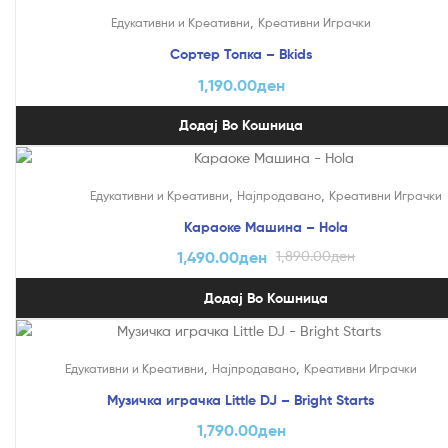
,
Едукативни и Креативни
Креативни Играчки
Сортер Топка – Bkids
1,190.00
ден
Додај Во Кошница
На Попуст!
,
,
Едукативни и Креативни
Најпродавано
Креативни Играчки
Караоке Машина – Hola
1,490.00
ден
1,890.00
ден
Додај Во Кошница
,
,
Едукативни и Креативни
Најпродавано
Креативни Играчки
Музичка играчка Little DJ – Bright Starts
1,790.00
ден