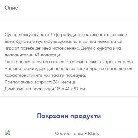
Опис
Супер делкус кујната ќе ја рабуди иновативонста во секое
дете. Кујната е мултифункционална и во неа можат да си
играат повеќе дечиња истовремено. Делукс кујната има
дополнителни 47 додатоци.
Електронска плоча за готвење, голема печка, скара, еспресо
машина, фрижидер, диспендер за коцки мраз се само дел од
карактеристиките кои таа ги поседува.
Препорачана возраст: 36+ месеци
Димензии на производи 115 x 41 x 97 см
Поврзани продукти