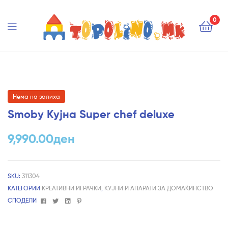
Topolino.mk
0
Topolino.mk
Нема на залиха
Smoby Кујна Super chef deluxe
9,990.00
ден
SKU:
311304
КАТЕГОРИИ
КРЕАТИВНИ ИГРАЧКИ
,
КУЈНИ И АПАРАТИ ЗА ДОМАЌИНСТВО
Facebook
Twitter
Linkedin
Pinterest
СПОДЕЛИ