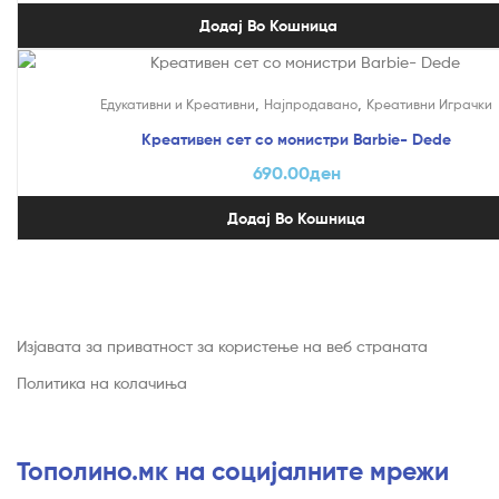
Додај Во Кошница
,
,
Едукативни и Креативни
Најпродавано
Креативни Играчки
Креативен сет со монистри Barbie- Dede
690.00
ден
Додај Во Кошница
Изјавата за приватност за користење на веб страната
Политика на колачиња
Тополино.мк на социјалните мрежи