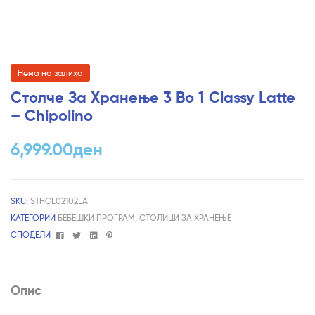
Нема на залиха
Столче За Хранење 3 Во 1 Classy Latte
– Chipolino
6,999.00
ден
SKU:
STHCL02102LA
КАТЕГОРИИ
БЕБЕШКИ ПРОГРАМ
,
СТОЛИЦИ ЗА ХРАНЕЊЕ
Facebook
Twitter
Linkedin
Pinterest
СПОДЕЛИ
Опис