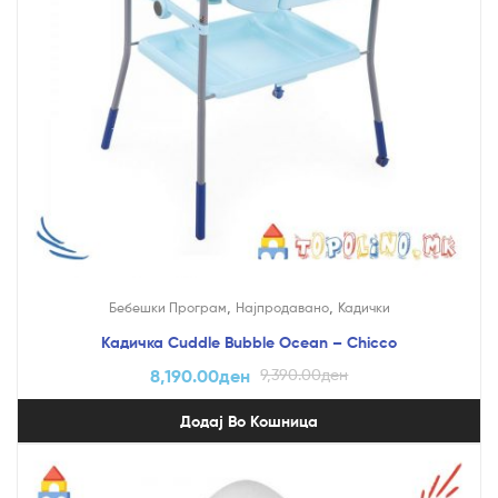
,
,
Бебешки Програм
Најпродавано
Кадички
Кадичка Cuddle Bubble Ocean – Chicco
8,190.00
ден
9,390.00
ден
Додај Во Кошница