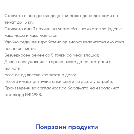
Столчето е погодно за деца кои можат да седат сами со
тежат до 15 кг.;
Столчето има 3 начини на употреба – како стол за јадење,
како маса и како мал стол;
Удобно седиште изработено од високо квалитетна еко кожа –
лесно се чисти;
Безбедносен ремен со 5 точки со меки влошки;
Двоен послужавник – горниот може да се отстрани и
исчисти;
Нозе се од високо квалитетно дрво;
Нозете имаат анти-лизгачки слој и во двете употреби;
Произведени во согласност со барањата на европскиот
стандард EN14988.
Поврзани продукти