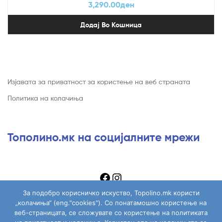
3,290.00
ден
Додај Во Кошница
Изјавата за приватност за користење на веб страната
Политика на колачиња
Тополино.мк на социјалните мрежи
За подобро корисничко искуство, Topolino.mk користи
„колачиња“ (eng."cookies"). Со понатамошно користење на
веб-страницата, се сложувате со користење на политиката