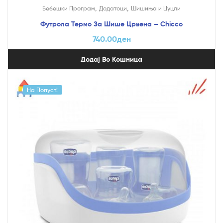
,
,
Бебешки Програм
Додатоци
Шишиња и Цуцли
Футрола Термо За Шише Црвена – Chicco
740.00
ден
Додај Во Кошница
На Попуст!