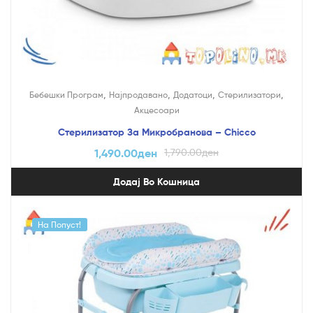
,
,
,
,
Бебешки Програм
Најпродавано
Додатоци
Стерилизатори
Акцесоари
Стерилизатор За Микробранова – Chicco
1,490.00
ден
1,790.00
ден
Додај Во Кошница
На Попуст!