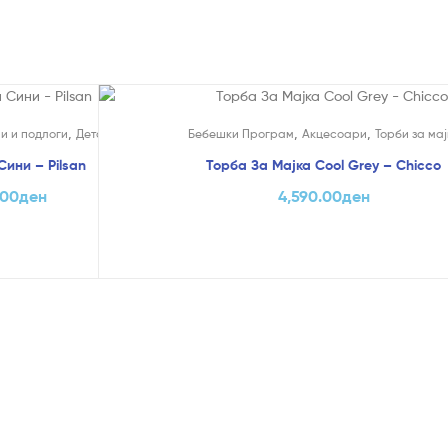
,
,
,
и и подлоги
Детски теписи
Бебешки Програм
Акцесоари
Торби за мај
Сини – Pilsan
Торба За Мајка Cool Grey – Chicco
.00
ден
4,590.00
ден