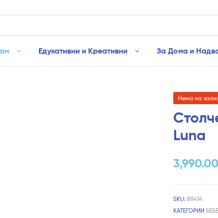
рам
Едукативни и Креативни
За Дома и Надв
Нема на зали
Столче
Luna
3,990.0
SKU:
88414
КАТЕГОРИИ
БЕБ