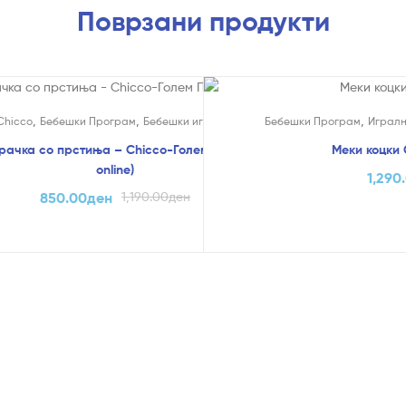
Поврзани продукти
!
,
,
,
Chicco
Бебешки Програм
Бебешки играчки
Бебешки Програм
Игралн
рачка со прстиња – Chicco-Голем Попуст (само
Меки коцки 
online)
1,290
850.00
ден
1,190.00
ден