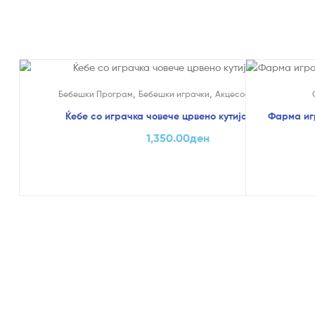
На Попуст
,
,
,
Бебешки Програм
Бебешки играчки
Акцесоари
Ќебиња
Ќебе со играчка човече црвено кутија – Jungle
Фарма иг
1,350.00
ден