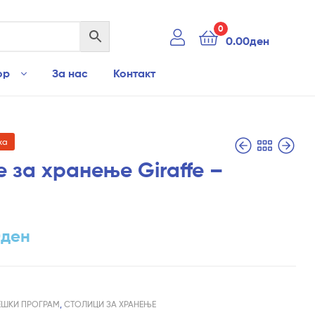
0
0.00
ден
ор
За нас
Контакт
ха
 за хранење Giraffe –
1,290.00
2,890.00
ден
ден
890.00
ден
0
ден
ЕШКИ ПРОГРАМ
,
СТОЛИЦИ ЗА ХРАНЕЊЕ