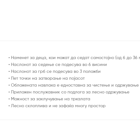
• Наменет за деца, кои можат да седат самостојно (од 6 до 36
• Наслонот за седење се подесува во 6 висини
• Наслонот за грб се подесува во 3 положби
• Пет точки на затворање на појасот
• Обложената навлака е едноставна за чистење и одржување
• Приложен послужавник со подлога за лесно одржување
• Можност за заклучување на тркалата
• Лесно склоплива и не зафаќа многу простор