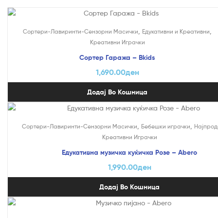
,
,
Сортери-Лавиринти-Сензорни Масички
Едукативни и Креативни
Креативни Играчки
Сортер Гаража – Bkids
1,690.00
ден
Додај Во Кошница
,
,
Сортери-Лавиринти-Сензорни Масички
Бебешки играчки
Најпрод
Креативни Играчки
Едукативна музичка куќичка Розе – Abero
1,990.00
ден
Додај Во Кошница