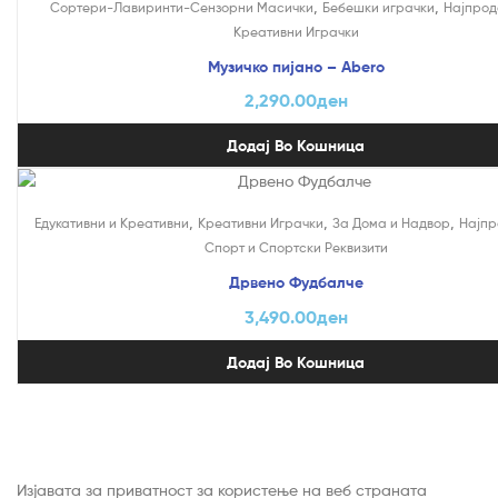
,
,
Сортери-Лавиринти-Сензорни Масички
Бебешки играчки
Најпрод
Креативни Играчки
Музичко пијано – Abero
2,290.00
ден
Додај Во Кошница
,
,
,
Едукативни и Креативни
Креативни Играчки
За Дома и Надвор
Најпр
Спорт и Спортски Реквизити
Дрвено Фудбалче
3,490.00
ден
Додај Во Кошница
Изјавата за приватност за користење на веб страната