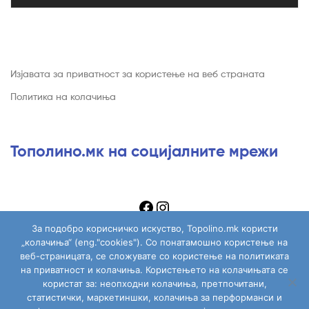
Изјавата за приватност за користење на веб страната
Политика на колачиња
Тополино.мк на социјалните мрежи
За подобро корисничко искуство, Topolino.mk користи
„колачиња“ (eng."cookies"). Со понатамошно користење на
веб-страницата, се сложувате со користење на политиката
на приватност и колачиња. Користењето на колачињата се
Copyright © 2026
Topolino.mk
. All Rights Reserved.
користат за: неопходни колачиња, претпочитани,
статистички, маркетиншки, колачиња за перформанси и