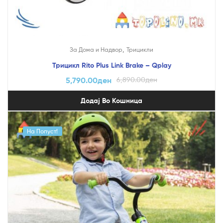
,
За Дома и Надвор
Трицикли
Трицикл Rito Plus Link Brake – Qplay
5,790.00
ден
6,890.00
ден
Додај Во Кошница
На Попуст!