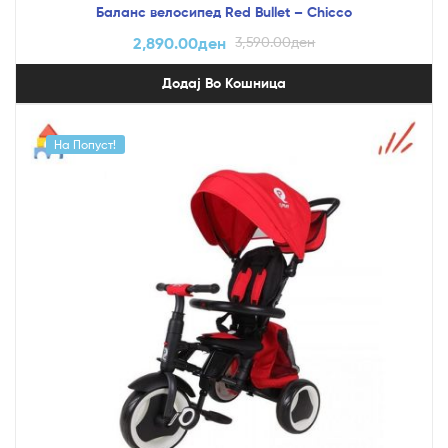
Баланс велосипед Red Bullet – Chicco
2,890.00
ден
3,590.00
ден
Додај Во Кошница
На Попуст!