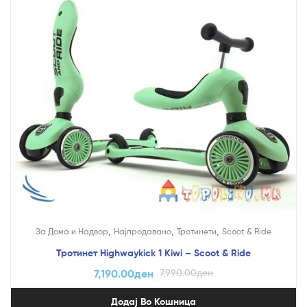
,
,
,
За Дома и Надвор
Најпродавано
Тротинети
Scoot & Ride
Тротинет Highwaykick 1 Kiwi – Scoot & Ride
7,190.00
ден
7,990.00
ден
Додај Во Кошница