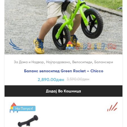
,
,
,
За Дома и Надвор
Најпродавано
Велосипеди
Балансери
Баланс велосипед Green Rocket – Chicco
2,890.00
ден
3,590.00
ден
Додај Во Кошница
На Попуст!