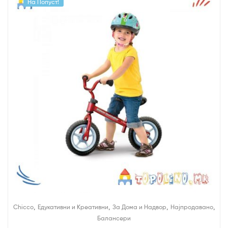
На Попуст!
,
,
,
,
Chicco
Едукативни и Креативни
За Дома и Надвор
Најпродавано
Балансери