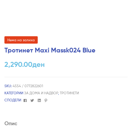
Нема на залиха
Тротинет Maxi Massk024 Blue
2,290.00
ден
SKU:
4554 / 0772822601
КАТЕГОРИИ
ЗА ДОМА И НАДВОР
,
ТРОТИНЕТИ
Facebook
Twitter
Linkedin
Pinterest
СПОДЕЛИ
Опис