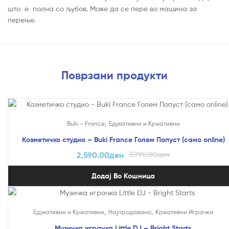
што е полна со љубов. Може да се пере во машина за
перење.
Поврзани продукти
На Попуст!
,
Buki - France
Едукативни и Креативни
Козметичко студио – Buki France Голем Попуст (само online)
2,590.00
ден
3,990.00
ден
Додај Во Кошница
,
,
Едукативни и Креативни
Најпродавано
Креативни Играчки
Музичка играчка Little DJ – Bright Starts