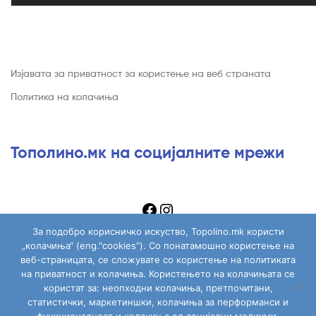
Изјавата за приватност за користење на веб страната
Политика на колачиња
Тополино.мк на социјалните мрежи
За подобро корисничко искуство, Topolino.mk користи
„колачиња“ (eng."cookies"). Со понатамошно користење на
веб-страницата, се сложувате со користење на политиката
на приватност и колачиња. Користењето на колачињата се
Copyright © 2026
Topolino.mk
. All Rights Reserved.
користат за: неопходни колачиња, претпочитани,
статистички, маркетиншки, колачиња за перформанси и