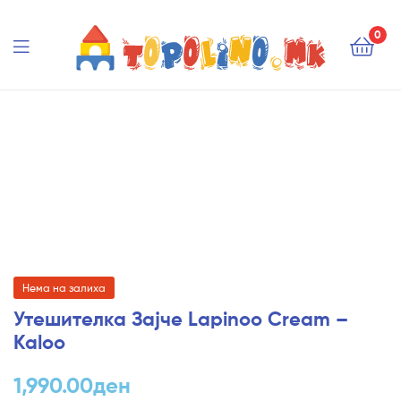
Topolino.mk
0
Topolino.mk
Нема на залиха
Утешителка Зајче Lapinoo Cream –
Kaloo
1,990.00
ден