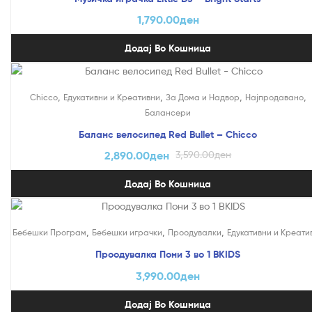
1,790.00
ден
Додај Во Кошница
На Попуст!
,
,
,
,
Chicco
Едукативни и Креативни
За Дома и Надвор
Најпродавано
Балансери
Баланс велосипед Red Bullet – Chicco
2,890.00
ден
3,590.00
ден
Додај Во Кошница
,
,
,
Бебешки Програм
Бебешки играчки
Проодувалки
Едукативни и Креати
Проодувалка Пони 3 во 1 BKIDS
3,990.00
ден
Додај Во Кошница