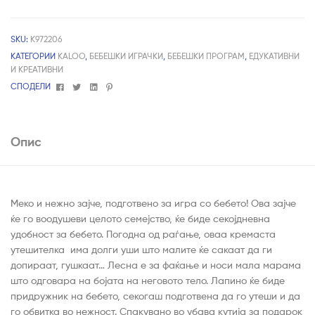
SKU:
K972206
КАТЕГОРИИ
KALOO
,
БЕБЕШКИ ИГРАЧКИ
,
БЕБЕШКИ ПРОГРАМ
,
ЕДУКАТИВНИ
И КРЕАТИВНИ
Facebook
Twitter
Linkedin
Pinterest
СПОДЕЛИ
Опис
Меко и нежно зајче, подготвено за игра со бебето! Ова зајче
ќе го воодушеви целото семејство, ќе биде секојдневна
удобност за бебето. Погодна од раѓање, оваа кремаста
утешителка има долги уши што малите ќе сакаат да ги
допираат, гушкаат… Лесна е за фаќање и носи мала марама
што одговара на бојата на неговото тело. Лапино ќе биде
придружник на бебето, секогаш подготвена да го утеши и да
го обвитка во нежност. Спакувано во убава кутија за подарок