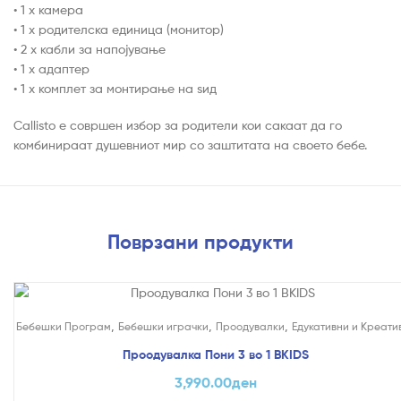
• 1 x камера
• 1 x родителска единица (монитор)
• 2 x кабли за напојување
• 1 x адаптер
• 1 x комплет за монтирање на ѕид
Callisto е совршен избор за родители кои сакаат да го
комбинираат душевниот мир со заштитата на своето бебе.
Поврзани продукти
,
,
,
Бебешки Програм
Бебешки играчки
Проодувалки
Едукативни и Креати
Проодувалка Пони 3 во 1 BKIDS
3,990.00
ден