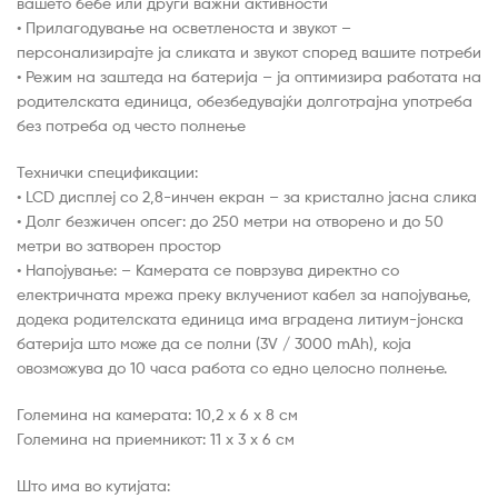
вашето бебе или други важни активности
• Прилагодување на осветленоста и звукот –
персонализирајте ја сликата и звукот според вашите потреби
• Режим на заштеда на батерија – ја оптимизира работата на
родителската единица, обезбедувајќи долготрајна употреба
без потреба од често полнење
Технички спецификации:
• LCD дисплеј со 2,8-инчен екран – за кристално јасна слика
• Долг безжичен опсег: до 250 метри на отворено и до 50
метри во затворен простор
• Напојување: – Камерата се поврзува директно со
електричната мрежа преку вклучениот кабел за напојување,
додека родителската единица има вградена литиум-јонска
батерија што може да се полни (3V / 3000 mAh), која
овозможува до 10 часа работа со едно целосно полнење.
Големина на камерата: 10,2 x 6 x 8 см
Големина на приемникот: 11 x 3 x 6 см
Што има во кутијата: