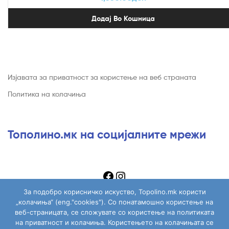
Додај Во Кошница
Изјавата за приватност за користење на веб страната
Политика на колачиња
Тополино.мк на социјалните мрежи
За подобро корисничко искуство, Topolino.mk користи
„колачиња“ (eng."cookies"). Со понатамошно користење на
веб-страницата, се сложувате со користење на политиката
на приватност и колачиња. Користењето на колачињата се
Copyright © 2026
. All Rights Reserved.