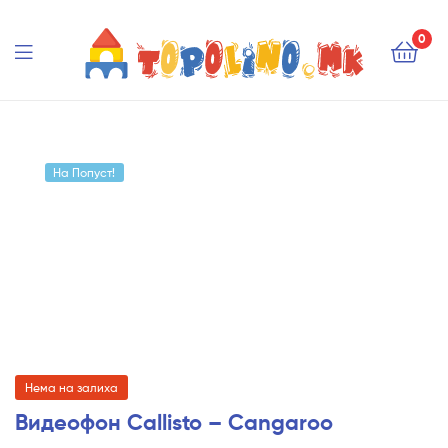
Topolino.mk
0
Topolino.mk
На Попуст!
Нема на залиха
Видеофон Callisto – Cangaroo