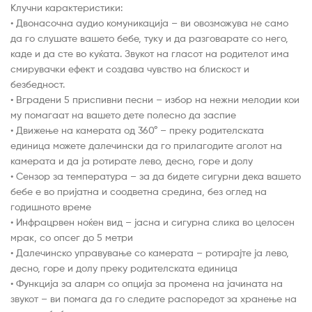
Клучни карактеристики:
• Двонасочна аудио комуникација – ви овозможува не само
да го слушате вашето бебе, туку и да разговарате со него,
каде и да сте во куќата. Звукот на гласот на родителот има
смирувачки ефект и создава чувство на блискост и
безбедност.
• Вградени 5 приспивни песни – избор на нежни мелодии кои
му помагаат на вашето дете полесно да заспие
• Движење на камерата од 360° – преку родителската
единица можете далечински да го прилагодите аголот на
камерата и да ја ротирате лево, десно, горе и долу
• Сензор за температура – ​​за да бидете сигурни дека вашето
бебе е во пријатна и соодветна средина, без оглед на
годишното време
• Инфрацрвен ноќен вид – јасна и сигурна слика во целосен
мрак, со опсег до 5 метри
• Далечинско управување со камерата – ротирајте ја лево,
десно, горе и долу преку родителската единица
• Функција за аларм со опција за промена на јачината на
звукот – ви помага да го следите распоредот за хранење на