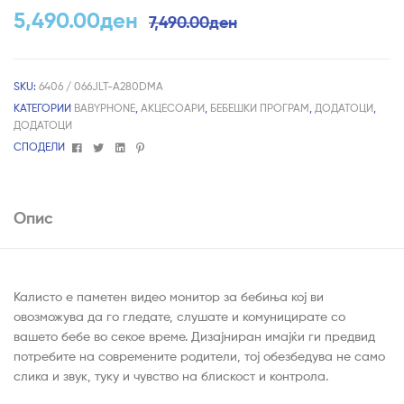
5,490.00
ден
7,490.00
ден
SKU:
6406 / 066JLT-A280DMA
КАТЕГОРИИ
BABYPHONE
,
АКЦЕСОАРИ
,
БЕБЕШКИ ПРОГРАМ
,
ДОДАТОЦИ
,
ДОДАТОЦИ
Facebook
Twitter
Linkedin
Pinterest
СПОДЕЛИ
Опис
Калисто е паметен видео монитор за бебиња кој ви
овозможува да го гледате, слушате и комуницирате со
вашето бебе во секое време. Дизајниран имајќи ги предвид
потребите на современите родители, тој обезбедува не само
слика и звук, туку и чувство на блискост и контрола.