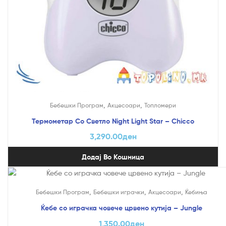
,
,
Бебешки Програм
Акцесоари
Топломери
Термометар Со Светло Night Light Star – Chicco
3,290.00
ден
Додај Во Кошница
,
,
,
Бебешки Програм
Бебешки играчки
Акцесоари
Ќебиња
Ќебе со играчка човече црвено кутија – Jungle
1,350.00
ден