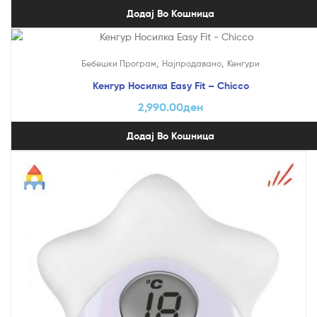
Додај Во Кошница
,
,
Бебешки Програм
Најпродавано
Кенгури
Кенгур Носилка Easy Fit – Chicco
2,990.00
ден
Додај Во Кошница