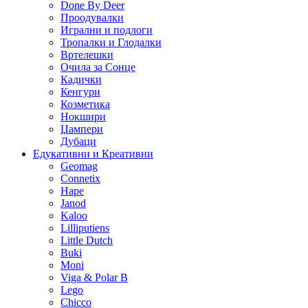
Done By Deer
Проодувалки
Игрални и подлоги
Тропалки и Глодалки
Вртелешки
Очила за Сонце
Кадички
Кенгури
Козметика
Нокшири
Џампери
Дубаци
Едукативни и Креативни
Geomag
Connetix
Hape
Janod
Kaloo
Lilliputiens
Little Dutch
Buki
Moni
Viga & Polar B
Lego
Chicco