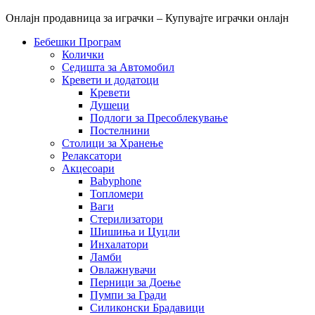
Онлајн продавница за играчки – Купувајте играчки онлајн
Бебешки Програм
Колички
Седишта за Автомобил
Кревети и додатоци
Кревети
Душеци
Подлоги за Пресоблекување
Постелнини
Столици за Хранење
Релаксатори
Акцесоари
Babyphone
Топломери
Ваги
Стерилизатори
Шишиња и Цуцли
Инхалатори
Ламби
Овлажнувачи
Перници за Доење
Пумпи за Гради
Силиконски Брадавици