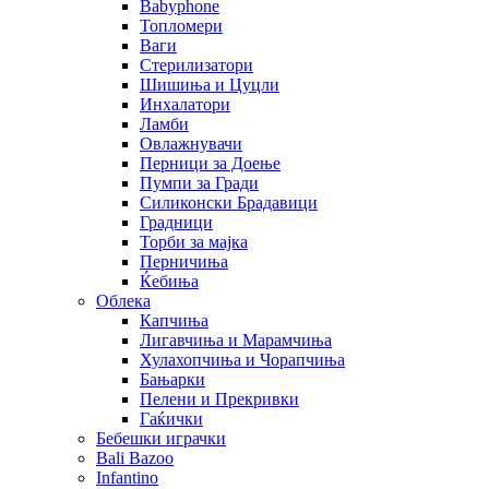
Babyphone
Топломери
Ваги
Стерилизатори
Шишиња и Цуцли
Инхалатори
Ламби
Овлажнувачи
Перници за Доење
Пумпи за Гради
Силиконски Брадавици
Градници
Торби за мајка
Перничиња
Ќебиња
Облека
Капчиња
Лигавчиња и Марамчиња
Хулахопчиња и Чорапчиња
Бањарки
Пелени и Прекривки
Гаќички
Бебешки играчки
Bali Bazoo
Infantino