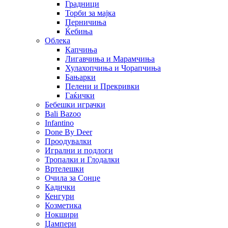
Градници
Торби за мајка
Перничиња
Ќебиња
Облека
Капчиња
Лигавчиња и Марамчиња
Хулахопчиња и Чорапчиња
Бањарки
Пелени и Прекривки
Гаќички
Бебешки играчки
Bali Bazoo
Infantino
Done By Deer
Проодувалки
Игрални и подлоги
Тропалки и Глодалки
Вртелешки
Очила за Сонце
Кадички
Кенгури
Козметика
Нокшири
Џампери