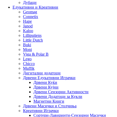
Дубаци
Едукативни и Креативни
Geomag
Connetix
Hape
Janod
Kaloo
Lilliputiens
Little Dutch
Buki
Moni
Viga & Polar B
Lego
Chicco
Muffik
Дигитални додатоци
Дрвени Едукативни Играчки
Дрвени Куќи
Дрвени Кујни
Дрвени Сензорни Активности
Дрвени Додатоци за Кукли
Магнетни Книги
Дрвени Масички и Столчиња
Креативни Играчки
Сортери-Лавиринти-Сензорни Масички