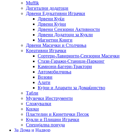
Muffik
Дигитални додатоци
Дрвени Едукативни Играчки
Дрвени Куќи
Дрвени Кујни
Дрвени Сензорни Активности
Дрвени Додатоци за Кукли
Магнетни Книги
Дрвени Масички и Столчиња
Креативни Играчки
Сортери-Лавиринти-Сензорни Масички
Стази-Гаражи-Станици-Паркинг
Камиони-Багери-Трактори
Автомобилчиња
Возови
Алати
Кујни и Апарати за Домаќинство
Табли
Музички Инструменти
Сложувалки
Коцки
Пластелин и Кинетички Песок
Кукли и Плишни Играчки
Специјална понуда
За Дома и Надвор