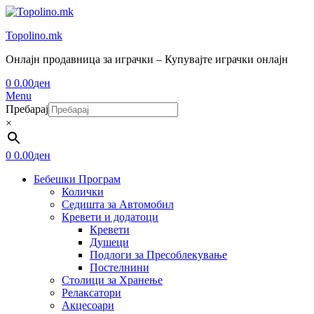
Topolino.mk
Онлајн продавница за играчки – Купувајте играчки онлајн
0
0.00
ден
Menu
Пребарај
×
0
0.00
ден
Бебешки Програм
Колички
Седишта за Автомобил
Кревети и додатоци
Кревети
Душеци
Подлоги за Пресоблекување
Постелнини
Столици за Хранење
Релаксатори
Акцесоари