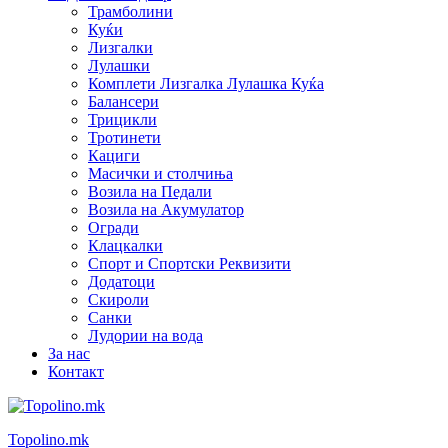
Трамболини
Куќи
Лизгалки
Лулашки
Комплети Лизгалка Лулашка Куќа
Балансери
Трицикли
Тротинети
Кациги
Mасички и столчиња
Возила на Педали
Возила на Акумулатор
Огради
Клацкалки
Спорт и Спортски Реквизити
Додатоци
Скироли
Санки
Лудории на вода
За нас
Контакт
Topolino.mk