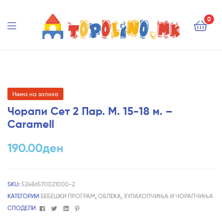
Topolino.mk
0
Topolino.mk
Нема на залиха
Чорапи Сет 2 Пар. М. 15-18 м. –
Caramell
190.00
ден
SKU:
52486570021000-2
КАТЕГОРИИ
БЕБЕШКИ ПРОГРАМ
,
ОБЛЕКА
,
ХУЛАХОПЧИЊА И ЧОРАПЧИЊА
Facebook
Twitter
Linkedin
Pinterest
СПОДЕЛИ