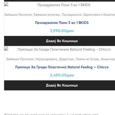
,
,
,
Бебешки Програм
Бебешки играчки
Проодувалки
Едукативни и Креати
Проодувалка Пони 3 во 1 BKIDS
3,990.00
ден
Додај Во Кошница
,
,
,
,
Бебешки Програм
Најпродавано
Додатоци
Пумпи за Гради
Акцесоа
Пумпица За Гради Пластична Natural Feeling – Chicco
2,490.00
ден
Додај Во Кошница
Изјавата за приватност за користење на веб страната