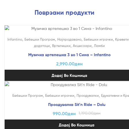
Поврзани продукти
,
,
,
,
Infantino
Бебешки Програм
Најпродавано
Бебешки играчки
Кревети
,
,
,
додатоци
Вртелешки
Акцесоари
Ламби
Музичка вртелешка 3 во 1 Сина – Infantino
2,990.00
ден
Додај Во Кошница
На Попуст!
,
,
,
Бебешки Програм
Бебешки играчки
Проодувалки
Едукативни и Кр
Проодувалка Sit’n Ride – Dolu
990.00
ден
1,190.00
ден
Додај Во Кошница